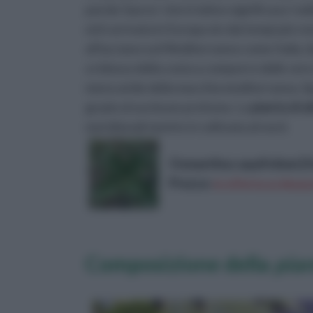
parola 'laurus' che in latino significava 'no
ed è arrivata in Europa sin dai tempi più rem
affacciano sul Mediterraneo come Italia, Spa
a ridosso della costa a comporre delle ver
meno aride della macchia mediterranea. S
grazie al suo buon profumo. La
pianta di a
meridionali mentre è coltivata al nord.
Osmanthus aquifolium [
Prezzo:
in offerta su Amazo
Composizione della
pian