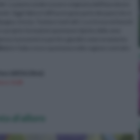
bile'. La pianta sembra essere originaria dell'Asia minore
oti. Oggi l'alloro è diffuso in gran parte dei paesi che si
gna, Grecia, Tunisia e tanti altri. Lo si trova nei boschi
e e proprie formazioni spontanee tipiche delle zone
pesso è presente in parchi e giardini come ornamento
lloro
in Italia cresce spontanea nelle regione centrali e
Vaso &#216;18cm]
n a: 13,2€
ta di
alloro