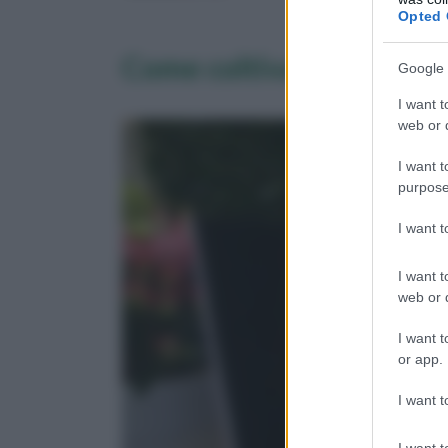
Opted 
Come coltivare la pianta
Google 
I want t
web or d
I want t
purpose
I want 
I want t
web or d
I want t
or app.
I want t
I want t