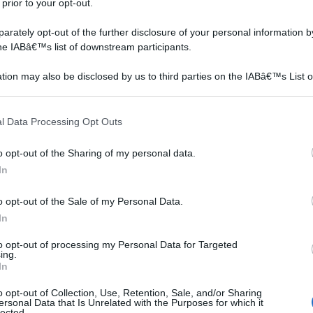
 prior to your opt-out.
rately opt-out of the further disclosure of your personal information by
the IABâ€™s list of downstream participants.
tion may also be disclosed by us to third parties on the IABâ€™s List o
articipants that may further disclose it to other third parties.
 that this website/app uses one or more Google services and may gath
Il liquore all'alloro si
La corona di alloro
l Data Processing Opt Outs
including but not limited to your visit or usage behaviour. You may click 
mente
caratterizza per essere
rappresentava un simbolo
 to Google and its third-party tags to use your data for below specifi
una delle più diffuse
particolarmente
o opt-out of the Sharing of my personal data.
ogle consent section.
bevande in tutto il Sud
importante nelle
In
le
Italia.Ancora oggi, dopo
popolazioni antiche.Per gli
a un
decenni di produzione e di
antichi romani, la corona di
o opt-out of the Sale of my Personal Data.
tradizioni, viene realizzato
alloro costituiva un ottimo
In
ende
seguendo delle rigoros...
ornamento a cui veniva
frequentemen...
to opt-out of processing my Personal Data for Targeted
ante di Ortensia, Hydrangea paniculata 'Vaniglia
ing.
In
di Ortensia pianta in Vaso per Il Giardino di casa: 2
n a: 9,94€
o opt-out of Collection, Use, Retention, Sale, and/or Sharing
ersonal Data that Is Unrelated with the Purposes for which it
lected.