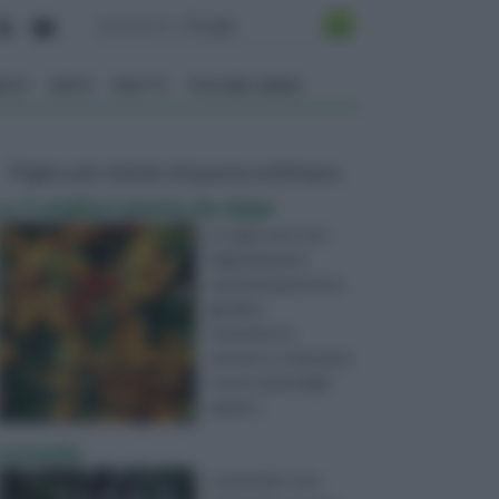
ENTO
ORTO
FRUTTI
VITA NEL VERDE
Pagine più visitate di questa settimana
Le 5 migliori piante da siepe
Le siepi sono uno
degli elementi
caratterizzanti di un
giardino.
Innanzitutto
servono a schermare
i nostri spazi dagli
sguard ...
Lavanda
La lavanda è una