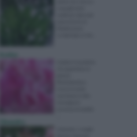
pianta che cresce a
cespugli molto
ramificati, tipica dei
paesi attorno al
Mediterraneo
occidentale, in Ital ...
Azalea
L’azalea è una pianta
che appartiene al
genere
Rhododendron,
cresce in modo
spontaneo in alta
montagna in
presenza di umidità
...
Oleandro
L’oleandro, o meglio
Nerium Oleander,