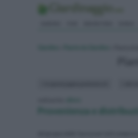
GIARDINO
FIORI
ERBORISTERIA
BONSAI
Giardino
»
Piante da Giardino
» Pianta di 
Pian
In questa pagina parleremo di :
altri a
vedi anche:
alloro
Provenienza e distribuzi
del gruppo delle 'lauraceae' ed è compreso n