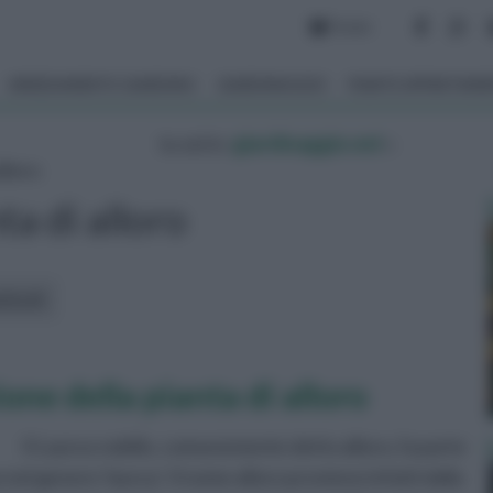
Forum
ARREDAMENTO GIARDINO
GIARDINAGGIO
PIANTE APPARTAM
tu sei in :
giardinaggio.net
»
alloro
ta di alloro
rticoli:
one della pianta di alloro
Il Laurus nobilis, comunemente detto alloro, fa parte
el genere 'laurus'. Il nome alloro proviene infatti dalla