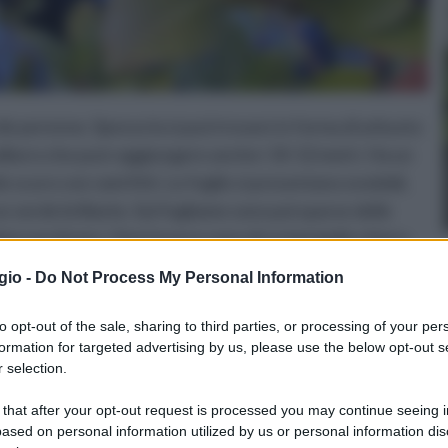
de perenne. Spesso la si può trovare in forma di arbusto
o albero che può raggiungere anche i 10-12 metri. Ha un
e scuro con rami fitti. Le foglie si presentano ovoidali,
 un verde brillante. Sul fogliame sono poi sparse delle
pico profumo. I fiori invece sono di un bel giallo chiaro,
lmente in primavera. Dai fiori avremo quindi i frutti,
gio -
Do Not Process My Personal Information
 olive. Contengono soltanto un seme e di solito
 foglie anche le bacche sono molto profumate.
to opt-out of the sale, sharing to third parties, or processing of your per
formation for targeted advertising by us, please use the below opt-out s
 selection.
Liquore di alloro
Corone d'alloro
 that after your opt-out request is processed you may continue seeing i
ased on personal information utilized by us or personal information dis