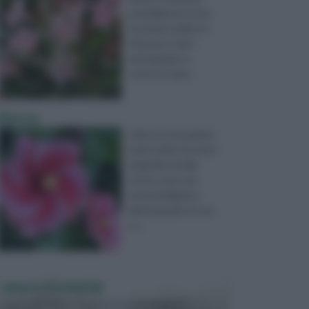
probabilmente trae
la propria origine in
Asia ma è stato
naturalizzato e
cresce in mani ...
Ibiscus
L’Ibisco è una pianta
molto bella che dona
ai giardini ed alle
nostre case una
sorta di allegria e
felicità grazie ai suoi
st ...
VASI E FIORIERE
I vasi e le fioriere rientrano in una categoria