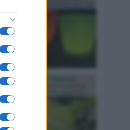
progettata in fase di realizzazione dello spazio verd...
PROGETTAZIONE GIARDINI
Il giardino è uno spazio esterno che richiede una
particolare dedizione affinché sia organizzato in ...