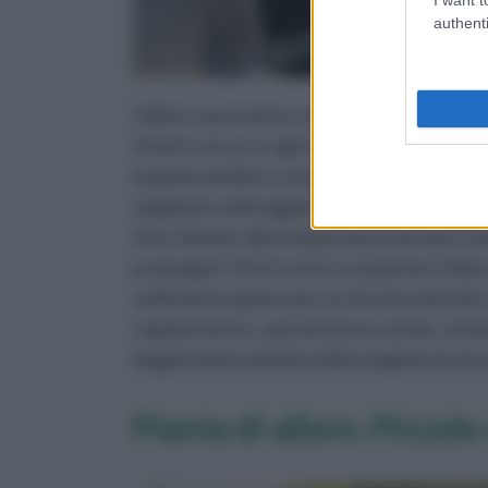
authenti
L'alloro si presenta come pianta rustica e 
Infatti cresce in ogni tipo di terreno e può
la pianta di alloro è meglio scegliere un 
angoli più ombreggiati. Gradisce l'abbonda
forti. Resiste alle temperature più alte e 
prolungati. Il terriccio in cui piantare l'al
sufficiente optare per un terreno drenato,
regolarmente, soprattutto in estate, evita
leggermente alla fine della stagione invern
Pianta di alloro: Piccole 