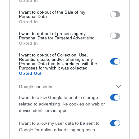
Opted In
Please note that this website/app uses one or more Google
services and may gather and store information including but
I want to opt-out of the Sale of my
Personal Data.
not limited to your visit or usage behaviour. You may click to
Opted In
grant or deny consent to Google and its third-party tags to
use your data for below specified purposes in below Google
I want to opt-out of processing my
consent section.
Personal Data for Targeted Advertising.
Opted In
I want to opt-out of Collection, Use,
Retention, Sale, and/or Sharing of my
Personal Data that Is Unrelated with the
Purposes for which it was collected.
Opted Out
Google consents
©2026 - giardinaggio.net - p.iva 03338800984
I want to allow Google to enable storage
Collabora con Giardinaggio.net
Pubblicità
related to advertising like cookies on web or
device identifiers in apps.
I want to allow my user data to be sent to
Google for online advertising purposes.