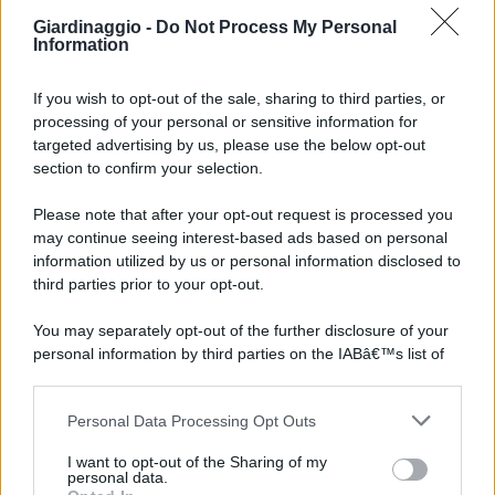
Giardinaggio -
Do Not Process My Personal
Information
If you wish to opt-out of the sale, sharing to third parties, or
processing of your personal or sensitive information for
targeted advertising by us, please use the below opt-out
section to confirm your selection.
Please note that after your opt-out request is processed you
may continue seeing interest-based ads based on personal
information utilized by us or personal information disclosed to
third parties prior to your opt-out.
You may separately opt-out of the further disclosure of your
personal information by third parties on the IABâ€™s list of
downstream participants.
Personal Data Processing Opt Outs
This information may also be disclosed by us to third parties
on the IABâ€™s List of Downstream Participants that may
I want to opt-out of the Sharing of my
further disclose it to other third parties.
personal data.