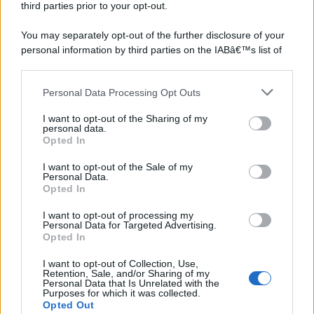
third parties prior to your opt-out.
You may separately opt-out of the further disclosure of your
personal information by third parties on the IABâ€™s list of
downstream participants.
Personal Data Processing Opt Outs
This information may also be disclosed by us to third parties
on the IABâ€™s List of Downstream Participants that may
I want to opt-out of the Sharing of my
further disclose it to other third parties.
personal data.
Opted In
Please note that this website/app uses one or more Google
services and may gather and store information including but
I want to opt-out of the Sale of my
Personal Data.
not limited to your visit or usage behaviour. You may click to
Opted In
grant or deny consent to Google and its third-party tags to
use your data for below specified purposes in below Google
I want to opt-out of processing my
consent section.
Personal Data for Targeted Advertising.
Opted In
©2026 - giardinaggio.net - p.iva 03338800984
Collabora con Giardinaggio.net
Pubblicità
I want to opt-out of Collection, Use,
Retention, Sale, and/or Sharing of my
Personal Data that Is Unrelated with the
Purposes for which it was collected.
Opted Out