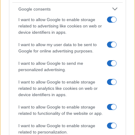
Google consents
I want to allow Google to enable storage
related to advertising like cookies on web or
device identifiers in apps.
I want to allow my user data to be sent to
Google for online advertising purposes.
I want to allow Google to send me
personalized advertising.
I want to allow Google to enable storage
related to analytics like cookies on web or
device identifiers in apps.
I want to allow Google to enable storage
related to functionality of the website or app.
I want to allow Google to enable storage
related to personalization.