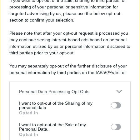
If you wish to opt-out of the sale, sharing to third parties, or
processing of your personal or sensitive information for
targeted advertising by us, please use the below opt-out
section to confirm your selection.
Please note that after your opt-out request is processed you
may continue seeing interest-based ads based on personal
information utilized by us or personal information disclosed to
third parties prior to your opt-out.
You may separately opt-out of the further disclosure of your
personal information by third parties on the IABâ€™s list of
downstream participants.
Personal Data Processing Opt Outs
This information may also be disclosed by us to third parties
on the IABâ€™s List of Downstream Participants that may
I want to opt-out of the Sharing of my
further disclose it to other third parties.
personal data.
Opted In
Please note that this website/app uses one or more Google
services and may gather and store information including but
I want to opt-out of the Sale of my
Personal Data.
not limited to your visit or usage behaviour. You may click to
Opted In
grant or deny consent to Google and its third-party tags to