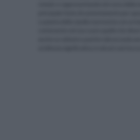
remoti, e rappresentando nel corso della st
principale fonte di sostentamento per que
La pianta della cipolla si presenta con un b
contenente nel suo cuore quello che diverrà
anche se soltanto a partire dal secondo ann
un'altezza significativa, in alcuni casi tocc