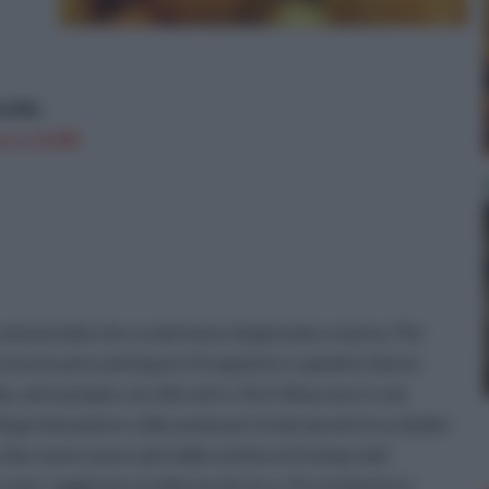
todia
n a: 8,99€
nel periodo che va dal mese di gennaio a marzo. Per
 necessario anticipare il trapianto e quindi si dovrà
o, ad esempio con del vetro. Se il clima non è così
di germinazione collocando per la durata di circa dodici
 due mesi o poco più dalla semina è il tempo del
aver raggiunto un'altezza di circa 15 centimetri e