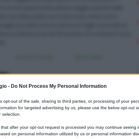
e con il trapianto prima di fine maggio, poiché i bulbi
l caso della cipolla non si deve intervenire con la
pioggia potrebbe entrare dentro le foglie causando un
mora la distanza sarà di 30 massimo 35 centimetri tra le
la.
Decotto di cipolla
Cipolla capelli
gio -
Do Not Process My Personal Information
to opt-out of the sale, sharing to third parties, or processing of your per
formation for targeted advertising by us, please use the below opt-out s
 selection.
 that after your opt-out request is processed you may continue seeing i
è
La cipolla ha moltissimi
La cipolla, il cui nome
ased on personal information utilized by us or personal information dis