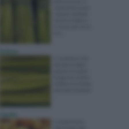
pianta perenne. In
tempi antichi veniva
coltivato nel Medio
Oriente, in Egitto e
in Grecia, pare che in
Euro ...
Sedano
E’ una pianta a ciclo
biennale di origine
paludosa, ha quindi
bisogno di costante
umidità; non richiede
particolati trattamen
...
Cipolla
La cipolla fa parte
della famiglia delle