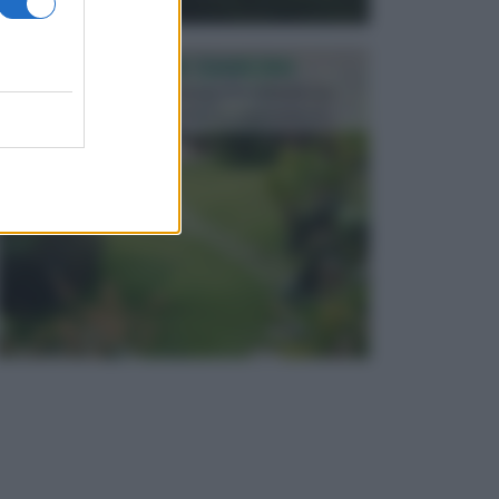
PROGETTAZIONE GIARDINI
Il giardino è uno spazio esterno che richiede una
particolare dedizione affinché sia organizzato in ...