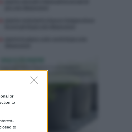
piante annuali o biennali invernali di
piccole dimensioni
piante resistenti a basse temperature
invernali di piccole dimensioni
piante in pieno sole verdi di piccole
dimensioni
VASI E FIORIERE
I vasi e le fioriere rientrano in una categoria
dell’arredamento da giardino piuttosto importante,
c...
sonal or
ection to
nterest-
closed to