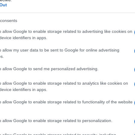
Out
ale fa la sua comparsa lo scapo floreale. Nel caso in cui il
giorno si interromperà la nascita di ulteriori foglie,
consents
fotoperiodo scende a 12 ore o poco meno al giorno si
o allow Google to enable storage related to advertising like cookies on
reale. E' consigliabile dunque effettuare la semina
evice identifiers in apps.
mese di maggio le piante della cipolla abbiano prodotto
mento che nelle settimane che seguiranno si bloccherà la
o allow my user data to be sent to Google for online advertising
s.
to allow Google to send me personalized advertising.
o allow Google to enable storage related to analytics like cookies on
evice identifiers in apps.
pi di terreno. I suoi preferiti, tuttavia, sono quelli
, sabbiosi e sciolti e con pH ideale intorno ai 6.5.
o allow Google to enable storage related to functionality of the website
potranno essere prodotti da un terreno particolarmente
eguatamente in terreni che presentano umidità
o allow Google to enable storage related to personalization.
te ai ristagni dell'acqua e non si sviluppa in quelle zone
ogge.
o allow Google to enable storage related to security, including