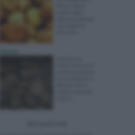
liliaceae, trae la
propria origine
dall’Asia occidentale
ma attualmente
viene coltiv ...
Patata
La patata è un
tubero che nasce in
America centrale ma
la sua coltivazione è
diffusa in tutto il
mondo, in particolar
modo in ...
Altre piante simili