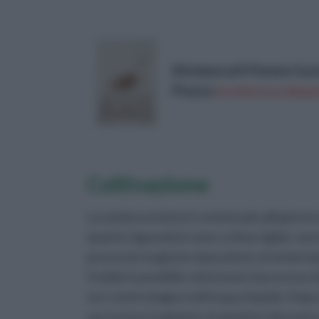
Kitchencraft Patate Cus
Prezzo:
in offerta su Amazo
Coltivazione
La semina avviene in semenzaio all'aperto 
quanto riguarda le zone a clima rigido, sarà
procurare la giusta riparazione al semenzai
freddo è possibile velocizzare il processo 
ore i semi a bagno nell'acqua tiepida. Dopo
successivo trapianto: le piantine dovranno 