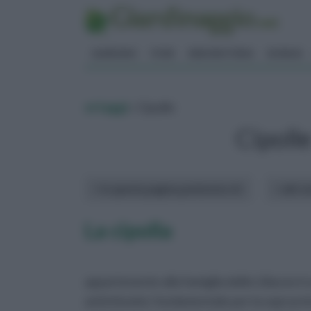
GIARDINO
FIORI
ERBORISTERIA
BONSAI
ortaggi
» Cipolle
Cipolle
In questa pagina parleremo di :
altri a
La cipolla
appartenente alla famiglia delle Liliacee è 
antichissimi, fondamentale per la sopravvi