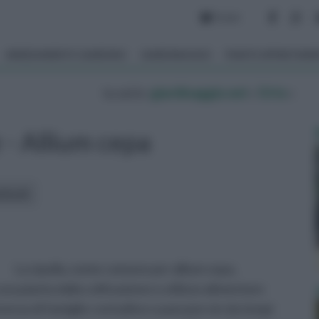
Forum
ARREDAMENTO GIARDINO
GIARDINAGGIO
PIANTE APPARTAM
tu sei in :
giardinaggio.net
»
Orto
»
 - Allium cepa
rticoli:
La cipolla, nome comune per allium cepa,
una pianta dalla coltivazione e utilizzo alimentare
venza di famiglie contadine e paesane sin da tempi