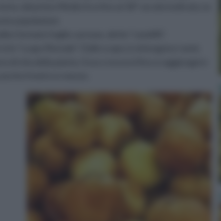
oria, dal primo Medio Evo fino al 18° secolo inoltrato, la
ste popolazioni.
ulbo formato foglie carnose, dette “catafilli”,
 lo “scapo floreale”. Dallo scapo si ottengono i semi,
o di vita della pianta. Esso crescerà fino a raggiungere
a anche il metro e mezzo.