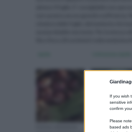
almeno 4 foglie. E' consigliabile non operar
non saranno ancora grandi a sufficienza. Ne
cimatura delle foglie, dal momento che la 
assai probabile marciume. Per la messa a di
file e fino a 20 centimetri nella medesima fi
cipolla
Coltivazione cipolle
Giardinag
If you wish 
sensitive in
confirm your
Please note
Esistono coltivazioni in
Il suo nome botanico 
based ads b