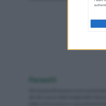
authenti
Parassiti
Alcuni parassiti possono essere particolar
alle altre specie della famiglia delle Liliac
bulbo con le sue larve e causa infezioni b