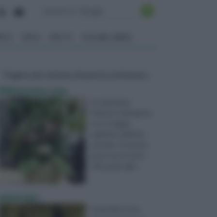
ENTO
ORTO
FRUTTI
VITA NEL VERDE
Pagine più visitate di questa settimana
Melanzana rosa
La melanzana,
Solanum melongena,
è un ortaggio
originario dell’Asia
centrale. In Europa
arrivò verso l’anno
700, grazie agli ...
asparago
L’asparago è una