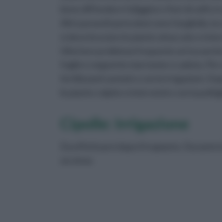
bene diffondere fuliggine e fiori di zolfo tr
Altri parassiti pericolosi sono l'angilulla, la
si deve bruciare le piante attaccate e inter
Ulteriore problema frequente arriva anche
foglie e seguente marciume e caduta. Per 
fertilizzanti azotati e con le irrigazioni.
le piante colpite e intervenire con la poltig
Cipolle: Irrigazione
Da effettuarsi dopo il trapianto. Durante l
siccitosi.