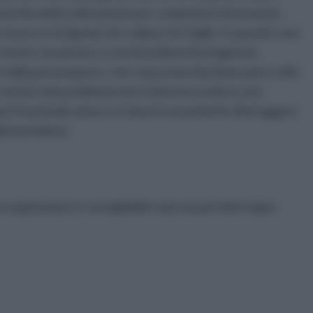
a le file della coltivazione per combattere il parassita.
 criocera e la tignola che colpisce le foglie, In quesito casi
venire con piretro o con il bacillum thuringiensis.
 dalla peronospora , che causa macchie biancastre sulle
evitare tale problema non si dovrà eccedere con i
 Dopo l'eventuale attacco si dovrà nuovamente distruggere
lia bordolese.
a vegetazione è consigliabile solo nei periodi troppo