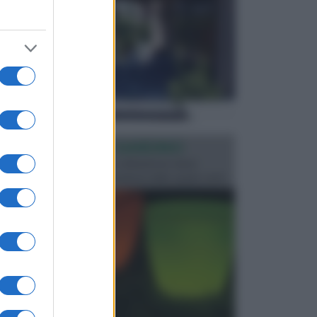
ILLUMINAZIONE GIARDINO
L’illuminazione del giardino solitamente viene
progettata in fase di realizzazione dello spazio verd...