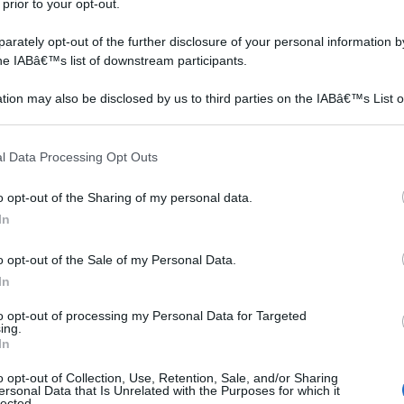
 prior to your opt-out.
elementi nutritivi,
scientifico è Alium Cepa, è
copo
soprattutto sali minerali,
una pianta
rately opt-out of the further disclosure of your personal information by
l
vitamine e un buon
convenzionalmente
the IABâ€™s list of downstream participants.
a
numero di fermenti che
attribuita alla famiglia delle
garantiscono una migliore
Liliacee. Si tratta di una
tion may also be disclosed by us to third parties on the IABâ€™s List o
erò
digestione. Altri elementi
pianta bulbosa ed erbacea,
articipants that may further disclose it to other third parties.
iglia
importanti contenuti nella
il cui ciclo di vita che allo
cipoll...
stat...
 Rambo Rafano Frondoso Micro Verdure Semi per
 that this website/app uses one or more Google services and may gath
l Data Processing Opt Outs
including but not limited to your visit or usage behaviour. You may click 
 6g. Fai Crescere Le tue Erbe Fresche sul Davanzale
 to Google and its third-party tags to use your data for below specifi
greens
o opt-out of the Sharing of my personal data.
ogle consent section.
In
n a: 7,95€
o opt-out of the Sale of my Personal Data.
In
to opt-out of processing my Personal Data for Targeted
ing.
In
ibile alle basse temperature. Da tenere in conto,
 la durata della lunghezza del giorno che ha effetti
o opt-out of Collection, Use, Retention, Sale, and/or Sharing
ersonal Data that Is Unrelated with the Purposes for which it
 nel quale il bulbo si ingrandisce e le foglie vano a
lected.