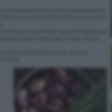
icolo estremamente antico, che vanta una tradizione ed
enta delle spiccate proprietà terapeutiche che la rendono
e.
 che si sviluppa con cadenza biennale: nella maggior parte
e, proprio per quest'ultimo motivo, è solita crescere e
è rappresentata dal bulbo centrale, che si può
o è crudo.