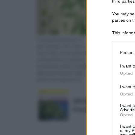
third parties
You may sepa
parties on 
This informa
Downstream P
È una pianta perenne, di
La cedrina, il cui nome
tipo erbaceo, che cresce
scientifico è “Lippia
Please note
Persona
verso l’alto. La sua radice è
citriodora”, è una piant
information 
a forma di fuso. In genere
perenne che fa parte d
deny consent
I want t
ha dei fusti ruvidi. Le foglie
famiglia delle Verbena
in below Go
della parte inferiore della
e si caratterizza
Opted 
pianta sono opposte, di
sopratutto per avere 
forma oblu...
deliziosa fragranza do
I want t
alle ...
Opted 
SAFLAX - Set per la colti
I want 
Prezzo:
in offerta su Amazo
Advertis
Opted 
I want t
of my P
was col