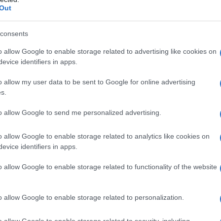
Out
consents
no vantare un elevato valore nutritivo: in primo luogo,
uantità di vitamine e anche di sali minerali, in particolar
o allow Google to enable storage related to advertising like cookies on
evice identifiers in apps.
na C.
 trovare anche altri componenti degni di interesse, come
o allow my user data to be sent to Google for online advertising
fanno in modo di favorire il processo di digestione e di
s.
ismo.
to allow Google to send me personalized advertising.
 della cipolla si possano facilmente ritrovare anche
, il potassio, il magnesio, zolfo e fluoro.
o allow Google to enable storage related to analytics like cookies on
evice identifiers in apps.
 flavonoidi, che permettono di svolgere un'importante
nte è la presenza della glucochinina, ovverosia un
o allow Google to enable storage related to functionality of the website
svolgere tipicamente una funzione benefica contro il
o allow Google to enable storage related to personalization.
o allow Google to enable storage related to security, including