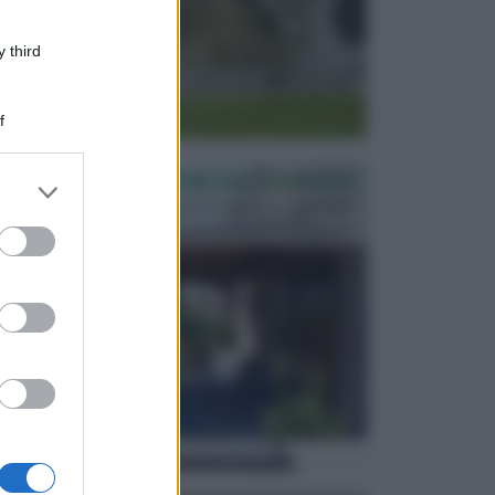
 third
f
PERGOLE E TETTOIE DA GIARDINO
er and store
to grant or
Le pergole assieme alle tettoie rappresentano due
elementi molto importanti per arredare lo spazio e...
ed purposes