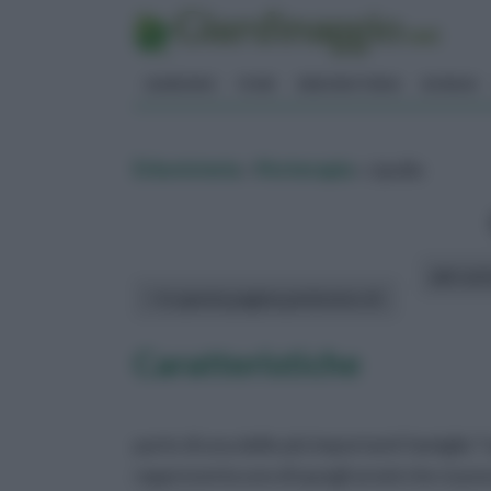
GIARDINO
FIORI
ERBORISTERIA
BONSAI
Erboristeria
»
fitoterapia
» cipolla
altri art
In questa pagina parleremo di :
Caratteristiche
parte di una delle più importanti famiglie “n
rappresenta uno di quegli aromi che si poss