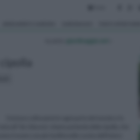
Forum
ARREDAMENTO GIARDINO
GIARDINAGGIO
PIANTE APPARTAM
tu sei in :
giardinaggio.net
»
cipolla
icoli:
Esistono coltivazioni in ogni parte del mondo e fa
aturali” (le Liliacee): stiamo parlando della cipolla, che
ono trovare con più facilità nelle cucine dell'intero