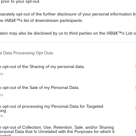
 prior to your opt-out.
rately opt-out of the further disclosure of your personal information by
the IABâ€™s list of downstream participants.
tion may also be disclosed by us to third parties on the IABâ€™s List o
articipants that may further disclose it to other third parties.
L'Eugenia caryophyllata
La coclearia è una pianta
(che viene chiamata anche
che fa parte della grande
 that this website/app uses one or more Google services and may gath
l Data Processing Opt Outs
a
con il nome di Syzygium
famiglia delle Crucifere.Si
including but not limited to your visit or usage behaviour. You may click 
ella
aromaticum) è un albero di
tratta di una pianta
 to Google and its third-party tags to use your data for below specifi
o opt-out of the Sharing of my personal data.
cee
modeste dimensioni,
erbacea biennale o
ogle consent section.
sempreverde, che
perenne, che si sviluppa
In
una
proviene dalle isole
spontaneamente, ma che
vuta
Molucche e viene
può anche essere
o opt-out of the Sale of my Personal Data.
coltivato
coltivata e r...
In
prevalentement...
vazione - Luppolo - 50 semi - Humulus lupulus
to opt-out of processing my Personal Data for Targeted
n a: 9,75€
ing.
In
o opt-out of Collection, Use, Retention, Sale, and/or Sharing
ersonal Data that Is Unrelated with the Purposes for which it
lected.