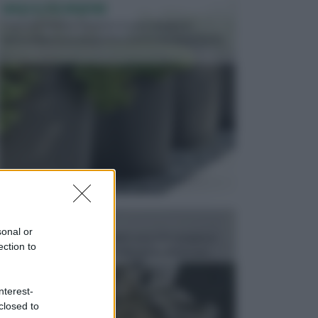
VASI E FIORIERE
I vasi e le fioriere rientrano in una categoria
dell’arredamento da giardino piuttosto importante,
c...
FONTANE
sonal or
Le fontane dei luoghi pubblici sono dei complessi
ection to
monumentali disegnati e realizzati da illustri per...
nterest-
closed to