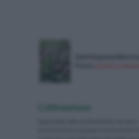
Semi Polygonum Bistorta
Prezzo:
in offerta su Amazo
Coltivazione
Spostandoci alle caratteristiche che deve
avere il terreno sul quale si ha intenzione d
cominciare una coltivazione di cipolle, bis