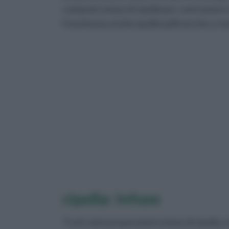
composti a base di cipolla per contrastare 
freschezza a tutte quelle pelli secche o ro
cipolla: Infuso
Tra le varie preparazioni a base di cipolla