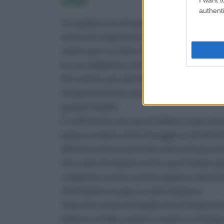
authenti
La cipolla è uno di quegli alimenti che pos
anche di componenti a base di zolfo, sali m
motivo per cui viene frequentemente sfrut
in cui si debbano contrastare degli ascessi 
Per merito, poi, del fatto di contenere un b
frequentemente sfruttata sotto forma di d
grande facilità.
E' sufficiente, per quest'ultimo scopo, leva
poi provvedere al loro lavaggio e ad affetta
all'interno di una pentola colma d'acqua p
Una volta terminata anche quest'ultima ope
composto e poi lo si potrà applicare dirett
sfruttando una garza come tampone.
Il decotto a base di cipolla viene frequent
bellezza ed alla cosmesi: proprio a sostegno 