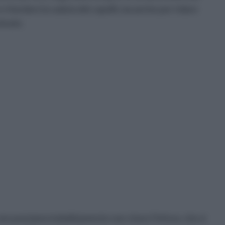
e ritardare la caduta dei capelli, ma anche per ridare
vinate.
, non possiamo indubbiamente non citare l'infuso, che si