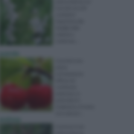
pianta erbacea con
fusti alti circa 30
centimetri.
Appartiene alla
famiglia delle
Labiatae o
Lamiaceae, ...
acerola
L’acerola è una
pianta
estremamente
diffusa nel
continente
americano, in
particolare in
Sudamerica. Si tratta
di un arbusto ...
acetosa
L’acetosa è una
pianta erbacea,