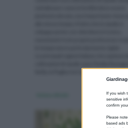
sottolineare come la fertilità deve essere
piuttosto elevata, ma è importante rimarc
allo stesso tempo, il fatto che la cipolla si
sviluppa anche con climi diversi tra loro,
nonostante tra le proprie preferenze vi si
le temperature particolarmente rigide.
Le principali regioni italiane che ospitano 
coltivazioni di cipolle sono l'Emilia Romagna
Sicilia, la Puglia e la Campania.
Giardinag
If you wish 
Verbena officialis
cedrina
sensitive in
confirm your
Please note
based ads b