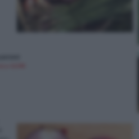
 perenni
n a: 10,99€
i
ogna