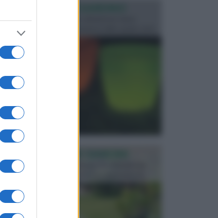
ILLUMINAZIONE GIARDINO
L’illuminazione del giardino solitamente viene
progettata in fase di realizzazione dello spazio verd...
PROGETTAZIONE GIARDINI
Il giardino è uno spazio esterno che richiede una
particolare dedizione affinché sia organizzato in ...