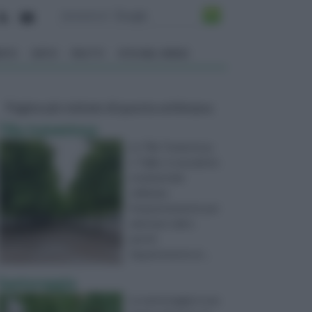
ENTO
ORTO
FRUTTI
VITA NEL VERDE
Pagine più visitate di questa settimana
Tilia tomentosa
La Tilia Tomentosa,
o Tiglio, è una pianta
ornamentale
utilizzata
frequentemente per
adornare viali e
parchi.
Appartenente al ...
Santoreggia
La santoreggia è una