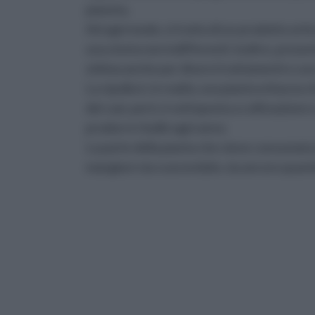
pianeta.
Ad ogni modo, si tratta di un prodotto ort
una storia non indifferenti: inoltre, pres
ottima anche per diversi trattamenti e cur
La cipolla è, in realtà, una pianta erbacea
dei casi, però, è sottoposta a coltivazione 
produrre i bulbi ogni anno.
La parte della pianta che viene consumata 
mangiare sia cuocendolo, sia ancora quand