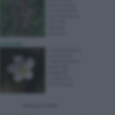
perenne e rustica,
che si caratterizza
per presentare una
radice dalle
dimensioni
particolarm ...
acetosella
Il nome scientifico di
questa pianta è
“Oxalis acetosella” e
fa parte della
famiglia delle
Ossalidacee. Si
tratta di una pia ...
Altre piante simili