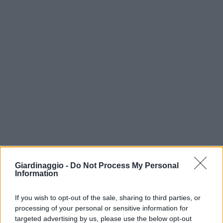
Giardinaggio -
Do Not Process My Personal
Information
If you wish to opt-out of the sale, sharing to third parties, or
processing of your personal or sensitive information for
targeted advertising by us, please use the below opt-out