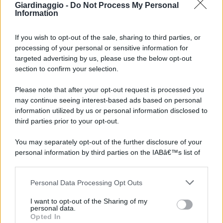
Giardinaggio -
Do Not Process My Personal
Information
If you wish to opt-out of the sale, sharing to third parties, or
processing of your personal or sensitive information for
targeted advertising by us, please use the below opt-out
section to confirm your selection.
Please note that after your opt-out request is processed you
may continue seeing interest-based ads based on personal
information utilized by us or personal information disclosed to
third parties prior to your opt-out.
You may separately opt-out of the further disclosure of your
personal information by third parties on the IABâ€™s list of
downstream participants.
Personal Data Processing Opt Outs
This information may also be disclosed by us to third parties
on the IABâ€™s List of Downstream Participants that may
I want to opt-out of the Sharing of my
further disclose it to other third parties.
personal data.
Opted In
Please note that this website/app uses one or more Google