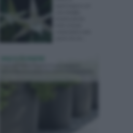
appartengono a un'
unica famiglia
botanica (anche
molto estesa),
comprendono varie
specie che ren ...
VASI E FIORIERE
I vasi e le fioriere rientrano in una categoria
dell’arredamento da giardino piuttosto importante,
c...