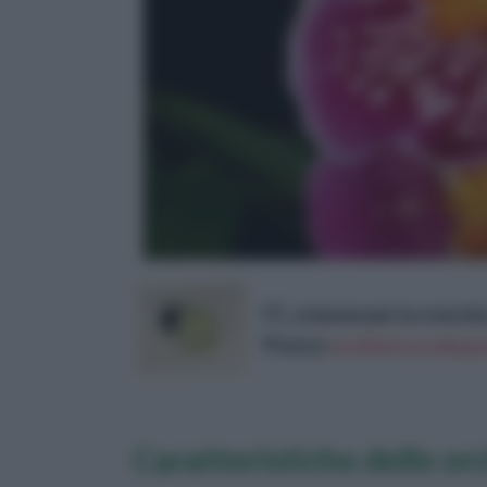
FC, ormone per la cresci
Prezzo:
in offerta su Amazo
Caratteristiche delle or