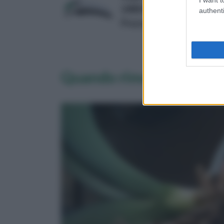
248015
authenti
Prezzo:
in offerta su Amazo
Quando rinvasare un'or