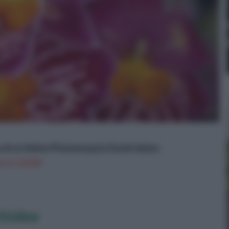
ta di orchidee Phalaenopsis Dendrobium
n a: 14,55€
chidee