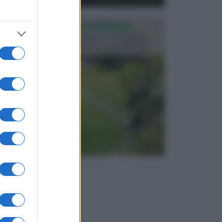
PROGETTAZIONE GIARDINI
Il giardino è uno spazio esterno che richiede una
particolare dedizione affinché sia organizzato in ...