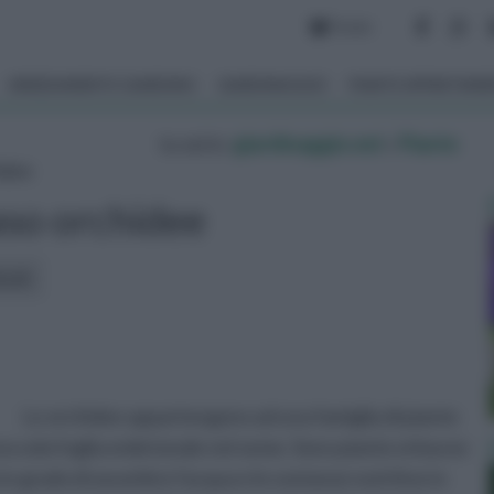
Forum
ARREDAMENTO GIARDINO
GIARDINAGGIO
PIANTE APPARTAM
tu sei in :
giardinaggio.net
»
Piante
idee
aso orchidee
icoli:
Le orchidee appartengono ad una famiglia di piante
a sola foglia embrionale nel seme. Sono piante erbacee
n grado di assorbire l'acqua e le sostanze nutritive in