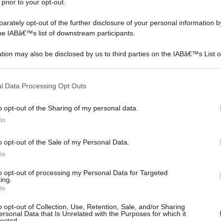
 prior to your opt-out.
rately opt-out of the further disclosure of your personal information by
the IABâ€™s list of downstream participants.
tion may also be disclosed by us to third parties on the IABâ€™s List o
articipants that may further disclose it to other third parties.
 that this website/app uses one or more Google services and may gath
ura alata con un petalo inferiore che si differenzia dagli
l Data Processing Opt Outs
including but not limited to your visit or usage behaviour. You may click 
natori. Questo petalo, detto labello, varia per dimensione
 to Google and its third-party tags to use your data for below specifi
o opt-out of the Sharing of my personal data.
ti gli organi maschili e femminili sono compresi in un
ogle consent section.
In
inosa si attacca alla testa degli insetti che in questo
ri visitati. Le specie tropicali hanno radici aeree che
o opt-out of the Sale of my Personal Data.
ecie hanno subito adattamenti alla vita epifitica (piante
In
piante che si nutrono di materia organica in
to opt-out of processing my Personal Data for Targeted
ing.
sono terricole, quindi posseggono un apparato radicale
In
o opt-out of Collection, Use, Retention, Sale, and/or Sharing
ersonal Data that Is Unrelated with the Purposes for which it
a
Fiori orchidea
Dendrobium
lected.