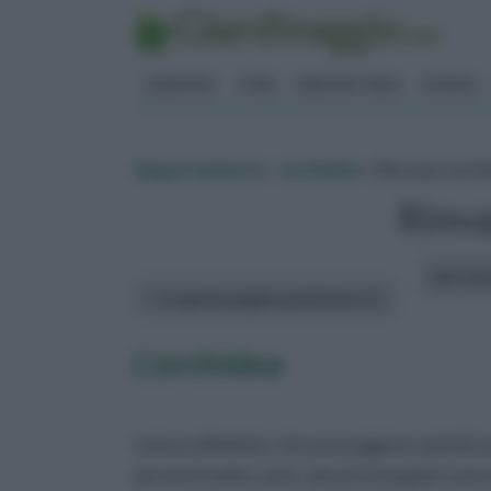
GIARDINO
FIORI
ERBORISTERIA
BONSAI
Appartamento
»
orchidee
» Rinvaso orch
Rinv
altri art
In questa pagina parleremo di :
L'orchidea
monocotiledoni, che posseggono quindi un
perenni molto varie, alcuni esemplari sono i