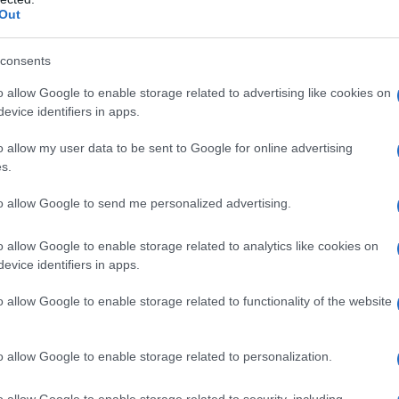
Out
consents
o allow Google to enable storage related to advertising like cookies on
evice identifiers in apps.
o allow my user data to be sent to Google for online advertising
s.
to allow Google to send me personalized advertising.
L’orchidea viene coltivata
Il Dendrobium è una
fumo
soprattutto per i suoi
specie floreale molto
o allow Google to enable storage related to analytics like cookies on
e,
magnifici fiori dai
diffusa, anche se la
evice identifiers in apps.
tantissimi colori che
maggior parte di noi a
vengono venduti in modo
sentire questo nome
o allow Google to enable storage related to functionality of the website
o per
particolare come fiori
apparentemente così
recisi. I fiori dell’orchidea si
inusuale non riuscirà ad
sviluppano solitari
immaginare nella propri
o allow Google to enable storage related to personalization.
oppure...
mente di cosa stiamo
tura giardino seghetto Samurai lama curva 330 mm
parl...
o allow Google to enable storage related to security, including