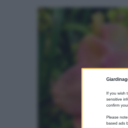
Giardinag
If you wish 
sensitive in
confirm your
Please note
based ads b