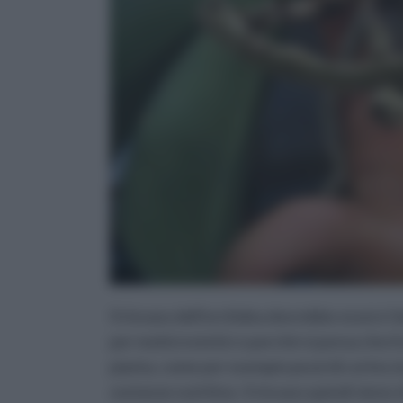
Il rinvaso dell'orchidea dovrebbe essere fat
per motivi estetici o perché si pensa che i
pianta, come per esempio pezzi di corteccia
sostanze nutritive. Il rinvaso quindi viene e