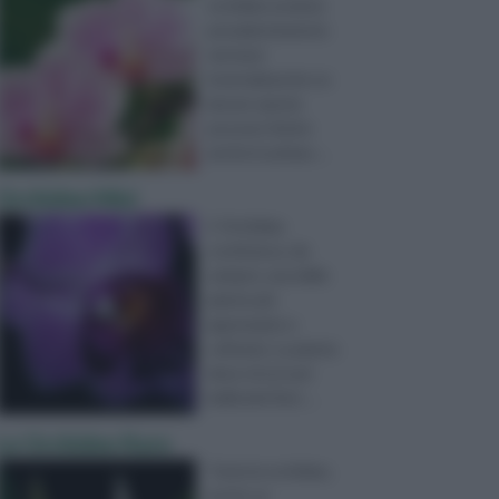
orchidee avviene
prevalentemente
nei mesi
invernali,anche se
alcune specie
possono fiorire
anche in primav ...
Orchidee Mini
L' Orchidea
costituisce, da
sempre, una delle
piante più
apprezzate e
coltivate. La pianta
deve ciò ai suoi
bellissimi fiori, ...
Le Orchidee Rare
Tutte le orchidee,
anche se