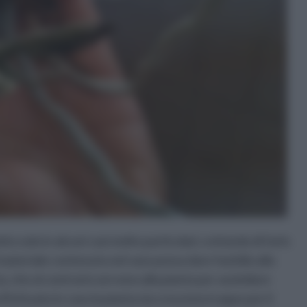
to solo in alcuni casi molto particolari, evitando di farlo
l materiale contenuto nel vaso possa dare fastidio alla
, che al contrario servono alla pianta per assimilare
ffettuato in caso la pianta sia cresciuta troppo per il