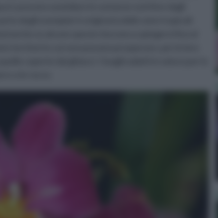
pure possono assimilare le sostanze nutritive dagli
rte degli esemplari è originaria delle zone tropicali
ud anche se alcune specie riescono a spingersi fino al
nici territori in cui non possono prosperare, per le loro
uelle coperte dai ghiacci. I luoghi adatti in natura per la
ero o le rocce.