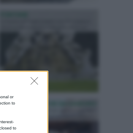
FONTANE
Le fontane dei luoghi pubblici sono dei complessi
monumentali disegnati e realizzati da illustri per...
sonal or
PERGOLE E TETTOIE DA GIARDINO
ection to
Le pergole assieme alle tettoie rappresentano due
elementi molto importanti per arredare lo spazio e...
nterest-
closed to