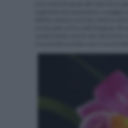
essa contenute grazie alle radici aeree op
organismi in decomposizione. La maggior pa
dell'Asia, America centrale e America del S
circolo polare artico o alla Patagonia. Gli u
caratteristiche, sono le zone desertiche e q
crescita delle orchidee sono i tronchi d'alb