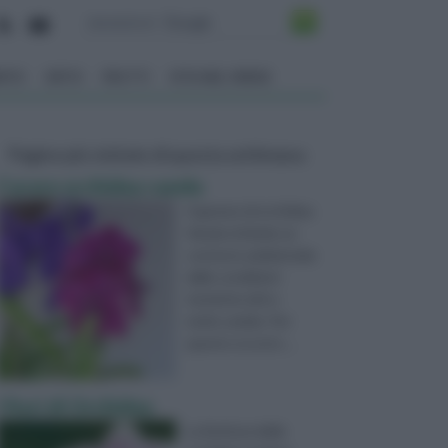
ENTO
ORTO
FRUTTI
VITA NEL VERDE
Pagine più visitate di questa settimana
Curare orchidea vanda
Il genere di orchidea
Vanda richiede un
contesto ambientale
dalle condizioni
termiche miti e
molto umide. Per
questo occorre ...
I fiori di Orchidea
La fioritura delle