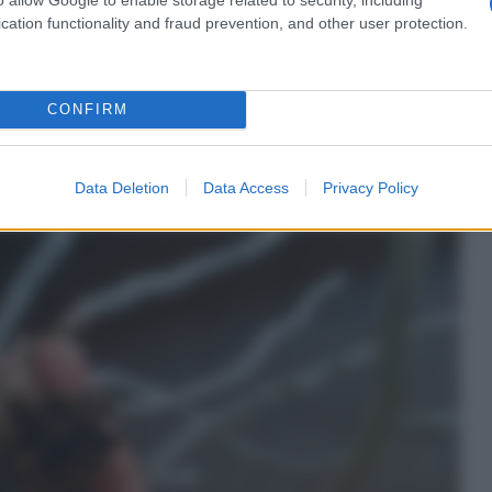
cation functionality and fraud prevention, and other user protection.
n a: 18,19€
CONFIRM
chidea
Data Deletion
Data Access
Privacy Policy