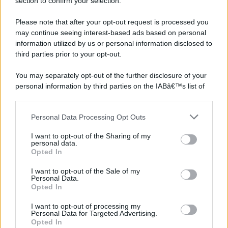
section to confirm your selection.
Please note that after your opt-out request is processed you
may continue seeing interest-based ads based on personal
information utilized by us or personal information disclosed to
third parties prior to your opt-out.
You may separately opt-out of the further disclosure of your
personal information by third parties on the IABâ€™s list of
downstream participants.
Personal Data Processing Opt Outs
This information may also be disclosed by us to third parties
on the IABâ€™s List of Downstream Participants that may
I want to opt-out of the Sharing of my
further disclose it to other third parties.
personal data.
Opted In
Please note that this website/app uses one or more Google
services and may gather and store information including but
I want to opt-out of the Sale of my
Personal Data.
not limited to your visit or usage behaviour. You may click to
Opted In
grant or deny consent to Google and its third-party tags to
use your data for below specified purposes in below Google
I want to opt-out of processing my
consent section.
Personal Data for Targeted Advertising.
Opted In