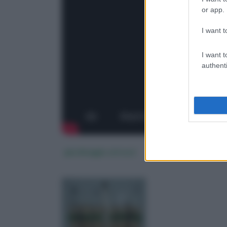
or app.
I want t
I want t
authenti
giardinaggio attrezzi