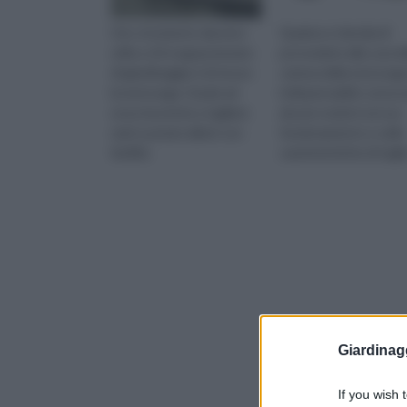
Uno strumento davvero
Qualora si decida di
utile a chi è appassionato
provvedere alla cura de
di giardinaggio è di sicuro
catena della motosega
la motosega. Grazie ad
indispensabile conosc
essa riuscirete a tagliare
alcune nozioni sul suo
rami e potare alberi con
funzionamento e sulle
facilità.
caratteristiche di tagli
abbinate ai vari tipi di
catena
Giardinag
If you wish 