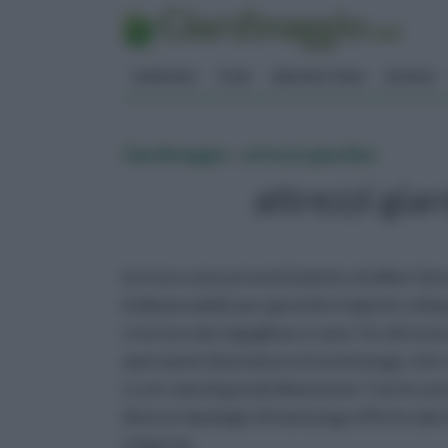
GIARDINO
FIORI
ERBORISTERIA
BONSAI
Giardinaggio
»
attrezzi giardino
attrezzi gia
terreno sono presenti piante ed alberi do
indispensabile per garantire il giusto svilu
crescere più rigogliose e sane. Un attrezzo
operazioni di potatura è la motosega, che si
o con rami di grandi dimensioni. Con le no
diverse tipologie di motosega offerte dal m
esigenze.