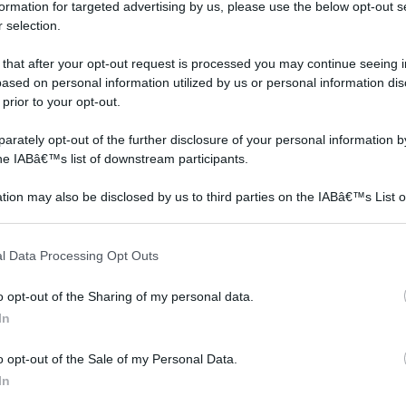
formation for targeted advertising by us, please use the below opt-out s
 selection.
 that after your opt-out request is processed you may continue seeing i
Motosega stihl
Motoseghe
ased on personal information utilized by us or personal information dis
 prior to your opt-out.
rately opt-out of the further disclosure of your personal information by
the IABâ€™s list of downstream participants.
tion may also be disclosed by us to third parties on the IABâ€™s List o
articipants that may further disclose it to other third parties.
 that this website/app uses one or more Google services and may gath
l Data Processing Opt Outs
including but not limited to your visit or usage behaviour. You may click 
 to Google and its third-party tags to use your data for below specifi
Mac
Una motosega Stihl è
La motosega è molto
o opt-out of the Sharing of my personal data.
ogle consent section.
garantita e la durata è
comoda per chi lavora in
In
buona. Ne esistono tanti
giardino o nel bosco,
modelli, di diverse
facilita il taglio del legno
o opt-out of the Sale of my Personal Data.
 a
cilindrate e potenze, con
permettendo di impiegare
In
barre di varie dimensioni.
meno tempo rispetto ad