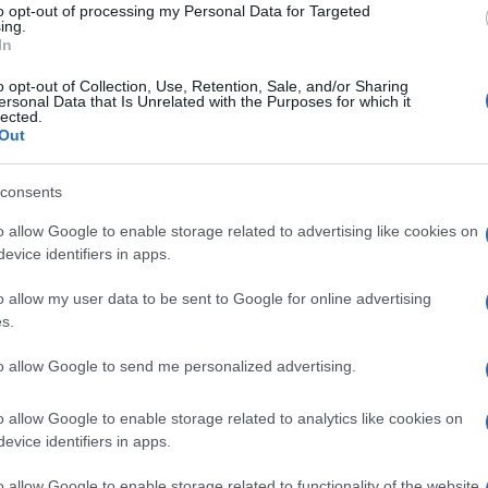
no
Esistono i modelli da
una sega manuale. Ne
to opt-out of processing my Personal Data for Targeted
ing.
potatura e da
esistono di diverse
In
abbattimento. Alcune
dimensioni, ogn
esoie da Potatura. Taglio Bypass, Antiaderenti.
o opt-out of Collection, Use, Retention, Sale, and/or Sharing
rsale (Lama 48 mm)
Prezzo:
in offerta su Amazon a:
ersonal Data that Is Unrelated with the Purposes for which it
lected.
Out
consents
o allow Google to enable storage related to advertising like cookies on
data
evice identifiers in apps.
o allow my user data to be sent to Google for online advertising
s.
to allow Google to send me personalized advertising.
o allow Google to enable storage related to analytics like cookies on
evice identifiers in apps.
o allow Google to enable storage related to functionality of the website