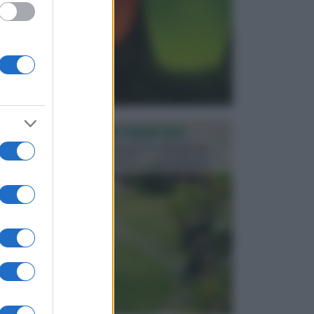
PROGETTAZIONE GIARDINI
Il giardino è uno spazio esterno che richiede una
particolare dedizione affinché sia organizzato in ...