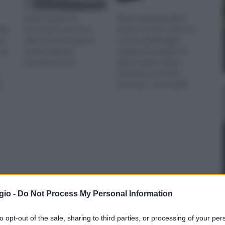
L’elettrosega è un
Alpina, azienda italiana
lla
macchinario piuttosto
leader in tutta Europa nel
 è
utile perché in grado di
settore giardinaggio,
ere
rendere agevole
realizza motoseghe ed
l'operazione di ta
elettroseghe ad alta
efficienza e massima
o
sicurezza. I vari modelli
soddisfano le esigenze del
giardino
gio -
Do Not Process My Personal Information
to opt-out of the sale, sharing to third parties, or processing of your per