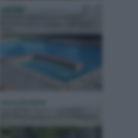
PISCINE
In precedenza, la piscina era considerata un
investimento piuttosto cospicuo. Oggi il mercato
presen...
VASI E FIORIERE
I vasi e le fioriere rientrano in una categoria
dell’arredamento da giardino piuttosto importante,
c...