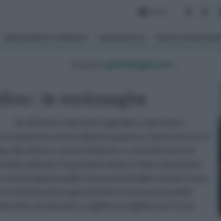
Forum
ARREDAMENTO GIARDINO
GIARDINAGGIO
PIANTE APPARTAM
tu sei in :
giardinaggio.net
»
rdino : le motoseghe
Se all'interno del nostro giardino o del nostro
vremo pensare anche alla loro potatura. Questo lavoro è
ppo alle diverse varietà di piante e consentire loro di
 molto utile per risparmiare tempo e fatica durante le
 rivela indispensabile in presenza di alberi ad alto fusto
stre schede potrai approfondire la conoscenza delle
ercato così da poter scegliere la migliore per le tue