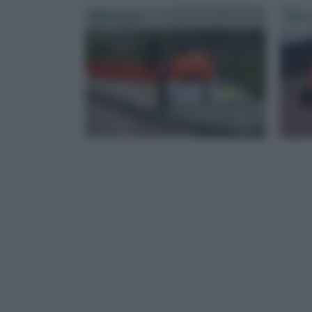
Motosega
Moto