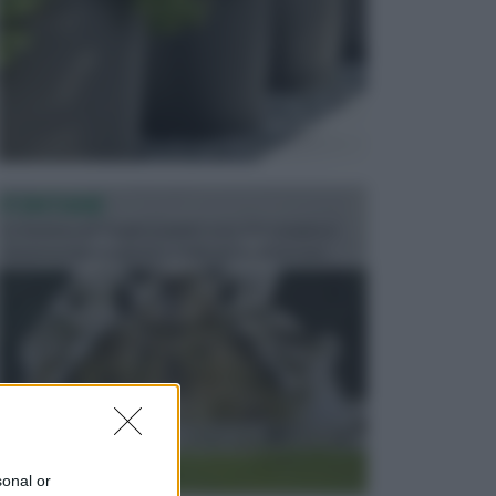
FONTANE
Le fontane dei luoghi pubblici sono dei complessi
monumentali disegnati e realizzati da illustri per...
sonal or