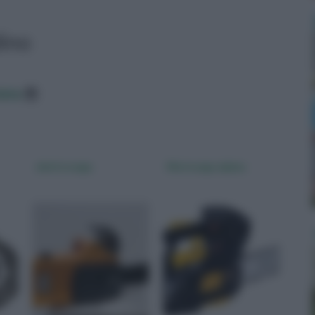
dino
data
elettrosega
Motosega alpina