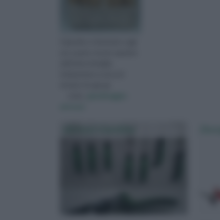
Il giardino è diventato oggi
uno spazio vissuto appieno
dall’intera famiglia.
Solitamente si cerca di
dotarlo di ogni ge
visita :
giardinaggio
attrezzi
Attrezzi Giardino
Dece