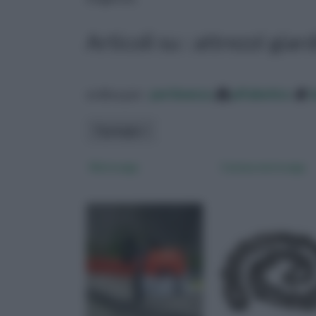
Articoli su : attrezzi giar
ordina per:
pertinenza
alfabetico
Tipologia
Motosega
Catena motosega