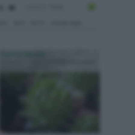
ENTO
ORTO
FRUTTI
VITA NEL VERDE
PIANTE GRASSE
Molto amate e a volte anche collezionate da alcune
persone, ecco le piante grass...