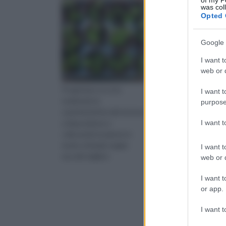
of my P
was col
Opted 
Google 
I want t
web or d
Progettare un orto
Un orto correttament
I want t
esaltando le
pianificato garantisce
purpose
caratteristiche del terreno
adeguato spazio di
I want 
a disposizione e
crescita ad ogni coltur
collocando le piante in
aument
modo ottimale regala
I want t
raccolti migliori.
web or d
I want t
or app.
I want t