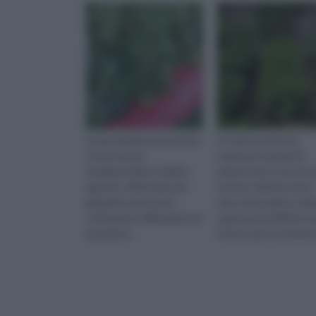
La pacciamatura pomodori
In natura esistono
è una tecnica
numerose varietà di
fondamentale in ambito
peperoncino che pos
agricolo, effettuata per
essere coltivate sia in
garantire una buona
vaso che in pieno camp
coltivazione delle piante di
peperoncini differisco
pomodoro.
fra loro per il contenut
capsaicina: questa
sostanza, con