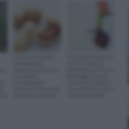
Guardando le arachidi è
Per piantare le cipolle non
quasi impossibile
occorrono sementi e
sono
immaginare che crescano
bulbilli. Dalle parti di scarto
su una pianta.
dell’ortaggio si possono
o. I
Successivamente
ottenere altre cipolle. Lo
no
vengono raccolte, tostate
stesso risultano si ottiene
o di
e immesse in commercio,
se si interrano cipolle
pronte per essere spellate
integre o cipoll
e sgranocchiate. La terra