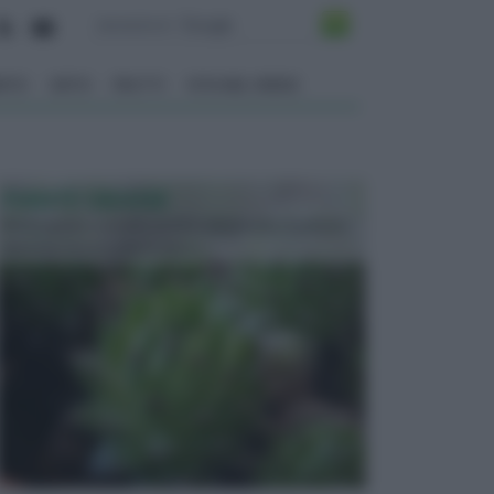
ENTO
ORTO
FRUTTI
VITA NEL VERDE
PIANTE GRASSE
Molto amate e a volte anche collezionate da alcune
persone, ecco le piante grass...