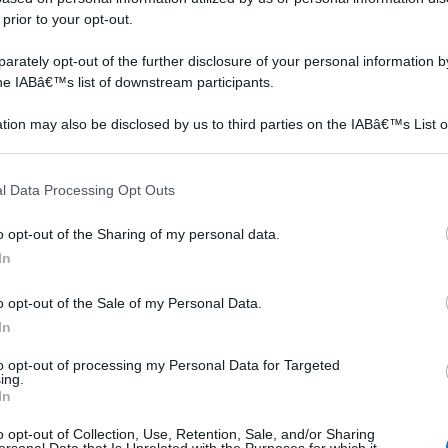
 prior to your opt-out.
Un orto ad alta resa al
Il porro è una pianta
metro quadrato può
robusta, richiede poche
rately opt-out of the further disclosure of your personal information by
le –
essere ottenuto anche dai
attenzioni. Il porro
the IABâ€™s list of downstream participants.
i
principianti e in spazi di
coltivazione richiede
tion may also be disclosed by us to third parties on the IABâ€™s List o
ragi
buona preparazione del
articipants that may further disclose it to other third parties.
terreno con una leggera
concimazione.
 that this website/app uses one or more Google services and may gath
l Data Processing Opt Outs
including but not limited to your visit or usage behaviour. You may click 
 to Google and its third-party tags to use your data for below specifi
ologica vegetale facile coltivazione radicchio
o opt-out of the Sharing of my personal data.
ogle consent section.
Garden Farm Cortile
Prezzo:
in offerta su Amazon a:
In
o opt-out of the Sale of my Personal Data.
In
to opt-out of processing my Personal Data for Targeted
Raccolta degli ortaggi
Rotazione delle
ing.
In
colture
o opt-out of Collection, Use, Retention, Sale, and/or Sharing