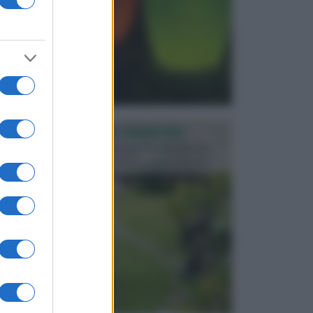
PROGETTAZIONE GIARDINI
Il giardino è uno spazio esterno che richiede una
particolare dedizione affinché sia organizzato in ...