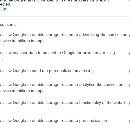
ersonal Data that Is Unrelated with the Purposes for which it
lected.
Out
consents
o allow Google to enable storage related to advertising like cookies on
evice identifiers in apps.
e
La raccolta degli ortaggi
Da generazioni, gli
o allow my user data to be sent to Google for online advertising
 un
coltivati e cresciuti fino
agricoltori praticano
s.
alla fase vitale di maturità
l’efficace procedura
to allow Google to send me personalized advertising.
a
è il risultato app
agronomica della rotazione
delle colt
o allow Google to enable storage related to analytics like cookies on
evice identifiers in apps.
o allow Google to enable storage related to functionality of the website
o allow Google to enable storage related to personalization.