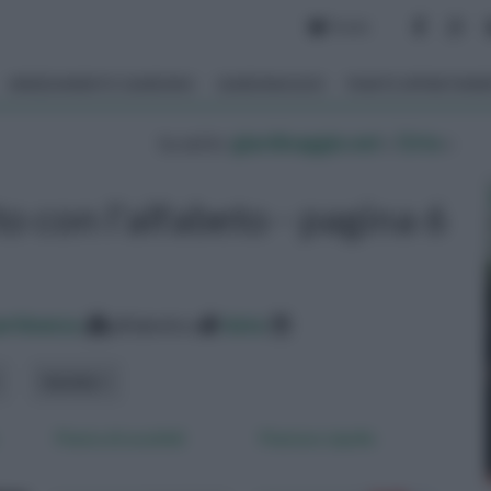
Forum
ARREDAMENTO GIARDINO
GIARDINAGGIO
PIANTE APPARTAM
tu sei in :
giardinaggio.net
»
Orto
»
o con l'alfabeto - pagina 6
ertinenza
alfabetico
data
Varietà
Pianta di arachidi
Piantare cipolle