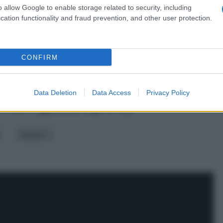
o allow Google to enable storage related to security, including
cation functionality and fraud prevention, and other user protection.
CONFIRM
Data Deletion
Data Access
Privacy Policy
ertinenza
alfabetico
data
Varietà