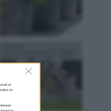
FONTANE
Le fontane dei luoghi pubblici sono dei complessi
monumentali disegnati e realizzati da illustri per...
sonal or
ection to
nterest-
closed to