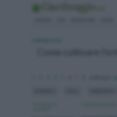
GIARDINO
FIORI
ERBORISTERIA
BONSAI
coltivare orto
Come coltivare l'ort
1
2
3
4
5
6
7
8
ordina per:
p
Ambiente
Tema
Temperatura
Pacciamatura
Peperoncini varietà
pomodori