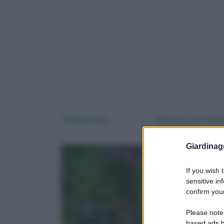
Piantare fave
Piantare orto dirad
e trapiantare
Giardinag
If you wish 
sensitive in
confirm your
Please note
based ads b