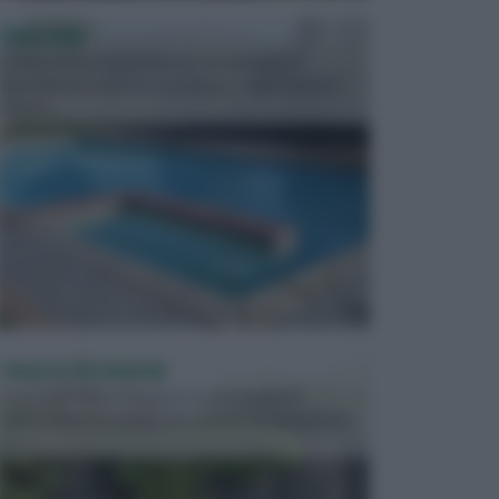
PISCINE
In precedenza, la piscina era considerata un
investimento piuttosto cospicuo. Oggi il mercato
presen...
VASI E FIORIERE
I vasi e le fioriere rientrano in una categoria
dell’arredamento da giardino piuttosto importante,
c...