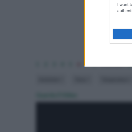
I want t
authenti
1
2
3
4
5
6
7
8
ordina per:
p
Ambiente
Tema
Temperatura
Guarda il Video