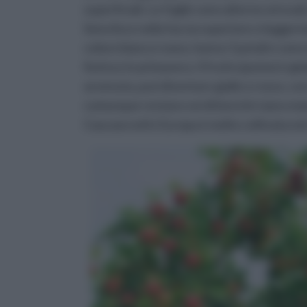
superficiali. Le foglie sono alterne ed ova
Sono lisce nella faccia superiore e leggerm
colore bianco roseo, hanno 5 petali e sono 
fiorisce in primavera. Il frutto (pomo) è g
avvenuta, può diventare giallo o rosso, con 
comunque restano verdi benché siano matur
Caucaso ed in Europa è molto coltivata nel