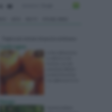
ENTO
ORTO
FRUTTI
VITA NEL VERDE
Pagine più visitate di questa settimana
Cachi ragno
La fine dell’autunno
è, nell’orto e nel
frutteto, uno dei
periodi più difficili: i
prodotti freschi da
raccogliere per il con
...
Mango
Quando parliamo