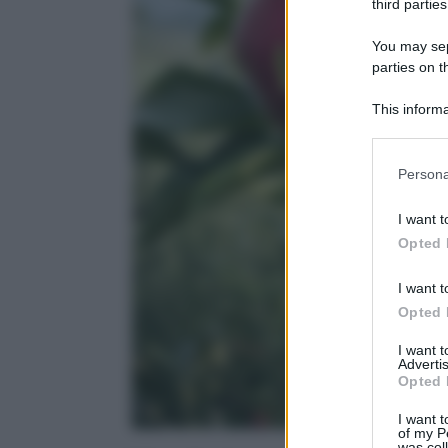
third parties
You may sepa
parties on 
This informa
Downstream P
Please note
Persona
information 
deny consent
I want t
in below Go
Opted 
I want t
Opted 
I want 
Advertis
Opted 
I want t
of my P
was col