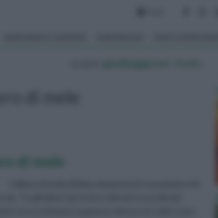
Forum
ARREDAMENTO GIARDINO
GIARDINAGGIO
PIANTE APPARTAM
tu sei in :
giardinaggio.net
»
Frutti
»
ero di mele
ero di mele
L'albero di mele (Malus domestica) è una pianta che
ae. Tra gli alberi da frutto coltivati è uno dei più
 metri, la sua chioma è espansa e densa e le radici sono