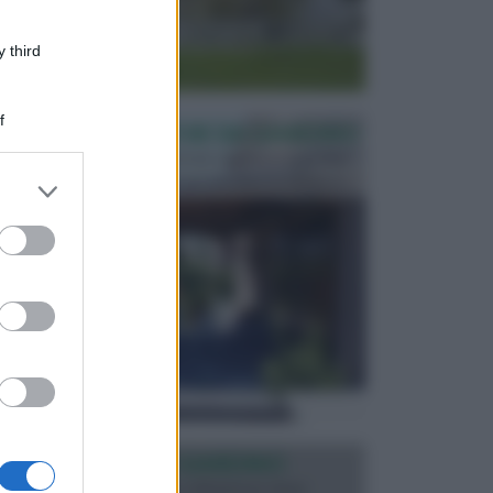
 third
f
PERGOLE E TETTOIE DA GIARDINO
Le pergole assieme alle tettoie rappresentano due
elementi molto importanti per arredare lo spazio e...
er and store
to grant or
ed purposes
ILLUMINAZIONE GIARDINO
L’illuminazione del giardino solitamente viene