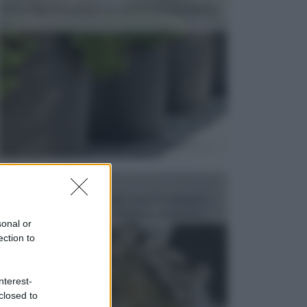
dell’arredamento da giardino piuttosto importante,
c...
FONTANE
Le fontane dei luoghi pubblici sono dei complessi
monumentali disegnati e realizzati da illustri per...
sonal or
ection to
nterest-
closed to