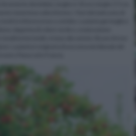
li, lievemente dentellate, lunghe 6-10 cm e larghe 3-5 cm.
ente tomentose sulla inferiore. I fiori del melo sono di
riuniti in infiorescenze a corimbo. La pianta germoglia e
loboso, dapprima di colore verde e, a maturazione
tonalità intermedie, in base alla varietà. Alcune di esse
e. La pianta è originaria di una zona meridionale del
 nostro Paese ed in Francia.