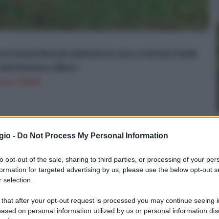
 ortensia fiori per piantare in vaso o terreno facile
 come bonsai o albero
n a: 12,65€
erreno, impianto
gio -
Do Not Process My Personal Information
to opt-out of the sale, sharing to third parties, or processing of your per
formation for targeted advertising by us, please use the below opt-out s
 selection.
 that after your opt-out request is processed you may continue seeing i
ased on personal information utilized by us or personal information dis