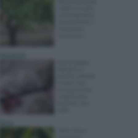
della pianta di mango
vogliamo intendere
una di quelle piante
sempreverdi che si
caratterizzano
soprattutto p ...
Mandorlo
Quando parliamo
della pianta di
mandorlo, dobbiamo
ricordare come
faccia parte di due
categorie molto
importanti, come
quella ...
Noce
L'albero di noce
proviene dal