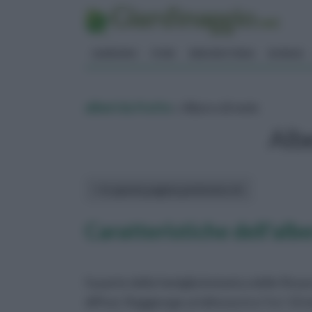
GIARDINO
FIORI
ERBORISTERIA
BONSAI
alberi da frutto
» Albero di mele
Alb
In questa pagina parleremo di :
Caratteristiche dell'alb
fa parte della famiglia botanica delle Rosace
diffusi. Raggiunge un'altezza tra i 5 e i 12