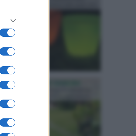
progettata in fase di realizzazione dello spazio verd...
PROGETTAZIONE GIARDINI
Il giardino è uno spazio esterno che richiede una
particolare dedizione affinché sia organizzato in ...