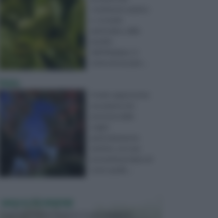
continente asiatico
e , in modo
particolare, dalle
pendici
dell'Himalaya: si
tratta di una pian ...
Melo
Il melo rappresenta
una pianta che
presenta delle
origini
particolarmente
antiche, con una
provenienza tipica di
tutte quelle ...
VASI E FIORIERE
I vasi e le fioriere rientrano in una categoria