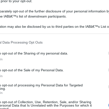
 prior to your opt-out.
rately opt-out of the further disclosure of your personal information by
the IABâ€™s list of downstream participants.
tion may also be disclosed by us to third parties on the IABâ€™s List o
articipants that may further disclose it to other third parties.
 that this website/app uses one or more Google services and may gath
l Data Processing Opt Outs
including but not limited to your visit or usage behaviour. You may click 
 to Google and its third-party tags to use your data for below specifi
o opt-out of the Sharing of my personal data.
ogle consent section.
In
o opt-out of the Sale of my Personal Data.
In
to opt-out of processing my Personal Data for Targeted
ing.
In
o opt-out of Collection, Use, Retention, Sale, and/or Sharing
ersonal Data that Is Unrelated with the Purposes for which it
lected.