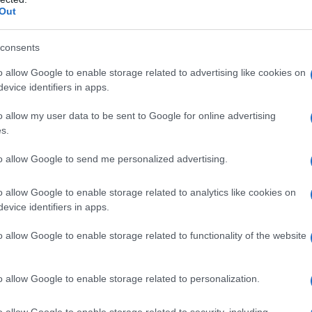
eddo, anche quando la temperatura scende di molto sotto
Out
no compromettere la produzione. La pianta può essere
consents
e zone con clima fresco ed altitudine tra i 600 ed i 1.000
e il melo. Si adatta a qualunque tipologia di terreno
o allow Google to enable storage related to advertising like cookies on
un buon drenaggio (la pianta teme il ristagno dell'acqua)
evice identifiers in apps.
e 7,5. Valori più acidi o più alcalini sono inadatti. Le
o allow my user data to be sent to Google for online advertising
anno trapiantate in inverno o in primavera in un terreno
s.
antità di concime organico. Le piante devono essere
to allow Google to send me personalized advertising.
 soleggiato.
o allow Google to enable storage related to analytics like cookies on
Melone
Succo melograno
evice identifiers in apps.
o allow Google to enable storage related to functionality of the website
o allow Google to enable storage related to personalization.
o allow Google to enable storage related to security, including