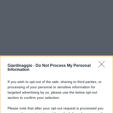
Giardinaggio -
Do Not Process My Personal
Information
If you wish to opt-out of the sale, sharing to third parties, or
processing of your personal or sensitive information for
targeted advertising by us, please use the below opt-out
section to confirm your selection.
Please note that after your opt-out request is processed you