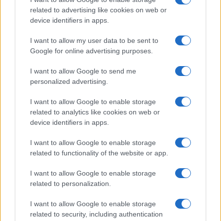
related to advertising like cookies on web or
device identifiers in apps.
I want to allow my user data to be sent to
Google for online advertising purposes.
I want to allow Google to send me
personalized advertising.
I want to allow Google to enable storage
related to analytics like cookies on web or
device identifiers in apps.
I want to allow Google to enable storage
related to functionality of the website or app.
I want to allow Google to enable storage
related to personalization.
I want to allow Google to enable storage
related to security, including authentication