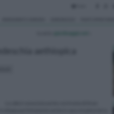
Forum
ARREDAMENTO GIARDINO
GIARDINAGGIO
PIANTE APPARTAM
tu sei in :
giardinaggio.net
»
edeschia aethiopica
rticoli:
La calla è conosciuta anche con il nome di Arum
si sviluppa perfettamente anche in vaso o in piena terra.