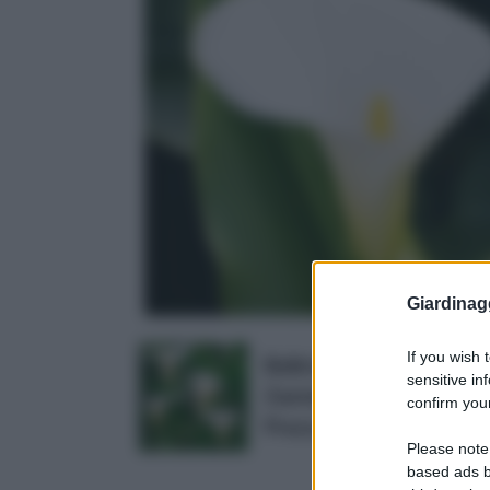
Giardinag
If you wish 
Bulbi da Fiore ALTA QUALI
sensitive in
Zantedeschia aethiopica
confirm your
Prezzo:
in offerta su Amazo
Please note
based ads b