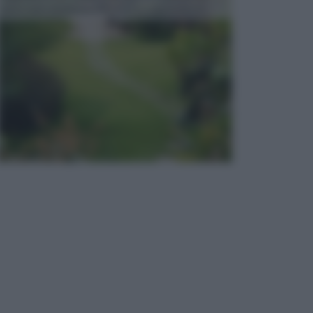
particolare dedizione affinché sia organizzato in ...