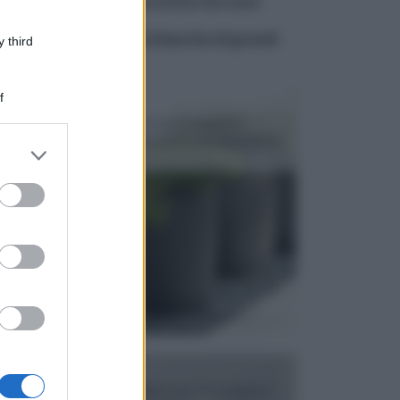
piante in pieno sole estive da vaso
piante in pieno sole bianche di grandi
 third
dimensioni
f
VASI E FIORIERE
I vasi e le fioriere rientrano in una categoria
dell’arredamento da giardino piuttosto importante,
er and store
c...
to grant or
ed purposes
FONTANE
Le fontane dei luoghi pubblici sono dei complessi