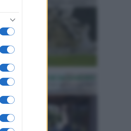
monumentali disegnati e realizzati da illustri per...
PERGOLE E TETTOIE DA GIARDINO
Le pergole assieme alle tettoie rappresentano due
elementi molto importanti per arredare lo spazio e...