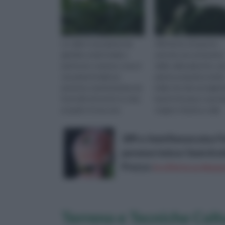
La calla è una pianta da
All’interno di questo
giardino molto bella e
articolo racconteremo
piuttosto comune, essa è
della calla palustris, un
una pianta bulbosa
pianta acquatica molt
perenne caratterizzata da
bella che decora laghet
fusti alti ed eretti, in cima
bacini d’acqua e spond
ai quali si trova uno
stagni e fiumi.La calla
spadice giallo avvolto da
palustris o calla di pal...
una ...
30Pcs Semi Ranunculus Fi
perenne Indoor Semi di e
Prezzo:
in offerta su Amazo
Terreno e Tecniche Colt