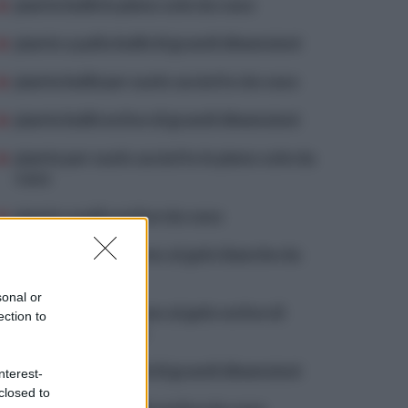
piante bulbi in pieno sole da vaso
piante a palla bulbi di grandi dimensioni
piante bulbi per suolo asciutto da vaso
piante bulbi estive di grandi dimensioni
piante per suolo asciutto in pieno sole da
vaso
piante a palla estive da vaso
piante che resistono al gelo bianche da
vaso
sonal or
piante che resistono al gelo estive di
ection to
grandi dimensioni
piante a palla bulbi di grandi dimensioni
nterest-
closed to