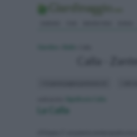
GIARDINO
FIORI
ERBORISTERIA
BONSAI
Giardino
»
Bulbi
» Calla
Calla - Zant
In questa pagina parleremo di :
altri a
vedi anche:
Significato Calla
La Calla
d’Etiopia. E’ una pianta semiacquatica ma 