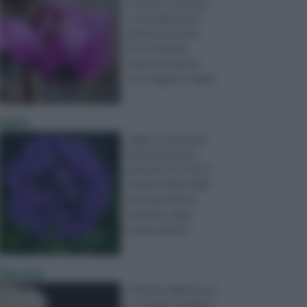
botanico Cyclamen,
è una bella pianta
bulbosa perenne
che racchiude
numerose specie
che traggono origine
...
Aglio
L’aglio è una pianta
erbacea bulbosa
perenne che trae la
propria origine dalle
zone desertiche
asiatiche. Oggi
questa pianta ...
Narciso
Il Narciso (Narcissus)
è un bulbo di origine