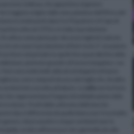
eo perenne, bulbosa, che appartiene al genere
 traggono origine dalle zone paludose dell’Africa del
aneo in modo particolare tra l’Equatore e il Capo di
 prima volta nel 1731 e, in Italia, la produzione
 Si coltiva come pianta per decorare laghetti, balconi,
 in serra per la produzione di fiori recisi. E’ una pianta
 suo fiore nel periodo tra aprile fino quasi alla fine della
alla base, piuttosto grandi e di forma triangolare, con
 fiori sono molto belli, delicati ed eleganti ed hanno
nghezza, sono composti da una sola foglia che, di solito,
a caratteristica avvolta ad imbuto. La
calla
non ha fusto
e che rappresentano l’organo di moltiplicazione della
o e mezzo. I frutti della
calla
sono delle bacche.
sto tipo si differenzia da quello bianco per il suo bulbo
in genere, misura quattro-cinque centimetri per la
età gialla; un’altra differenza è che ogni bulbo di calla