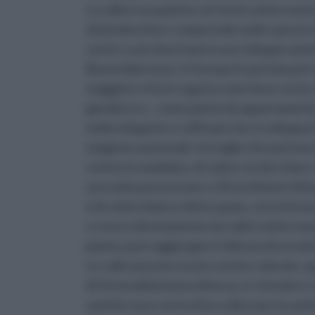
La calla è una pianta con fusto sotterran
Zantedeschia e comprende molte specie che
centro-sud, dove hanno uno sviluppo spont
Buona Speranza. In Europa fu portata per la
maggiore si ha in Liguria come fiore reciso.
giardini ecc., come pianta da appartamento o
molto elegante e raffinata che si sviluppa il
stagione autunnale; ha foglie che partono d
contorno ondulato, di colore verde chiaro. I
uno stelo può arrivare a 50 centimetri di lu
è di colore bianco detta spata, con la form
e cresce direttamente da radici sotterrane
pianta, può raggiungere l’altezza di un metr
Le calle possono essere anche colorate, que
di forma abbastanza diversa, è rotondo e, 
varietà rosa e arriva fino a dieci per la vari