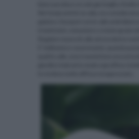
bianca produce un solo germoglio, il bulbo 
Nei tempi antichi, la calla, era considerata
galateo, i bouquet con le calle andrebbero 
in battesimi, comunioni e cresime grazie a
Regalare mazzo di calle ad una donna vuol 
E’ bellissimo e rasserenante, quando passiamo
quali le calle, esse trasmettono una sorta 
giardini e balconi in modo sopraffino; la bell
lo rendono molto diffuso ed apprezzato.