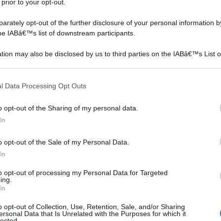
 prior to your opt-out.
rately opt-out of the further disclosure of your personal information by
the IABâ€™s list of downstream participants.
tion may also be disclosed by us to third parties on the IABâ€™s List o
articipants that may further disclose it to other third parties.
 that this website/app uses one or more Google services and may gath
l Data Processing Opt Outs
including but not limited to your visit or usage behaviour. You may click 
 to Google and its third-party tags to use your data for below specifi
o opt-out of the Sharing of my personal data.
ogle consent section.
In
o opt-out of the Sale of my Personal Data.
In
to opt-out of processing my Personal Data for Targeted
ing.
In
o opt-out of Collection, Use, Retention, Sale, and/or Sharing
ersonal Data that Is Unrelated with the Purposes for which it
lected.