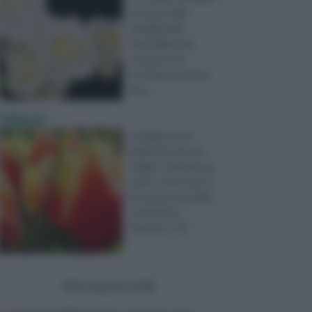
europea della
famiglia delle
Amaryllidaceae
composto da
centinaia di specie
dive ...
Tulipani
Il tulipano è un
bellissimo fiore di
origine orientale ma
molto conosciuto in
Europa per via della
coltivazione
olandese. Gli ...
Altre piante simili