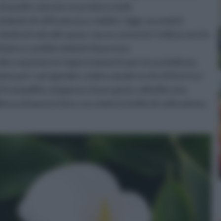
di quelle colorate ne produce molti.
 simbolo di raffinatezza e nobiltà. Oggi, secondo il
dedicati solo alle spose, ma ne consente l’utilizzo anche
l bianco candido simbolo di purezza
dire esprimerne l’apprezzamento per la sua bellezza.
 per i vari giardini, vedere aiuole ricche di fiori tra i
di tranquillità, eleganza e buon gusto, abbelliscono
ezza di questo fiore e la relativa facilità di coltivazione,