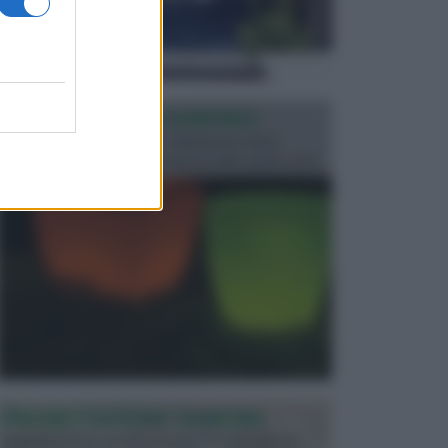
ILLUMINAZIONE GIARDINO
L’illuminazione del giardino solitamente viene
progettata in fase di realizzazione dello spazio verd...
PROGETTAZIONE GIARDINI
Il giardino è uno spazio esterno che richiede una