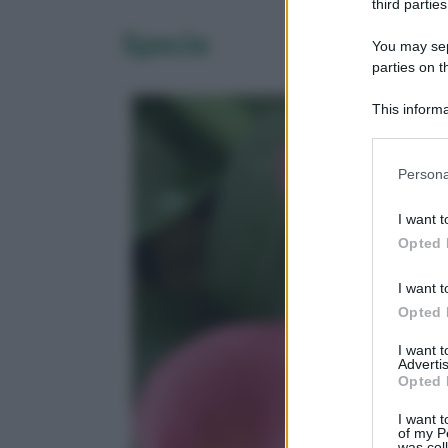
third parties
Specie
You may sepa
parties on 
This informa
Downstream P
Please note
Persona
information 
deny consent
I want t
in below Go
Opted 
I want t
Opted 
I want 
Advertis
Opted 
I want t
of my P
was col