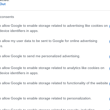
Out
consents
o allow Google to enable storage related to advertising like cookies on
evice identifiers in apps.
o allow my user data to be sent to Google for online advertising
s.
to allow Google to send me personalized advertising.
ecie, si seguito descriveremo le maggiormente note.
mosa, quella bianca, ha foglie verde scuro molto lunghe
o allow Google to enable storage related to analytics like cookies on
no uno sviluppo a ciuffo. Questa specie può arrivare
evice identifiers in apps.
a fine dell’inverno formando una spata di colore bianco.
o allow Google to enable storage related to functionality of the website
la Childsiana che fiorisce molto e la Greengoddess che
o allow Google to enable storage related to personalization.
olto scuro con foglie a macchie bianche.
oritura precoce. Quelle a fioritura tardiva sono:
o allow Google to enable storage related to security, including