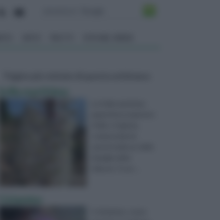
ENTO
ORTO
FRUTTI
VITA NEL VERDE
Pagine più visitate di questa settimana
Scilla marittima
La Scilla marittima
appartiene al genere
Scilla o Urginea,
comprendente
specie bulbose della
famiglia delle
Liliacee. Il suo ...
Ciclamino
Il cliclamino, nome