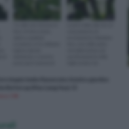
"Le calle sono di nuovo in
La parte della calla che noi
fiore. Un fiore strano,
comunemente ed
a
adatto a qualsiasi
erroneamente chiamiamo
o
occasione. Le ho utilizzate
fiore, sono delle spate,
ti,
il giorno del mio
cioè delle brattee, più
e di
matrimonio, e ora le ho
specificatamente delle
poste qui in memoria di
foglie mutate che
qualcuno che è morto",
circondano i fiori e le
spiegava Kath...
infiorescenze con l...
ore doppio lembo Ranunculus Asiatico giardino
rbe Buttercup (Mao Liang Hua): 15
n a: 7,9€
urali