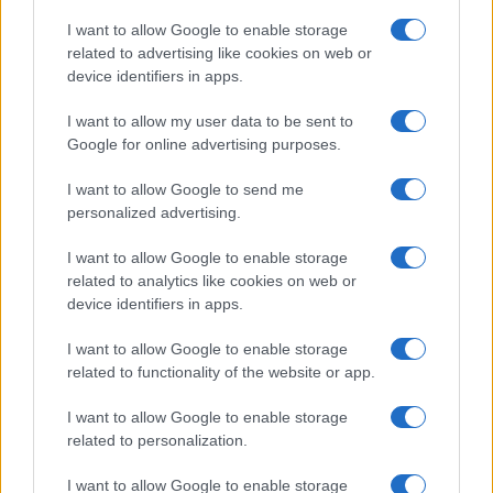
I want to allow Google to enable storage
related to advertising like cookies on web or
device identifiers in apps.
I want to allow my user data to be sent to
Google for online advertising purposes.
I want to allow Google to send me
personalized advertising.
I want to allow Google to enable storage
related to analytics like cookies on web or
device identifiers in apps.
I want to allow Google to enable storage
related to functionality of the website or app.
I want to allow Google to enable storage
related to personalization.
I want to allow Google to enable storage