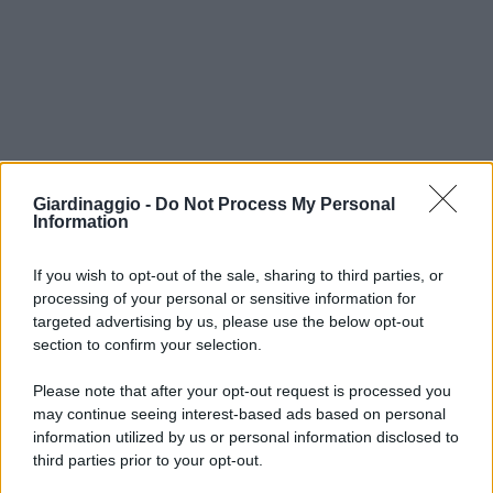
Giardinaggio -
Do Not Process My Personal
Information
If you wish to opt-out of the sale, sharing to third parties, or
processing of your personal or sensitive information for
targeted advertising by us, please use the below opt-out
section to confirm your selection.
Please note that after your opt-out request is processed you
may continue seeing interest-based ads based on personal
information utilized by us or personal information disclosed to
third parties prior to your opt-out.