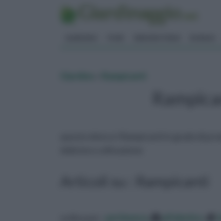
GIARDINO
FIORI
ERBORISTERIA
BONSAI
Giardino
»
Rampicanti
Rampicant
questo elenco i Rampicanti in grado di produ
della loro coltivazione
Articoli su : Rampicanti
ordina per:
pertinenza
alfabetico