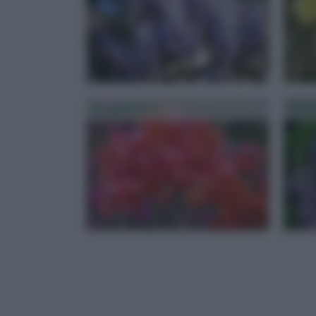
Bouganville
Passi