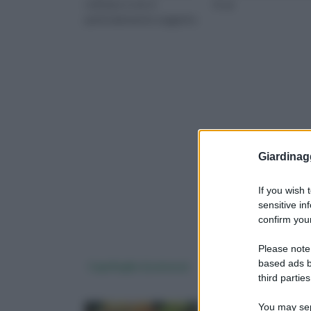
coltivare e non è
le sp
particolarmente soggetto
agli attacchi dei parassit
Giardinag
If you wish 
sensitive in
confirm your
Please note
based ads b
Caprifoglio (Lonicera)
Edera rampicante
third parties
You may sepa