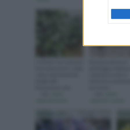
Le Clematis sono rampicanti
Benvenuto nell'area di
fioriti sempreverdi o a foglia
giardinaggio.it dedicata 
caduca. Appartenenti alla
rampicanti. Si tratta di
famiglia delle
piante che si caratteriz
Ranunculaceae, tutte
per un fusto
visita :
piante
visita :
piante
rampicanti fiorite
rampicanti con fiori
Rampicanti
Gels