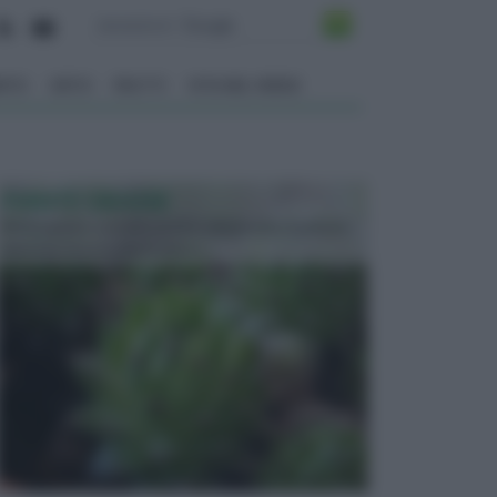
ENTO
ORTO
FRUTTI
VITA NEL VERDE
PIANTE GRASSE
Molto amate e a volte anche collezionate da alcune
persone, ecco le piante grass...