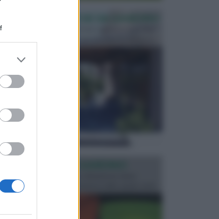
PERGOLE E TETTOIE DA GIARDINO
f
Le pergole assieme alle tettoie rappresentano due
elementi molto importanti per arredare lo spazio e...
er and store
to grant or
ed purposes
ILLUMINAZIONE GIARDINO
L’illuminazione del giardino solitamente viene
progettata in fase di realizzazione dello spazio verd...