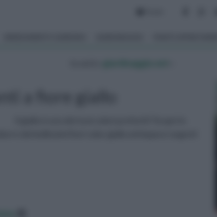
Forum
ARREDAMENTO GIARDINO
GIARDINAGGIO
PIANTE APPARTAM
tu sei in :
giardinaggio.net
»
i a fiore giallo
Il giallo è uno dei tuoi colori preferiti? Scopri in
rre dei bellissimi fiori color giallo ed impara i segreti
data