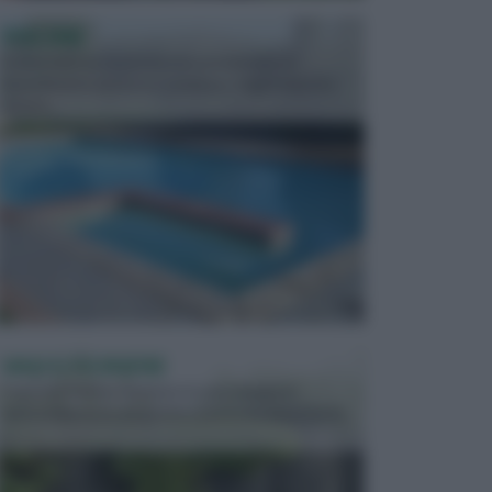
PISCINE
In precedenza, la piscina era considerata un
investimento piuttosto cospicuo. Oggi il mercato
presen...
VASI E FIORIERE
I vasi e le fioriere rientrano in una categoria
dell’arredamento da giardino piuttosto importante,
c...