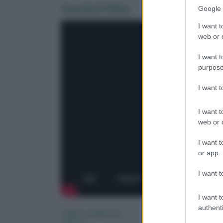
Guarda il Video
Google 
I want t
web or d
I want t
purpose
I want 
I want t
web or d
I want t
or app.
I want t
I want t
authenti
piante rampicanti
piante rampicanti c
fiorite
fiori