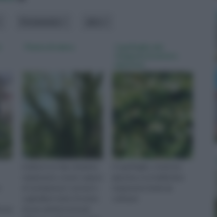
Portamento
altro
)
Pianta di edera
Caprifoglio del
Giappone (Lonicera
japonica)
L'edera è un tipo di pianta
Il caprifoglio, o lonicera
rampicante, ovvero capace
japonica, è un bellissimo
e
di 'arrampicarsi' sui muri o
rampicante facile da
sugli alberi vicini. Si tratta
coltivare
rose
di una varietà tra le più