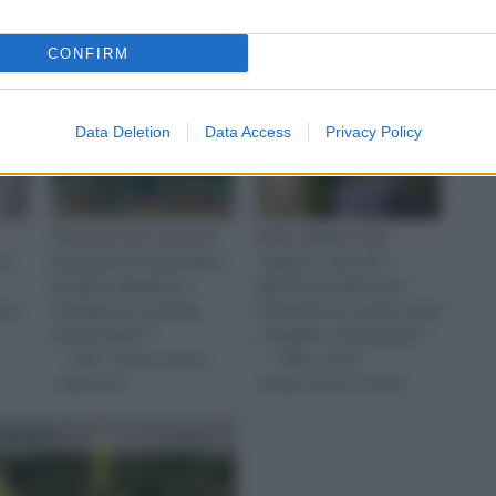
CONFIRM
Data Deletion
Data Access
Privacy Policy
Ogni qual volta si parla di
Molto adatte in ogni
ai
piante grasse rampicanti la
stagione a decorare i
massima attenzione è
giardini, permettono di
zano
d’obbligo per una lunga
mantenere uno spazio verde
serie di ragioni. I
e rigoglioso esattamente c
visita :
piante grasse
visita :
piante
rampicanti
sempreverdi con fiori
omino