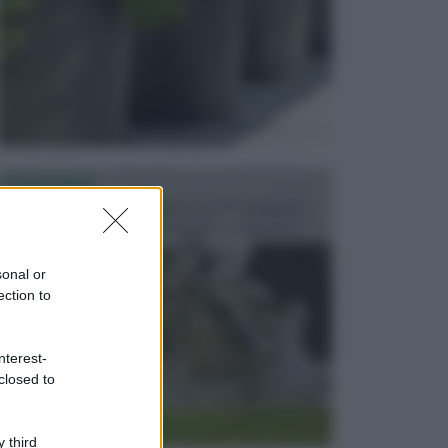
FONTANE
Le fontane dei luoghi pubblici sono dei complessi
monumentali disegnati e realizzati da illustri per...
sonal or
ection to
nterest-
closed to
 third