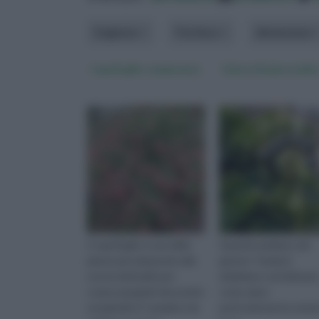
Esigenze
Fioritura
dimensione
Caprifoglio rampicante
Edera (Hedera helix
Il caprifoglio è una delle
Quando parliamo del
piante più adoperate alle
genere “hedera”,
nostre latitudini per
dobbiamo sottolinear
creare pergolati decorativi
come siano
nei giardini. È semplice da
particolarmente nume