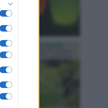
PROGETTAZIONE GIARDINI
Il giardino è uno spazio esterno che richiede una
particolare dedizione affinché sia organizzato in ...