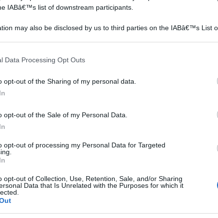
the IABâ€™s list of downstream participants.
tion may also be disclosed by us to third parties on the IABâ€™s List o
articipants that may further disclose it to other third parties.
 that this website/app uses one or more Google services and may gath
l Data Processing Opt Outs
including but not limited to your visit or usage behaviour. You may click 
 to Google and its third-party tags to use your data for below specifi
o opt-out of the Sharing of my personal data.
ogle consent section.
e
In
sue
o opt-out of the Sale of my Personal Data.
In
to opt-out of processing my Personal Data for Targeted
ing.
e
In
in
bianc
data
o opt-out of Collection, Use, Retention, Sale, and/or Sharing
ersonal Data that Is Unrelated with the Purposes for which it
lected.
Portamento
altro
Out