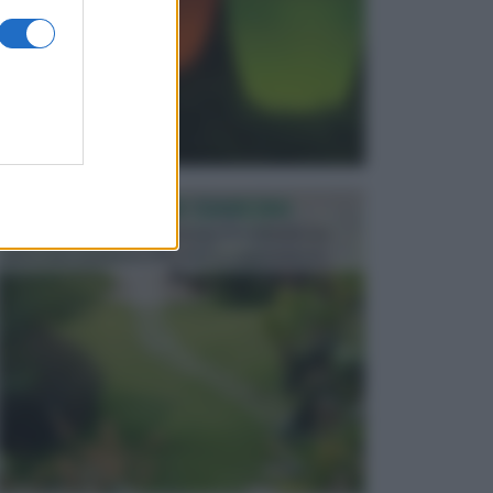
PROGETTAZIONE GIARDINI
Il giardino è uno spazio esterno che richiede una
particolare dedizione affinché sia organizzato in ...