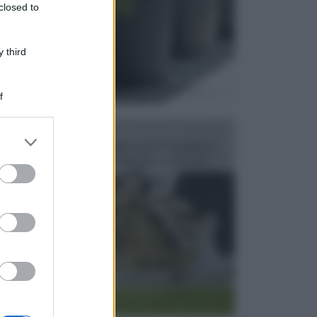
closed to
 third
f
FONTANE
er and store
Le fontane dei luoghi pubblici sono dei complessi
to grant or
monumentali disegnati e realizzati da illustri per...
ed purposes