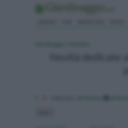
GIARDINO
FIORI
ERBORISTERIA
BONSAI
Giardinaggio
»
botanica
Novità dedicate a
1
2
ordina per:
pertinenza
alfabet
Tema
potassio piante
azoto piante