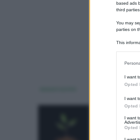
based ads b
third parties
You may sepa
parties on 
This informa
Downstream P
Please note
Persona
information 
deny consent
I want t
in below Go
Opted 
elementi nutritivi
botanica alberi
I want t
Opted 
I want 
Advertis
Opted 
I want t