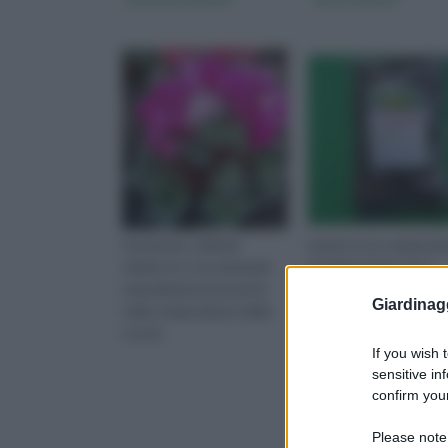
Il potassio, simbolo
L’azoto è un compone
chimico K, è un minerale
fondamentale per la
naturalmente presente
nutrizione delle piante
Giardinag
nella composizione della
Questo composto
crosta
chimico, presen
If you wish 
sensitive in
confirm your
Please note