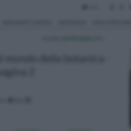
Forum
ARREDAMENTO GIARDINO
GIARDINAGGIO
PIANTE APPARTAM
tu sei in :
giardinaggio.net
»
l mondo della botanica -
pagina 2
ico
data
calcio piante
ferro piante