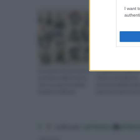
I want t
authenti
La botanica farmaceutica è
Lo zolfo è un compost
una branca della botanica
chimico naturalmente
che si occupa di studiare
presente nella litosfer
le piante medicinali
parte esterna) terrest
1
2
ordina per:
pertinenza
alfabet