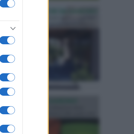
PERGOLE E TETTOIE DA GIARDINO
Le pergole assieme alle tettoie rappresentano due
elementi molto importanti per arredare lo spazio e...
ILLUMINAZIONE GIARDINO
L’illuminazione del giardino solitamente viene
progettata in fase di realizzazione dello spazio verd...