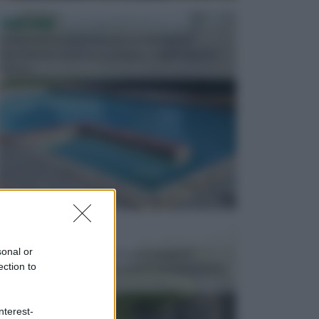
PISCINE
In precedenza, la piscina era considerata un
investimento piuttosto cospicuo. Oggi il mercato
presen...
VASI E FIORIERE
sonal or
I vasi e le fioriere rientrano in una categoria
ection to
dell’arredamento da giardino piuttosto importante,
c...
nterest-