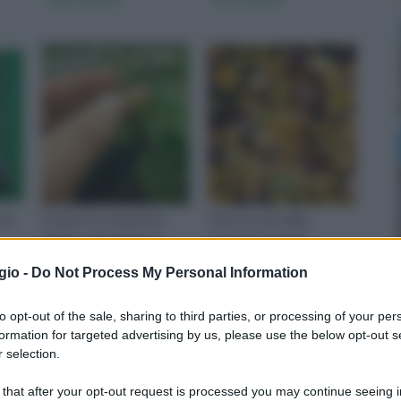
nte
Il calcio è un elemento
Il ferro è une delle
chimico naturalmente
sostanze nutritive
.
presente nella
indispensabili per la sana
gio -
Do Not Process My Personal Information
composizione della crosta
crescita della pianta e per
terrestre. E’
il sa
to opt-out of the sale, sharing to third parties, or processing of your per
formation for targeted advertising by us, please use the below opt-out s
 selection.
 that after your opt-out request is processed you may continue seeing i