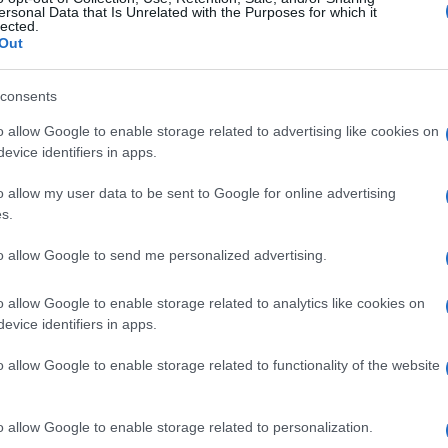
ersonal Data that Is Unrelated with the Purposes for which it
lected.
Out
i è
L’orto botanico è uno
La scheda botanica è un
consents
spazio naturale esterno
documento che riporta
che raccoglie diverse
tutte le informazioni
o allow Google to enable storage related to advertising like cookies on
specie vegetali per finalità
relative a una determinata
evice identifiers in apps.
di
speci
o allow my user data to be sent to Google for online advertising
s.
to allow Google to send me personalized advertising.
o:
in offerta su Amazon a: 21,98€
o allow Google to enable storage related to analytics like cookies on
evice identifiers in apps.
o allow Google to enable storage related to functionality of the website
o allow Google to enable storage related to personalization.