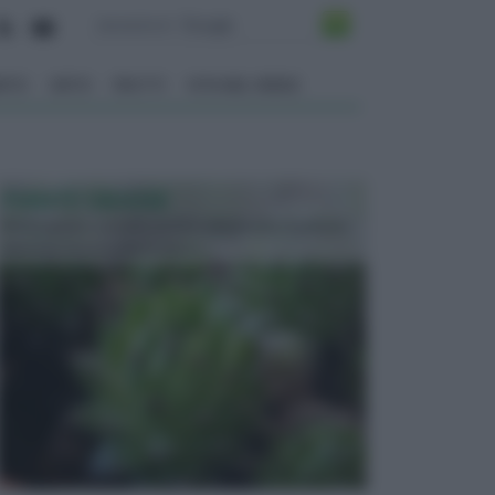
ENTO
ORTO
FRUTTI
VITA NEL VERDE
PIANTE GRASSE
Molto amate e a volte anche collezionate da alcune
persone, ecco le piante grass...