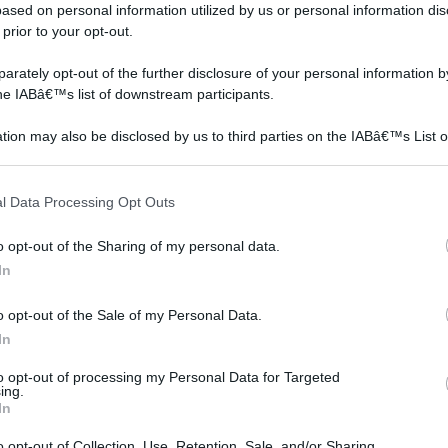
ased on personal information utilized by us or personal information dis
 prior to your opt-out.
rately opt-out of the further disclosure of your personal information by
the IABâ€™s list of downstream participants.
tion may also be disclosed by us to third parties on the IABâ€™s List o
articipants that may further disclose it to other third parties.
 that this website/app uses one or more Google services and may gath
l Data Processing Opt Outs
including but not limited to your visit or usage behaviour. You may click 
 to Google and its third-party tags to use your data for below specifi
o opt-out of the Sharing of my personal data.
ogle consent section.
In
orto botanico
scheda botanica
o opt-out of the Sale of my Personal Data.
In
to opt-out of processing my Personal Data for Targeted
ing.
In
o opt-out of Collection, Use, Retention, Sale, and/or Sharing