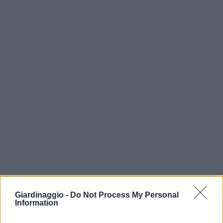
Giardinaggio -
Do Not Process My Personal
Information