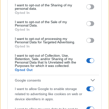
on the IABâ€™s List of Downstream Participants that may
I want to opt-out of the Sharing of my
further disclose it to other third parties.
personal data.
Opted In
Please note that this website/app uses one or more Google
services and may gather and store information including but
I want to opt-out of the Sale of my
©2026 - giardinaggio.net - p.iva 03338800984
Personal Data.
not limited to your visit or usage behaviour. You may click to
Collabora con Giardinaggio.net
Pubblicità
Opted In
grant or deny consent to Google and its third-party tags to
use your data for below specified purposes in below Google
I want to opt-out of processing my
consent section.
Personal Data for Targeted Advertising.
Opted In
I want to opt-out of Collection, Use,
Retention, Sale, and/or Sharing of my
Personal Data that Is Unrelated with the
Purposes for which it was collected.
Opted Out
Google consents
I want to allow Google to enable storage
related to advertising like cookies on web or
device identifiers in apps.