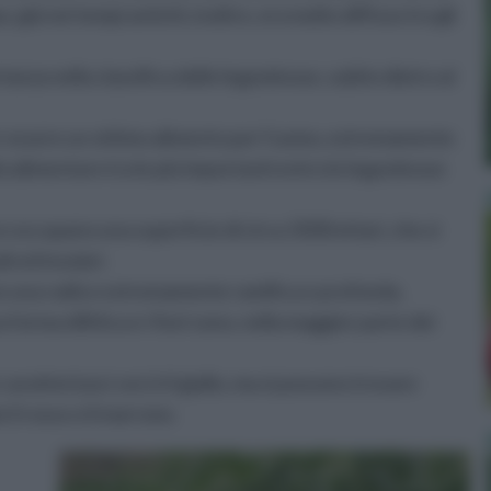
; già nei tempi antichi, inoltre, era molto diffuso tra gli
rtanza nella classifica delle leguminose, subito dietro al
per essere un ottimo alimento per l'uomo, estremamente
à alimentare tra le più importanti entro le leguminose
ece occupano una superficie di circa 3500 ettari, che si
i ed insulari.
on una radice estremamente ramifica e profonda,
forma ellittica e i fiori sono, nella maggior parte dei
ratterizza i ceci è il giallo, ma si possono trovare
il rosso o il marrone.