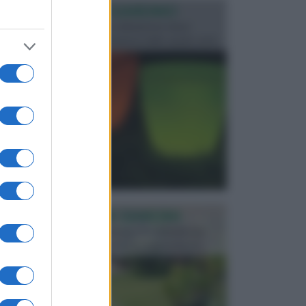
ILLUMINAZIONE GIARDINO
L’illuminazione del giardino solitamente viene
progettata in fase di realizzazione dello spazio verd...
PROGETTAZIONE GIARDINI
Il giardino è uno spazio esterno che richiede una
particolare dedizione affinché sia organizzato in ...