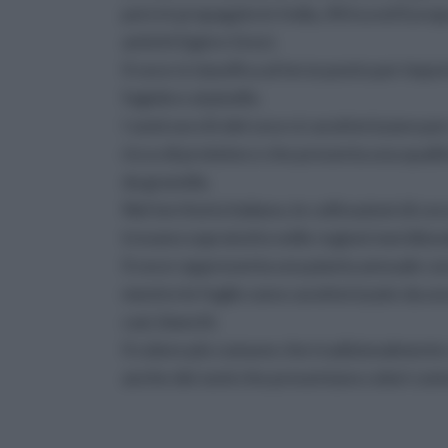
poi si è propagato in India, Africa ed Europa
antichi Egizi e Greci.
Il cece si classifica al terzo posto per impo
fagiolo e al pisello.
I semi secchi del cece si caratterizzano 
ricco di proteine e che presenta una qualit
da granella.
Nel territorio italiano, le coltivazioni di c
trovano sopratutto nelle regioni meridional
Il cece rappresenta una pianta annuale c
mentre le foglie sono caratterizzate da una 
casi, bianchi.
Il colore più comune che tradizionalmente ca
anche dei semi che presentano colori come 