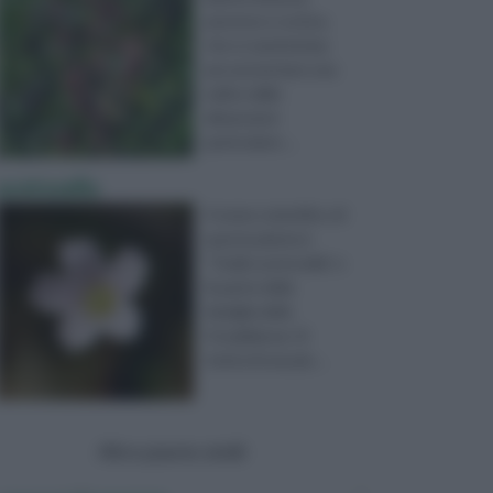
perenne e rustica,
che si caratterizza
per presentare una
radice dalle
dimensioni
particolarm ...
acetosella
Il nome scientifico di
questa pianta è
“Oxalis acetosella” e
fa parte della
famiglia delle
Ossalidacee. Si
tratta di una pia ...
Altre piante simili