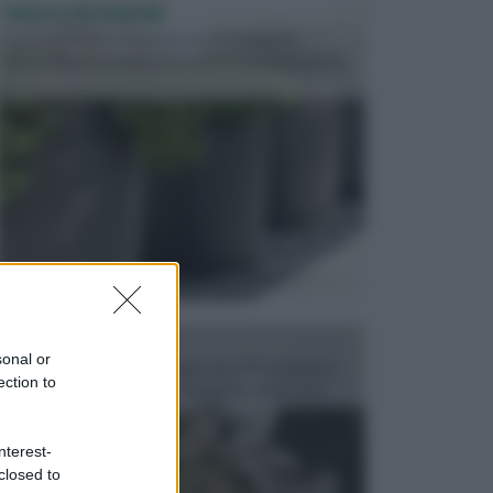
VASI E FIORIERE
I vasi e le fioriere rientrano in una categoria
dell’arredamento da giardino piuttosto importante,
c...
FONTANE
sonal or
Le fontane dei luoghi pubblici sono dei complessi
ection to
monumentali disegnati e realizzati da illustri per...
nterest-
closed to