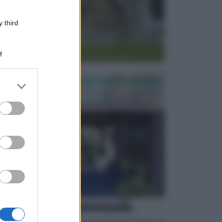
 third
f
PERGOLE E TETTOIE DA GIARDINO
er and store
to grant or
Le pergole assieme alle tettoie rappresentano due
elementi molto importanti per arredare lo spazio e...
ed purposes