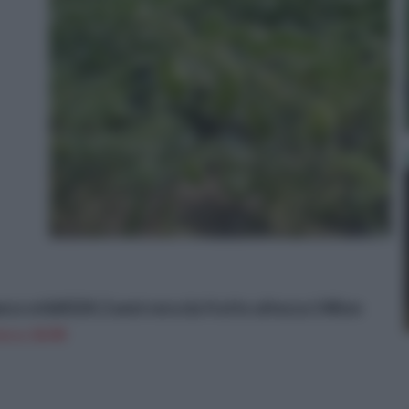
co et&#224; 2 anni vera da frutto altezza 140cm
n a: 24,9€