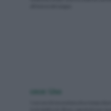
all'interno del sangue.
cece: Uso
I ceci secchi necessitano di un tempo di 
tra le dodici e le 18 ore, sopratutto per q