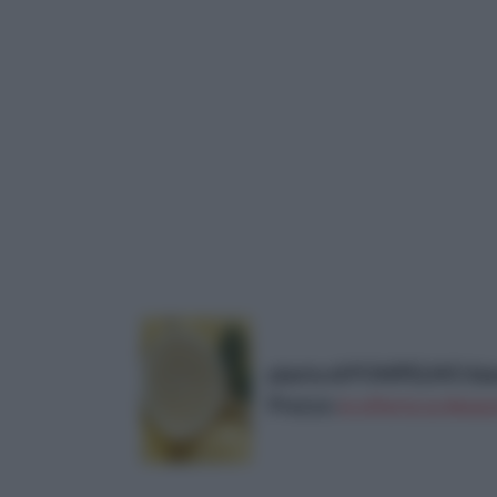
pianta di POMPELMO bian
Prezzo:
in offerta su Amazo