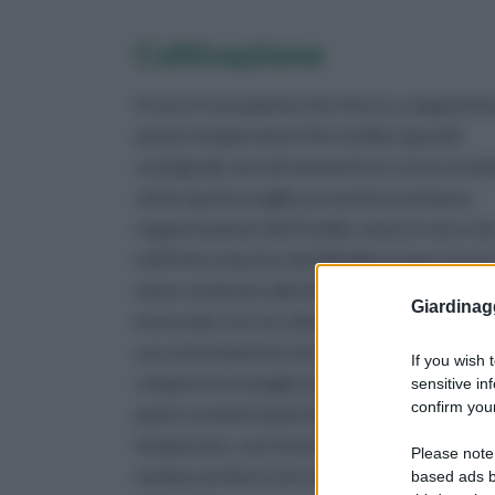
Coltivazione
Il cece è una pianta che riesce a sopporta
anche temperature fino ai dieci grandi
centigradi, ma nel momento in cui si scend
sotto questa soglia, presenta una bassa
sopportazione del freddo, tanto è vero ch
nell'intero bacino del Mediterraneo, il cec
viene seminato alla fine della stagione
Giardinag
invernale e la raccolta avviene
successivamente nel corso del periodo
If you wish 
compreso tra luglio ed agosto, mentre nei
sensitive in
confirm your
paesi caratterizzati da un clima tipicamen
temperato, con inverni piuttosto miti, la
Please note
semina avviene nel corso della stagione
based ads b