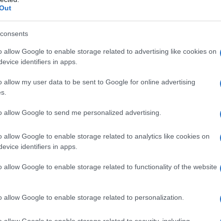
er il 19,3% da proteine, per il 17% da fibre alimentari e,
Out
 e da carboidrati.
 all'interno dei ceci sono essenzialmente il rame,
consents
lcio, magnesio, potassio e selenio.
o allow Google to enable storage related to advertising like cookies on
 sottolineare una buona presenza di vitamine B1, B2,
evice identifiers in apps.
 aminoacidi, tra cui abbondano in modo particolare
o allow my user data to be sent to Google for online advertising
s.
na, l'arginina, la valina e la serina.
to allow Google to send me personalized advertising.
o allow Google to enable storage related to analytics like cookies on
evice identifiers in apps.
 sulla rivista Annals of Nutrition and Metabolism
 che caratterizzano i ceci, ovvero quelle che svolgono
o allow Google to enable storage related to functionality of the website
erolo cattivo” che si trova nel sangue e, di conseguenza,
arato cardiaco e del cuore.
o allow Google to enable storage related to personalization.
incipalmente da ricercarsi nel fatto che all'interno dei
magnesio e folato.
o allow Google to enable storage related to security, including