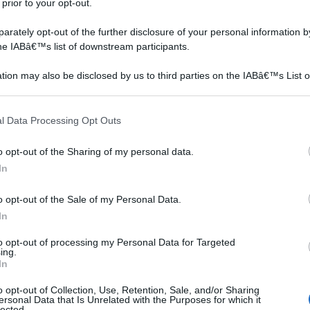
 prior to your opt-out.
molto
rately opt-out of the further disclosure of your personal information by
a un'ottima resistenza nei confronti della siccità, mentre
the IABâ€™s list of downstream participants.
tion may also be disclosed by us to third parties on the IABâ€™s List o
i adatta a quelli troppo fertili, in cui riesce ad allegare
articipants that may further disclose it to other third parties.
gliori sono quelli a medio impasto o leggeri, anche se
 that this website/app uses one or more Google services and may gath
l Data Processing Opt Outs
including but not limited to your visit or usage behaviour. You may click 
 to Google and its third-party tags to use your data for below specifi
o opt-out of the Sharing of my personal data.
ogle consent section.
 Bach, 38&#160;fiori + 2&#160;Rescue Remedy da
In
o opt-out of the Sale of my Personal Data.
on a: 189,84€
In
to opt-out of processing my Personal Data for Targeted
ing.
In
o opt-out of Collection, Use, Retention, Sale, and/or Sharing
ersonal Data that Is Unrelated with the Purposes for which it
lected.