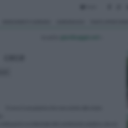
Forum
ARREDAMENTO GIARDINO
GIARDINAGGIO
PIANTE APPARTAM
tu sei in :
giardinaggio.net
»
cece
icoli:
Il cece è una pianta che non esiste allo stato
a.
 nella parte occidentale del continente asiatico, da cui