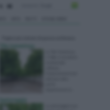
ENTO
ORTO
FRUTTI
VITA NEL VERDE
Pagine più visitate di questa settimana
Tilia tomentosa
La Tilia Tomentosa,
o Tiglio, è una pianta
ornamentale
utilizzata
frequentemente per
adornare viali e
parchi.
Appartenente al ...
Santoreggia
La santoreggia è una