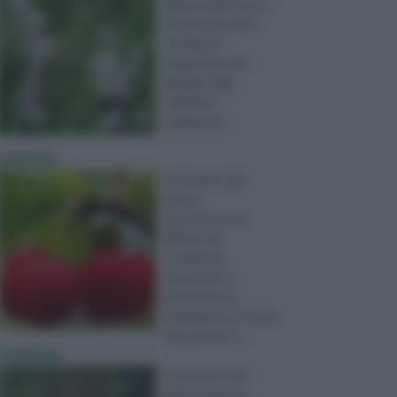
pianta erbacea con
fusti alti circa 30
centimetri.
Appartiene alla
famiglia delle
Labiatae o
Lamiaceae, ...
acerola
L’acerola è una
pianta
estremamente
diffusa nel
continente
americano, in
particolare in
Sudamerica. Si tratta
di un arbusto ...
acetosa
L’acetosa è una
pianta erbacea,