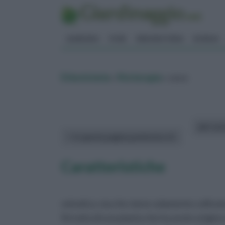
GIARDINO
FIORI
ERBORISTERIA
BONSAI
Erboristeria
»
fitoterapia
» cece
altri art
In questa pagina parleremo di :
Caratteristiche
selvatico, ma che viene solamente coltivat
Si tratta di una pianta che ha avuto origine