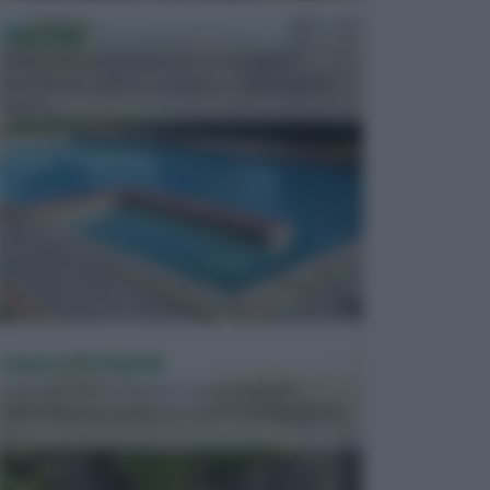
PISCINE
In precedenza, la piscina era considerata un
investimento piuttosto cospicuo. Oggi il mercato
presen...
VASI E FIORIERE
I vasi e le fioriere rientrano in una categoria
dell’arredamento da giardino piuttosto importante,
c...