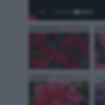
Stella Di Natale
Bego
Azalee
Cicl