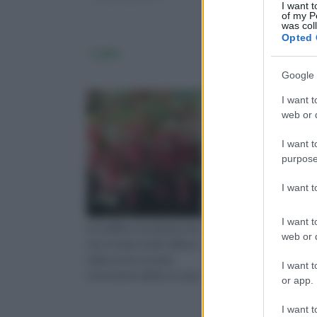
I want t
of my P
was col
Opted 
Califfa
Nepenthes
Google 
I want t
web or d
I want t
purpose
I want 
I want t
La Califfa è una pianta che
Questi tipo di pianta s
web or d
non è molto molto diffusa
presenta come un
nella nostra società,
esemplare carnivoro.
I want t
nonostante abbia un aspe
Nasce e cresce in paes
or app.
orientali dov
I want t