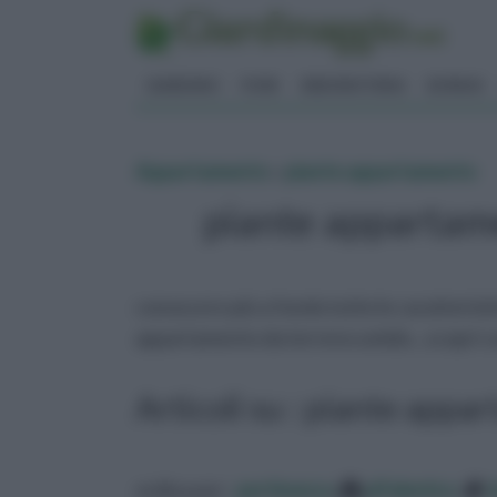
GIARDINO
FIORI
ERBORISTERIA
BONSAI
Appartamento
»
piante appartamento
piante appartam
conoscere più a fondo tutte le caratteristi
appartamento da terreno umido…scopri con 
Articoli su : piante app
ordina per:
pertinenza
alfabetico