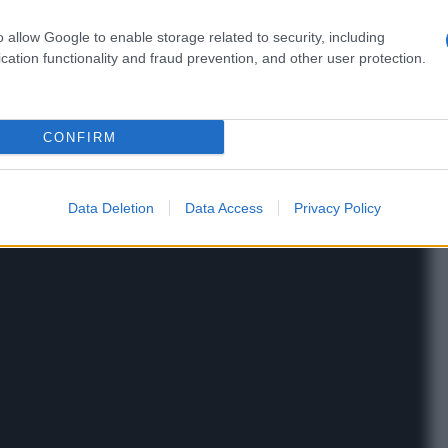
o allow Google to enable storage related to security, including
data
cation functionality and fraud prevention, and other user protection.
Portamento
altro
CONFIRM
Data Deletion
Data Access
Privacy Policy