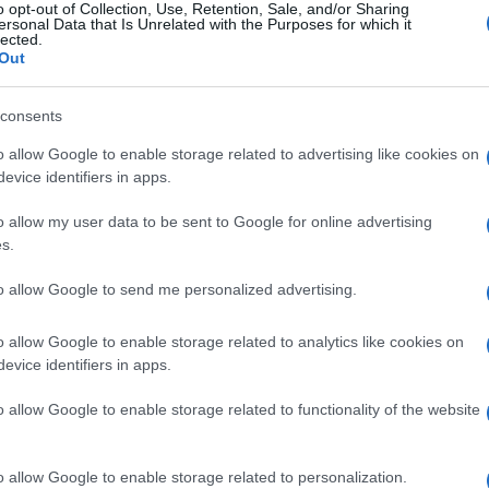
o opt-out of Collection, Use, Retention, Sale, and/or Sharing
ersonal Data that Is Unrelated with the Purposes for which it
lected.
Out
Tradescantia
consents
o allow Google to enable storage related to advertising like cookies on
evice identifiers in apps.
o allow my user data to be sent to Google for online advertising
s.
to allow Google to send me personalized advertising.
o allow Google to enable storage related to analytics like cookies on
i
La pianta di Tradescantia
evice identifiers in apps.
si presenta come un
pianta perenne molto
o allow Google to enable storage related to functionality of the website
i
forte e resistente che
presenta d
o allow Google to enable storage related to personalization.