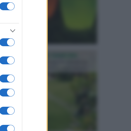
PROGETTAZIONE GIARDINI
Il giardino è uno spazio esterno che richiede una
particolare dedizione affinché sia organizzato in ...