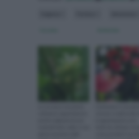
Esigenze
Fioritura
dimensione
Curcuma
Anthurium
La curcuma è una pianta
L'anthurium è una pian
coltivata in appartamento
che ben si adatta alla v
poichè originaria di zone
in appartamento ed è
tropicali molto calde; è una
facile da coltivare. Sco
pianta aromatica dalle
come prenderti cura de