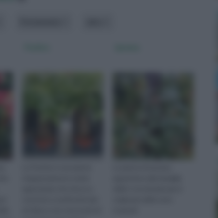
Portamento
altro
Pachira
Ipomea
ta
La Pachira è una pianta
La pianta di Ipomea
ita
d'appartamento molto
appartiene alla famiglia
apprezzata che riesce a
delle Convolvulaceae è
pri
resistere a moltissimi tipi
originaria delle zone
lla
di clima e non necessita di
tropicali