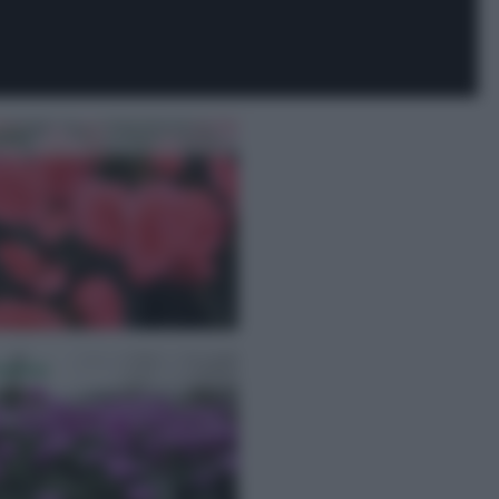
nia
amino