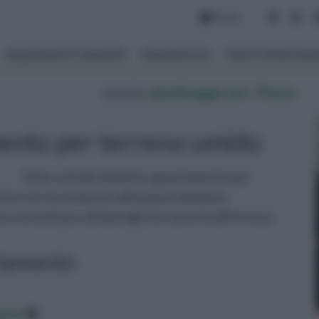
Forum
ARREDAMENTO GIARDINO
GIARDINAGGIO
PIANTE APPARTAM
tu sei in :
giardinaggio.net
»
Piante
ento per terreno umido
Tante schede di piante appartamento per
che e le necessità di coltivazione di piante
noi tanti piccoli dettagli che fanno la differenza
artamento
data