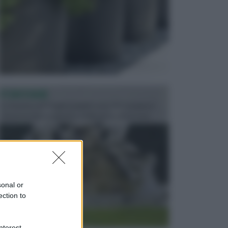
FONTANE
Le fontane dei luoghi pubblici sono dei complessi
monumentali disegnati e realizzati da illustri per...
sonal or
ection to
nterest-