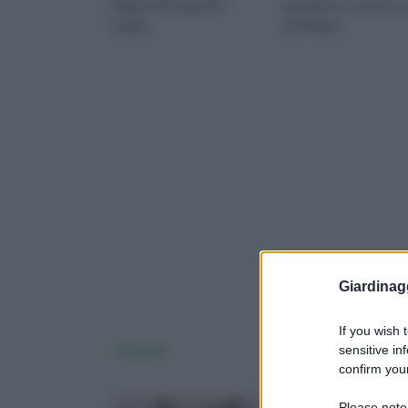
foglie molto grandi e
tua pianta e curarla in
lunghe
di bisogno!
Giardinag
If you wish 
Solanum
Caladio
sensitive in
confirm your
Please note