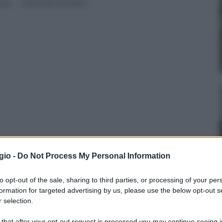
 caso
particolari attenzioni
gio -
Do Not Process My Personal Information
to opt-out of the sale, sharing to third parties, or processing of your per
Croton
Acalifa
formation for targeted advertising by us, please use the below opt-out s
 selection.
 that after your opt-out request is processed you may continue seeing i