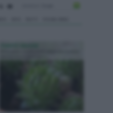
ENTO
ORTO
FRUTTI
VITA NEL VERDE
PIANTE GRASSE
Molto amate e a volte anche collezionate da alcune
persone, ecco le piante grass...