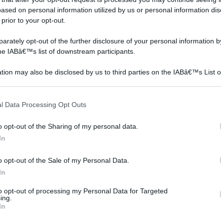
ased on personal information utilized by us or personal information dis
 prior to your opt-out.
rately opt-out of the further disclosure of your personal information by
the IABâ€™s list of downstream participants.
tion may also be disclosed by us to third parties on the IABâ€™s List o
articipants that may further disclose it to other third parties.
Il Croton è una pianta
L’Acalifa è una pianta
 that this website/app uses one or more Google services and may gath
sempreverde, usata per
erbacea perenne di tipo
l Data Processing Opt Outs
including but not limited to your visit or usage behaviour. You may click 
anta
addobbare gli
sempreverde che trae la
 to Google and its third-party tags to use your data for below specifi
ta
appartamenti; ed è
propria origine dal sud-est
o opt-out of the Sharing of my personal data.
ogle consent section.
originaria dell’Asia.
a
In
o opt-out of the Sale of my Personal Data.
In
ia: FICUS BENJAMIN, ALOE VERA, SANSEVERIA
to opt-out of processing my Personal Data for Targeted
ra Aria, Piante VERE
Prezzo:
in offerta su Amazon a:
ing.
In