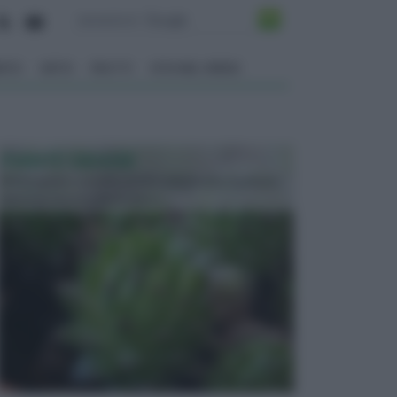
ENTO
ORTO
FRUTTI
VITA NEL VERDE
PIANTE GRASSE
Molto amate e a volte anche collezionate da alcune
persone, ecco le piante grass...