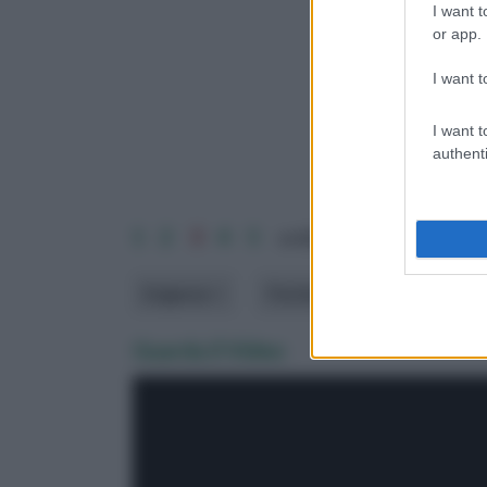
I want t
or app.
I want t
I want t
authenti
1
2
3
4
5
ordina per: pertinenza
Esigenze
Fioritura
dimensione
Guarda il Video