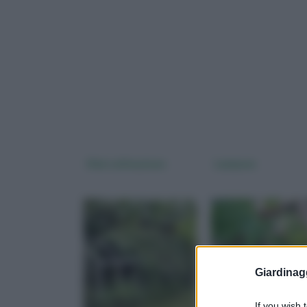
Kiwi coltivazione
Lampone
Giardinag
If you wish 