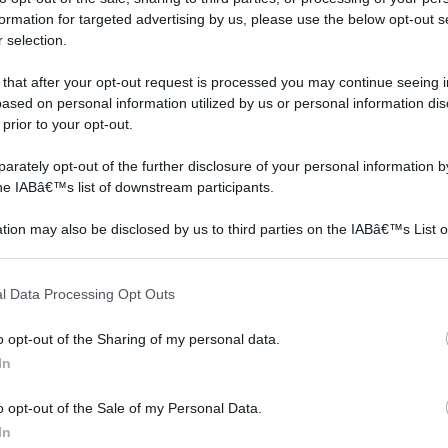
formation for targeted advertising by us, please use the below opt-out s
a da
La coltivazione dei
La pianta di Lici produce
 selection.
la
lamponi, dalle condizioni
gustosi frutti dal sapore
 ed
climatiche ideali alla scelta
dolce molto succosi,
 that after your opt-out request is processed you may continue seeing i
ased on personal information utilized by us or personal information dis
del terreno, dagli attacchi
scopriamo come coltivarli.
 prior to your opt-out.
parassitari ai rimedi e alle
cure.
rately opt-out of the further disclosure of your personal information by
the IABâ€™s list of downstream participants.
tion may also be disclosed by us to third parties on the IABâ€™s List o
 di Plant Theatre - 5 straordinari ortaggi da
articipants that may further disclose it to other third parties.
ta su Amazon a: 17,99€
 that this website/app uses one or more Google services and may gath
l Data Processing Opt Outs
including but not limited to your visit or usage behaviour. You may click 
 to Google and its third-party tags to use your data for below specifi
o opt-out of the Sharing of my personal data.
ogle consent section.
In
Melograno
Melograno
coltivazione
o opt-out of the Sale of my Personal Data.
In