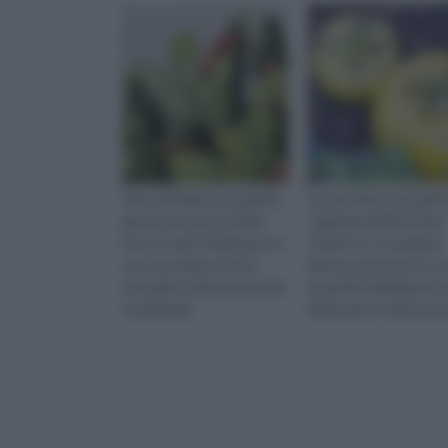
Il fico d'India è una pianta
La Garcinia è una pian
grassa che può arrivare
originaria dell'Estremo
fino a 5 metri di altezza e il
Oriente. E' una pianta
suo succulento frutto
famosa anche per le s
possiede ottime proprietà
proprietà dimagranti e
nutrizionali.
abbassare il colesterol