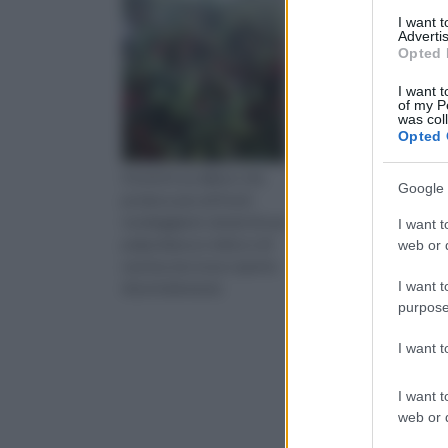
I want 
Advertis
Opted 
I want t
of my P
was col
Opted 
Il Litchi è un albero che
La coltivazione del mel
Google 
produce piccoli frutti
dalle tecniche di coltu
tondeggianti, dotati di una
quelle di irrigazione, da
I want t
polpa bianca e dolce e di
clima ideale alle cure d
web or d
una buccia rossa coperta
possibili parassiti anima
I want t
di protuberanze.
vegetali.
purpose
I want 
I want t
web or d