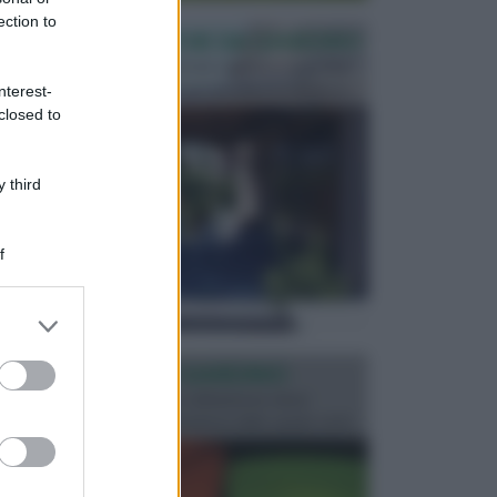
ection to
PERGOLE E TETTOIE DA GIARDINO
Le pergole assieme alle tettoie rappresentano due
elementi molto importanti per arredare lo spazio e...
nterest-
closed to
 third
f
er and store
to grant or
ed purposes
ILLUMINAZIONE GIARDINO
L’illuminazione del giardino solitamente viene
progettata in fase di realizzazione dello spazio verd...