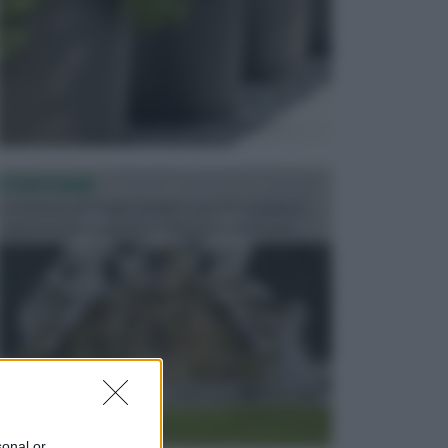
FONTANE
Le fontane dei luoghi pubblici sono dei complessi
monumentali disegnati e realizzati da illustri per...
sonal or