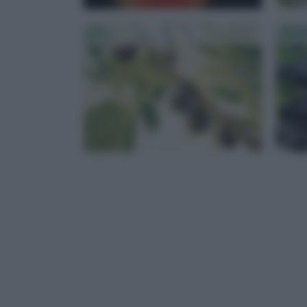
Fico
Mirti