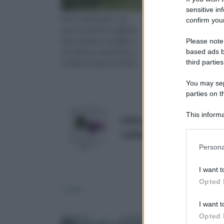
sensitive in
Kiwi coltivazione: con
Il lampone è una piant
confirm your
questo articolo vogliamo
frutto che fa parte del
dare qualche consiglio a
famiglia delle Rosacee
Please note
based ads b
chi volesse cominciare a
appartiene al genere
third parties
coltivare la pianta di kiwi.
You may sepa
parties on 
This informa
Il Kit ortaggi stravaganti
Downstream P
coltivare
Prezzo:
in offer
Please note
Persona
information 
deny consent
I want t
in below Go
Opted 
Litchi
Melo
I want t
Opted 