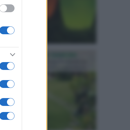
PROGETTAZIONE GIARDINI
Il giardino è uno spazio esterno che richiede una
particolare dedizione affinché sia organizzato in ...