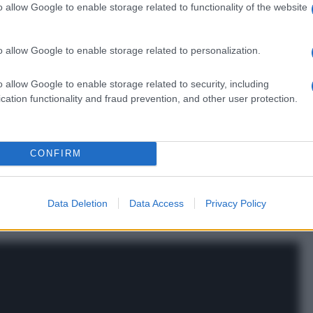
o allow Google to enable storage related to functionality of the website
o allow Google to enable storage related to personalization.
o allow Google to enable storage related to security, including
cation functionality and fraud prevention, and other user protection.
alfabetico
data
CONFIRM
Portamento
altro
Data Deletion
Data Access
Privacy Policy