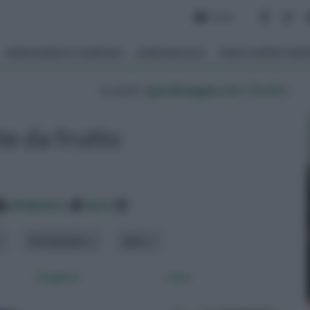
Forum
ARREDAMENTO GIARDINO
GIARDINAGGIO
PIANTE APPARTAM
tu sei in :
giardinaggio.net
»
Frutti
»
te da frutto
alfabetico
data
Portamento
altro
Giuggiole
I ribes