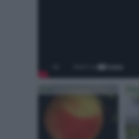
Pesco
Frag