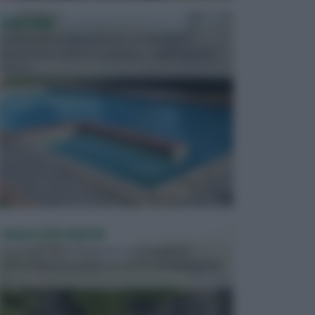
PISCINE
In precedenza, la piscina era considerata un
investimento piuttosto cospicuo. Oggi il mercato
presen...
VASI E FIORIERE
I vasi e le fioriere rientrano in una categoria
dell’arredamento da giardino piuttosto importante,
c...