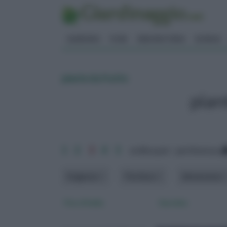
GIARDINO
FIORI
ERBORISTERIA
BONSAI
piante da frutto
pian
1
2
3
4
5
ordina per: pertinenza
Esigenze
Fioritura
dimensione
Fico d'india
Garcinia