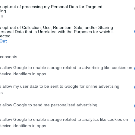
to opt-out of processing my Personal Data for Targeted
ing.
In
o opt-out of Collection, Use, Retention, Sale, and/or Sharing
ersonal Data that Is Unrelated with the Purposes for which it
lected.
Out
o,
Il melograno produce
Melograno coltivazione:
consents
ra a
foglie dalla forma
tecniche, irrigazione e
l
allungata, fiori di un rosso
concimazione. Conoscere
o allow Google to enable storage related to advertising like cookies on
ai
intenso e frutti dotati di
tutte le caratteristiche
evice identifiers in apps.
li e
una buccia molto dura, con
per avere sempre i migliori
o allow my user data to be sent to Google for online advertising
semi rossi all'interno.
risultati.
s.
to allow Google to send me personalized advertising.
o allow Google to enable storage related to analytics like cookies on
evice identifiers in apps.