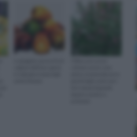
ta
Le giuggiole, gustosi frutti
Il Ribes può essere
originari dell'Asia e giunti
coltivato anche come
in Italia già ai tempi degli
pianta ornamentale per le
ue
antichi Romani.
grandi foglie verdi e per i
 per
fiori colorati di grande
o.
impatto estetico e
profumati.