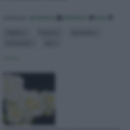
ordina per:
pertinenza
alfabetico
data
Esigenze
Fioritura
dimensione
Portamento
altro
Narciso
Il narciso è una delle prime bulbose a fiorire in primavera ed anche