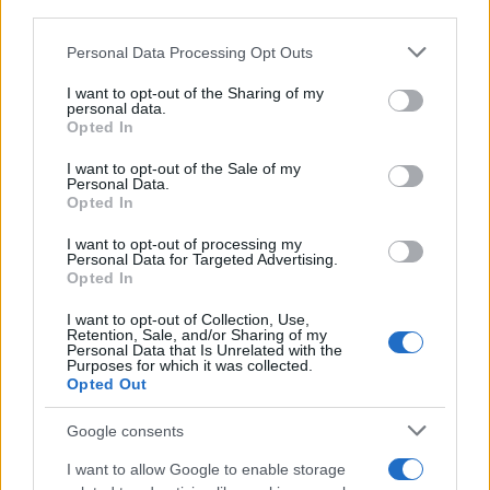
downstream participants.
Personal Data Processing Opt Outs
This information may also be disclosed by us to third parties
on the IABâ€™s List of Downstream Participants that may
I want to opt-out of the Sharing of my
further disclose it to other third parties.
personal data.
Opted In
Please note that this website/app uses one or more Google
services and may gather and store information including but
I want to opt-out of the Sale of my
Personal Data.
not limited to your visit or usage behaviour. You may click to
Opted In
grant or deny consent to Google and its third-party tags to
use your data for below specified purposes in below Google
I want to opt-out of processing my
consent section.
Personal Data for Targeted Advertising.
Opted In
I want to opt-out of Collection, Use,
Retention, Sale, and/or Sharing of my
Personal Data that Is Unrelated with the
Purposes for which it was collected.
Opted Out
Google consents
I want to allow Google to enable storage