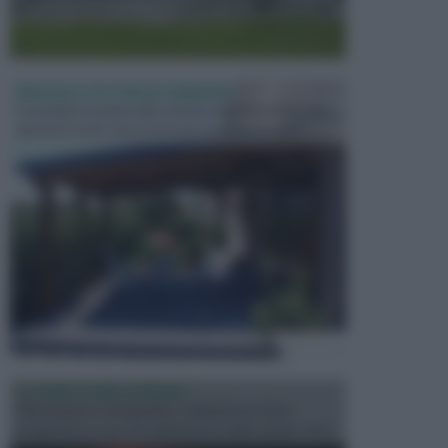
PERGOLE E TETTOIE DA GIARDINO
Le pergole assieme alle tettoie rappresentano due
elementi molto importanti per arredare lo spazio e...
ILLUMINAZIONE GIARDINO
L’illuminazione del giardino solitamente viene
progettata in fase di realizzazione dello spazio verd...