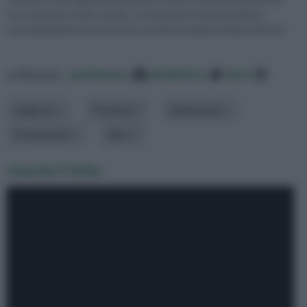
se ne esistono molte varietà, si tratta quasi sempre di piante
straordinariamente resistenti e rustiche in grado di dare ottimi ris
ordina per:
pertinenza
alfabetico
data
Esigenze
Fioritura
dimensione
Portamento
altro
Guarda il Video