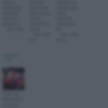
categoria,
natura per
dell'Asia e che
caratterizzate
preservare le
gradisce molto
dall'aspetto
piante, dar loro
il clima
simile ad un
modo di
temperato,
cipollotto. O
sopravvivere a
questa pianta
visita :
bulbi
periodi
fior
visita :
bulbi
visita :
bulbo
fiori
pianta
bulbi fiori
nomi
I bulbi sono
difficilissimi da
trovare nei