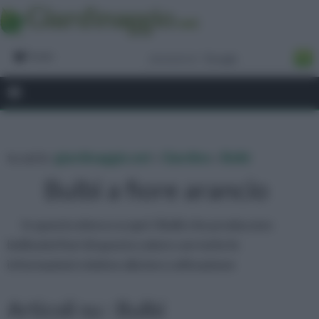
Forum
tu sei in :
giardinaggio.net
»
Giardino
»
Bulbi
Bulbi a fiore arancio
In questo elenco scopri i Bulbi che producono
bellissimi fiori di questo colore con tutte le
informazioni relative alla loro coltivazione
Articoli su : Bulbi