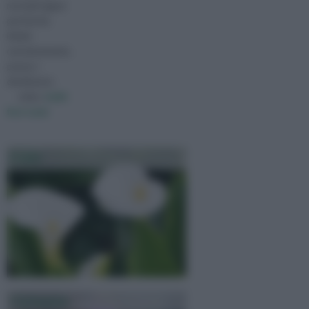
normali negozi
per fioristi,
infatti,
rarissimamente,
presso i
distributori,
visita :
bulbi
fiori nomi
Calla
Ciclamino