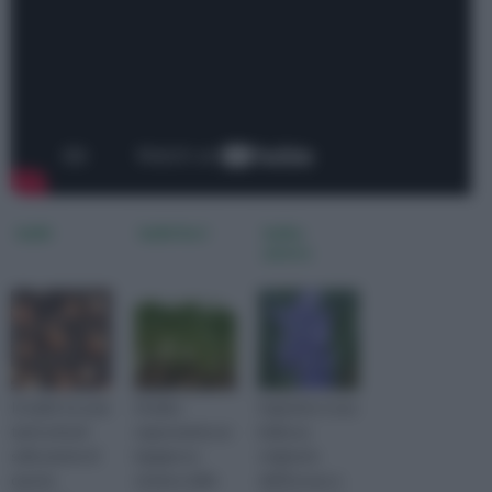
bulbi
bulbi fiori
bulbo
pianta
In bulbi trovate
Il bulbo
Il giacinto è una
tanti articoli
rappresenta un
bulbosa
sulle piante di
ingegnoso
originaria
questa
sistema della
dell'Europa e