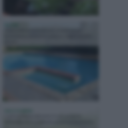
PISCINE
In precedenza, la piscina era considerata un
investimento piuttosto cospicuo. Oggi il mercato
presen...
VASI E FIORIERE
I vasi e le fioriere rientrano in una categoria
dell’arredamento da giardino piuttosto importante,
c...