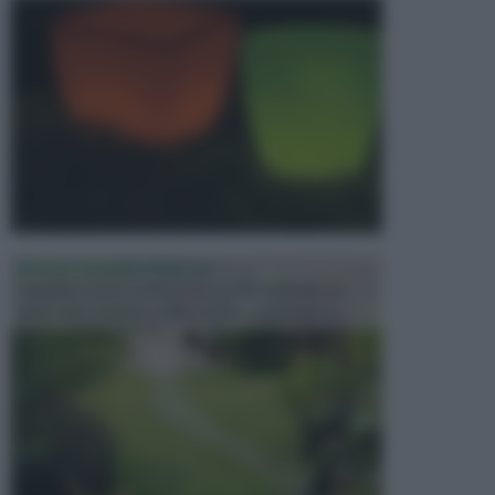
PROGETTAZIONE GIARDINI
Il giardino è uno spazio esterno che richiede una
particolare dedizione affinché sia organizzato in ...