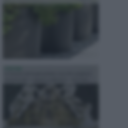
FONTANE
Le fontane dei luoghi pubblici sono dei complessi
monumentali disegnati e realizzati da illustri per...