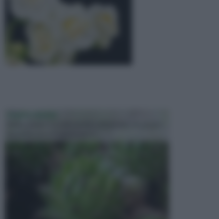
PIANTE GRASSE
Molto amate e a volte anche collezionate da alcune
persone, ecco le piante grass...