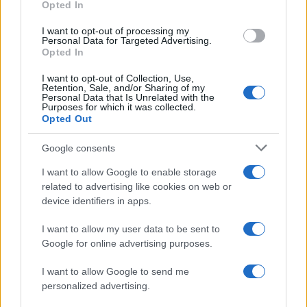
Opted In
grant or deny consent to Google and its third-party tags to
use your data for below specified purposes in below Google
I want to opt-out of processing my
©2026 - giardinaggio.net - p.iva 03338800984
consent section.
Personal Data for Targeted Advertising.
Collabora con Giardinaggio.net
Pubblicità
Opted In
I want to opt-out of Collection, Use,
Retention, Sale, and/or Sharing of my
Personal Data that Is Unrelated with the
Purposes for which it was collected.
Opted Out
Google consents
I want to allow Google to enable storage
related to advertising like cookies on web or
device identifiers in apps.
I want to allow my user data to be sent to
Google for online advertising purposes.
I want to allow Google to send me
personalized advertising.