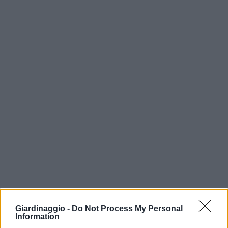
Giardinaggio -
Do Not Process My Personal
Information