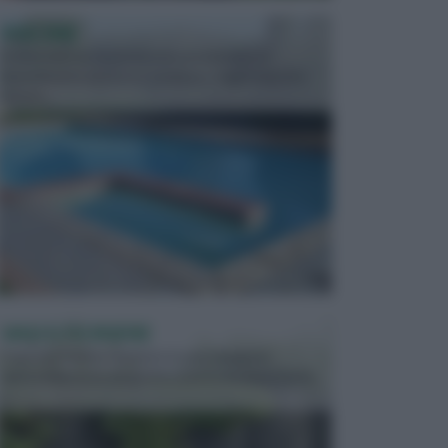
PISCINE
In precedenza, la piscina era considerata un
investimento piuttosto cospicuo. Oggi il mercato
presen...
VASI E FIORIERE
I vasi e le fioriere rientrano in una categoria
dell’arredamento da giardino piuttosto importante,
c...