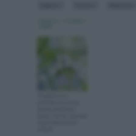
Esigenze
Fioritura
dimensione
Mughetto - Convallaria
majalis
Il mughetto è un
particolare tipo di fiore
pendulo dal profumo
intenso che non necessità
di particolari tecniche
colturali