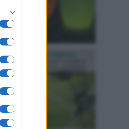
PROGETTAZIONE GIARDINI
Il giardino è uno spazio esterno che richiede una
particolare dedizione affinché sia organizzato in ...