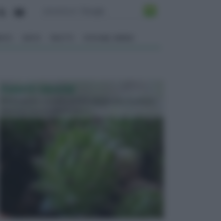
ENTO
ORTO
FRUTTI
VITA NEL VERDE
PIANTE GRASSE
Molto amate e a volte anche collezionate da alcune
persone, ecco le piante grass...