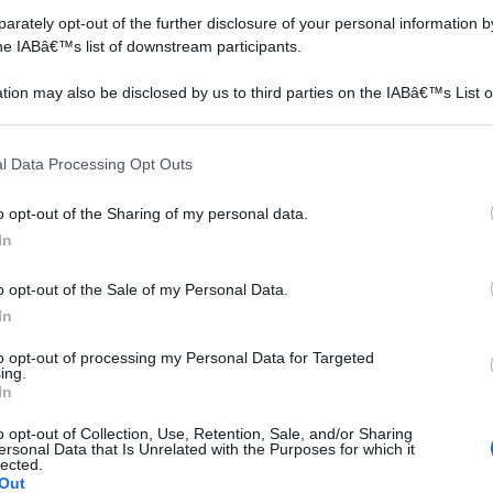
rately opt-out of the further disclosure of your personal information by
the IABâ€™s list of downstream participants.
tion may also be disclosed by us to third parties on the IABâ€™s List o
articipants that may further disclose it to other third parties.
bulbo pianta
bulbi fiori nomi
 that this website/app uses one or more Google services and may gath
l Data Processing Opt Outs
including but not limited to your visit or usage behaviour. You may click 
 to Google and its third-party tags to use your data for below specifi
o opt-out of the Sharing of my personal data.
ogle consent section.
In
o opt-out of the Sale of my Personal Data.
In
to opt-out of processing my Personal Data for Targeted
ing.
Il giacinto è una bulbosa
I bulbi sono difficilissimi da
In
originaria dell'Europa e
trovare nei normali negozi
e
dell'Asia e che gradisce
per fioristi, infatti,
o opt-out of Collection, Use, Retention, Sale, and/or Sharing
ersonal Data that Is Unrelated with the Purposes for which it
i
molto il clima temperato,
rarissimamente, presso i
lected.
questa pianta fior
distributori,
Out