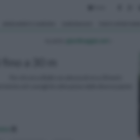
Forum
ARREDAMENTO GIARDINO
GIARDINAGGIO
PIANTE APPARTAM
tu sei in :
giardinaggio.net
»
 fino a 30 m
Per chi cerca Bulbi con altezza di circa 30 metri
istiche ed i consigli di coltivazione delle diverse piante
data