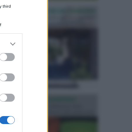
 third
PERGOLE E TETTOIE DA GIARDINO
Le pergole assieme alle tettoie rappresentano due
elementi molto importanti per arredare lo spazio e...
f
er and store
to grant or
ed purposes
ILLUMINAZIONE GIARDINO
L’illuminazione del giardino solitamente viene
progettata in fase di realizzazione dello spazio verd...