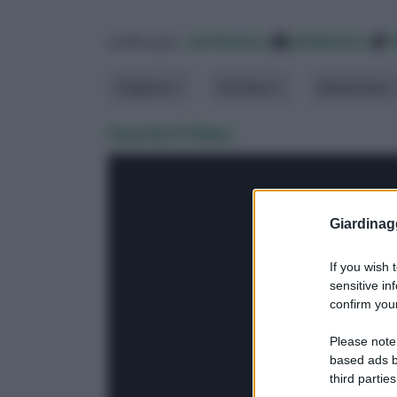
ordina per:
pertinenza
alfabetico
Esigenze
Fioritura
dimensione
Guarda il Video
Giardinag
If you wish 
sensitive in
confirm your
Please note
based ads b
third parties