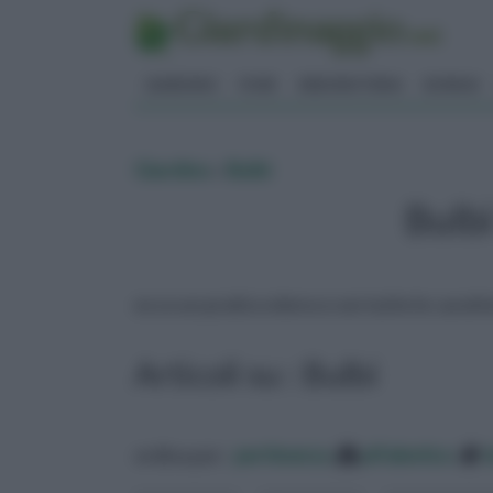
GIARDINO
FIORI
ERBORISTERIA
BONSAI
Giardino
»
Bulbi
Bulbi
ecco un pratico elenco con tutte le caratter
Articoli su : Bulbi
ordina per:
pertinenza
alfabetico