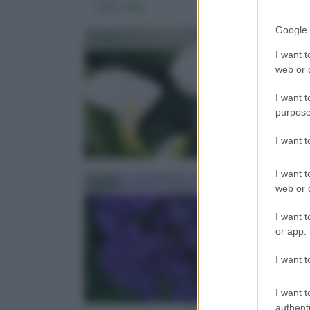
visita :
bulbi
visita :
bulbi fiori
Google 
Calla
Cicl
I want t
web or d
I want t
purpose
I want 
I want t
Aglio
Narc
web or d
I want t
or app.
I want t
I want t
authenti