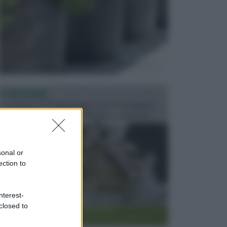
FONTANE
Le fontane dei luoghi pubblici sono dei complessi
monumentali disegnati e realizzati da illustri per...
sonal or
ection to
nterest-
closed to