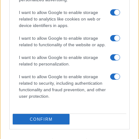
I want to allow Google to enable storage
related to analytics like cookies on web or
device identifiers in apps.
I want to allow Google to enable storage
related to functionality of the website or app.
I want to allow Google to enable storage
related to personalization.
I want to allow Google to enable storage
related to security, including authentication
functionality and fraud prevention, and other
user protection.
CONFIRM