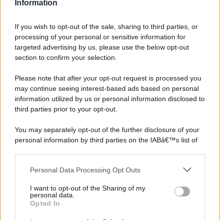
Information
If you wish to opt-out of the sale, sharing to third parties, or
processing of your personal or sensitive information for
targeted advertising by us, please use the below opt-out
section to confirm your selection.
Please note that after your opt-out request is processed you
may continue seeing interest-based ads based on personal
information utilized by us or personal information disclosed to
third parties prior to your opt-out.
You may separately opt-out of the further disclosure of your
personal information by third parties on the IABâ€™s list of
downstream participants.
Personal Data Processing Opt Outs
This information may also be disclosed by us to third parties
on the IABâ€™s List of Downstream Participants that may
I want to opt-out of the Sharing of my
further disclose it to other third parties.
personal data.
Opted In
Please note that this website/app uses one or more Google
services and may gather and store information including but