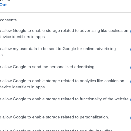
Out
che
La vite del Canada è una
Il kiwi (Actinidia chinensis)
pianta rampicante
è una pianta rampicante
consents
appartenente alla famiglia
caducifoglia, originaria
o allow Google to enable storage related to advertising like cookies on
delle Vitaceae. Non
della Cina, che raggiunge
evice identifiers in apps.
e
produce uva adatta alla
gli 8-10 metri d'altezza. Le
vinificazione e viene
foglie sono rotonde ed i
o allow my user data to be sent to Google for online advertising
, ma
adoperata per decorare gli
fiori, a 5-6 petali, sono di
s.
ambienti esterni o per
colore bianc...
creare pergole...
to allow Google to send me personalized advertising.
 piante vere
n a: 19,9€
o allow Google to enable storage related to analytics like cookies on
evice identifiers in apps.
o allow Google to enable storage related to functionality of the website
o allow Google to enable storage related to personalization.
mercializzati sotto forma di capsule e compresse.
della pianta titolato al 25% di acido gimnemico. La
o allow Google to enable storage related to security, including