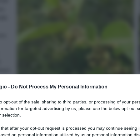
uali
no
elle
una
o
ttori
ccare
gio -
Do Not Process My Personal Information
tato
one
to opt-out of the sale, sharing to third parties, or processing of your per
 sostanze presenti in questa pianta sono polifenoli e
formation for targeted advertising by us, please use the below opt-out s
tanze, comunque, il principio attivo è costituito proprio
 selection.
il meccanismo che abbiamo appena indicato. La medicina
 that after your opt-out request is processed you may continue seeing i
r curare le malattie degli occhi provocate
ased on personal information utilized by us or personal information dis