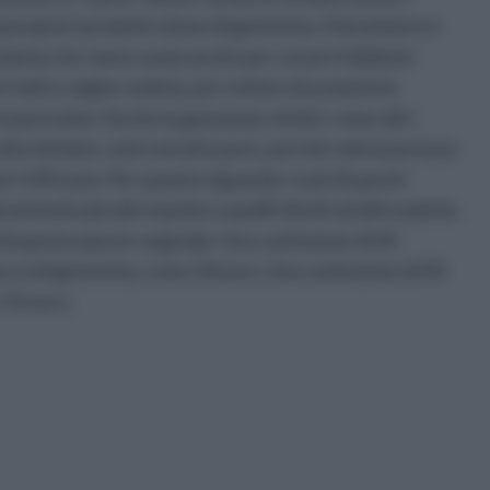
 proprio i prodotti a base di gymnema. Il fenomeno è
ianta che viene usata anche per curare il diabete
e fatti a ragion veduta, per evitare di acquistare
i pericolosi. Anche la gymnema, infatti, come altri
atto titolato, cioè estratto puro, perché solo la purezza
e l’efficacia. Per quanto riguarda i costi di questi
emente più alti rispetto a quelli riferiti ad altre piante,
 di questa specie vegetale. Una confezione di 60
ecco di gymnema, costa 10 euro. Una confezione di 90
 15 euro.