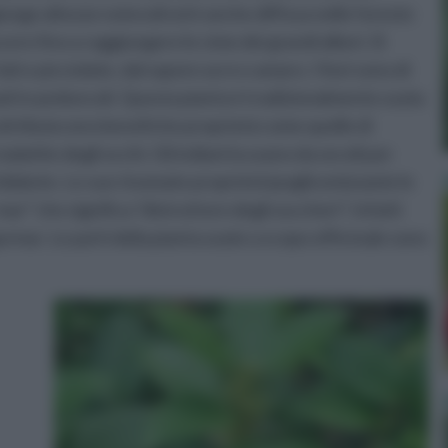
unge altezze notevoli ed è anche diffusa nelle foreste
scere fino a raggiungere le cime dei grandi alberi. Si
ti e picciolate, dal sapore acre e amaro. I fiori sono di
ti in peduncoli. Questa pianta è tradizionalmente usata
attribuiscono benefiche proprietà come quelle di
alattie degli occhi. Gli indiani la usano da secoli per
 diabete. Le sue rinomate proprietà ipoglicemizzanie le
ar” che significa “distruttore degli zuccheri”. Infatti
rmar. Le parti della pianta usate a scopo officinale sono