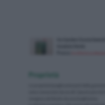
Go Garden Cicoria Semi d
Insalata Verde
Prezzo:
in offerta su Amazo
Proprietà
Le proprietà ipoglicemizzanti della
gymne
sono conosciute da secoli. Questo perché 
vengono attribuite da una lunghissima