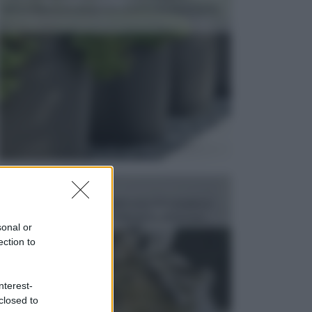
dell’arredamento da giardino piuttosto importante,
c...
FONTANE
Le fontane dei luoghi pubblici sono dei complessi
monumentali disegnati e realizzati da illustri per...
sonal or
ection to
nterest-
closed to