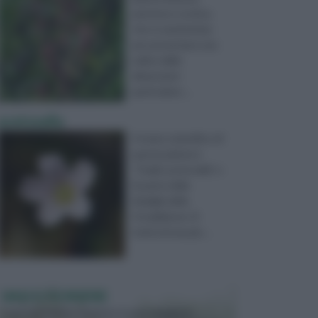
perenne e rustica,
che si caratterizza
per presentare una
radice dalle
dimensioni
particolarm ...
acetosella
Il nome scientifico di
questa pianta è
“Oxalis acetosella” e
fa parte della
famiglia delle
Ossalidacee. Si
tratta di una pia ...
VASI E FIORIERE
I vasi e le fioriere rientrano in una categoria