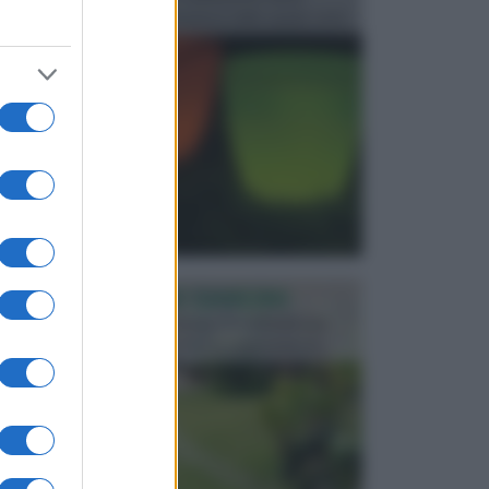
progettata in fase di realizzazione dello spazio verd...
PROGETTAZIONE GIARDINI
Il giardino è uno spazio esterno che richiede una
particolare dedizione affinché sia organizzato in ...