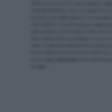
Gimnema ( senza la Y). Questa pianta raggi
tropicali dell’Africa, dove è in grado di cre
presenta con foglie opposte su entrambi i la
colore giallo a forma di campana raggruppa
dalla medicina cinese e Ayurvedica che le 
ridurre gli zuccheri nel sangue e curare le m
ridurre la glicemia nelle persone malate di
hanno valso in passato il nome Hindi “Gur-m
ancora oggi la
gymnema
viene chiamata gu
le foglie.