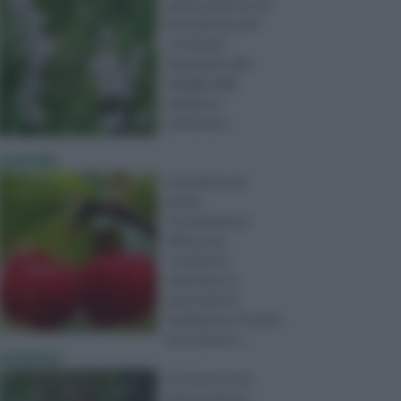
pianta erbacea con
fusti alti circa 30
centimetri.
Appartiene alla
famiglia delle
Labiatae o
Lamiaceae, ...
acerola
L’acerola è una
pianta
estremamente
diffusa nel
continente
americano, in
particolare in
Sudamerica. Si tratta
di un arbusto ...
acetosa
L’acetosa è una
pianta erbacea,