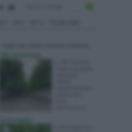
ENTO
ORTO
FRUTTI
VITA NEL VERDE
Pagine più visitate di questa settimana
Tilia tomentosa
La Tilia Tomentosa,
o Tiglio, è una pianta
ornamentale
utilizzata
frequentemente per
adornare viali e
parchi.
Appartenente al ...
Santoreggia
La santoreggia è una