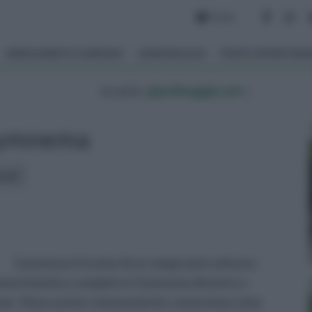
Forum
ARREDAMENTO GIARDINO
GIARDINAGGIO
PIANTE APPARTAM
tu sei in :
giardinaggio.net
»
ymnema
icoli:
Gymnema è il nome di un rampicante arboreo
uo nome botanico completo è Gymnema silvestre e
daceae. Viene anche comunemente conosciuta come