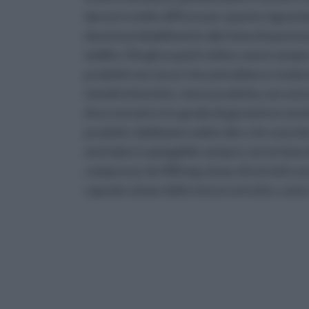
davvero molto diffuso per quanto riguarda
dovuto probabilmente alla fama di questa p
mellito. Ma gli acquisti online vanno sempr
prodotti non sicuri che potrebbero rivelars
rimedi erboristici, viene prodotta con estr
di un estratto è in grado di garantirne anch
prodotti, dobbiamo subito dire che sono liev
ma il dato è spiegabile sempre con la fama
compresse da 400 mg a base di estratto s
capsule a base dello stesso estratto, costa