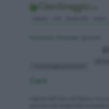
GIARDINO
FIORI
ERBORISTERIA
BONSAI
Erboristeria
»
fitoterapia
» gymnema
g
altri art
In questa pagina parleremo di :
Cos’è
originario dell’India e del Pakistan. Il s
appartiene alla famiglia delle Asclepia