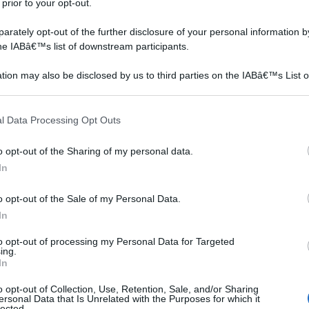
ataratta, per i disturbi cardiaci e per le emorroidi. Gli
 prior to your opt-out.
no i benefici per quanto riguarda l’azione
rately opt-out of the further disclosure of your personal information by
, però, non si rivela utile solo per il diabete, ma anche
the IABâ€™s list of downstream participants.
correlate a un eccesso di zuccheri nel sangue, come
tion may also be disclosed by us to third parties on the IABâ€™s List o
 ipertensione e conseguenti disturbi cardiovascolari.
articipants that may further disclose it to other third parties.
 coadiuvante nelle diete ipocaloriche o finalizzate al
 that this website/app uses one or more Google services and may gath
l Data Processing Opt Outs
including but not limited to your visit or usage behaviour. You may click 
 to Google and its third-party tags to use your data for below specifi
o opt-out of the Sharing of my personal data.
ogle consent section.
In
Vite del canada
Kiwi coltivazione
o opt-out of the Sale of my Personal Data.
In
to opt-out of processing my Personal Data for Targeted
ing.
In
o opt-out of Collection, Use, Retention, Sale, and/or Sharing
ersonal Data that Is Unrelated with the Purposes for which it
lected.