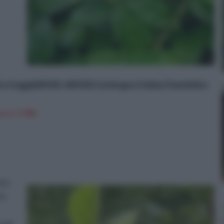
i ortaggi&#160;-&#160;Catalogna Italian Dandelion
n a: 7,99€
ma
le