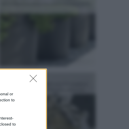
dell’arredamento da giardino piuttosto importante,
c...
FONTANE
Le fontane dei luoghi pubblici sono dei complessi
monumentali disegnati e realizzati da illustri per...
sonal or
ection to
nterest-
closed to