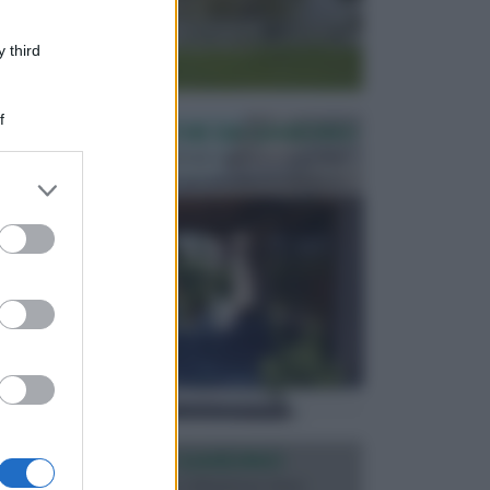
 third
f
PERGOLE E TETTOIE DA GIARDINO
Le pergole assieme alle tettoie rappresentano due
elementi molto importanti per arredare lo spazio e...
er and store
to grant or
ed purposes
ILLUMINAZIONE GIARDINO
L’illuminazione del giardino solitamente viene