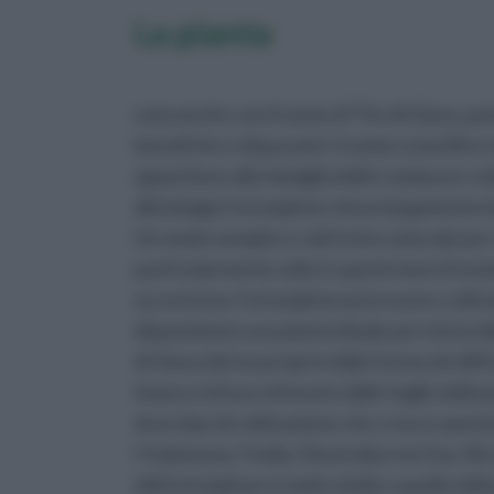
La pianta
nota anche con il nome di The di Giava, par
benefiche e depuranti. Il nome scientific
appartiene alla famiglia delle Lamiacee o d
dietologia l’ortosiphon viene largamente im
Un modo semplice e del tutto naturale per
particolarmente utile in questi mesi d’esta
accortezza, l’ortosiphon può essere coltiv
disposizione una pianta ideale per infusi da
di Giava deriva proprio dalla forma oiù dif
tisana o infuso ottenuto dalle foglie della
di un tipo di coltivazione che cresce spon
l’Indonesia, l’India, l’Australia e la Cina.
dell’ortosiphon è molto simile a quello dell