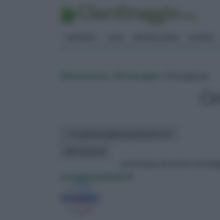
GIARDINO
FIORI
ERBORISTERIA
BONSAI
Erboristeria
»
fitoterapia
» Ortosiphon
Or
In questa pagina parleremo di :
altri articoli:
partecipa al nostro sonda
ortaggi preferisci?