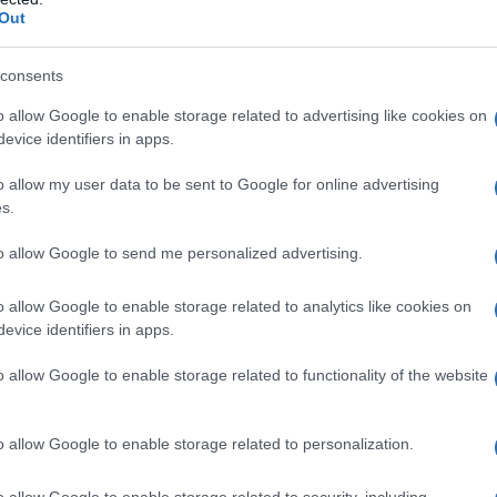
Out
re
o sul
consents
o allow Google to enable storage related to advertising like cookies on
evice identifiers in apps.
o allow my user data to be sent to Google for online advertising
 casi
s.
e, disturbi del fegato e dei reni. Tra gli effetti positivi
to allow Google to send me personalized advertising.
colesterolomizzanti, mentre si sconsiglia il consumo in
. L'ortosiphon non presenta nessun altro effetto
o allow Google to enable storage related to analytics like cookies on
evice identifiers in apps.
tranquillità, sempre senza eccedere: rispettare dunque
occe e non superare l'assunzione di un the al giorno, per
o allow Google to enable storage related to functionality of the website
o allow Google to enable storage related to personalization.
Sorbo
Timo
o allow Google to enable storage related to security, including