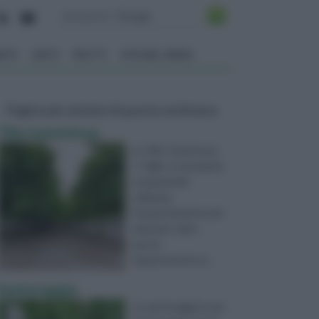
ENTO
ORTO
FRUTTI
VITA NEL VERDE
Pagine più visitate di questa settimana
Tilia tomentosa
La Tilia Tomentosa,
o Tiglio, è una pianta
ornamentale
utilizzata
frequentemente per
adornare viali e
parchi.
Appartenente al ...
Santoreggia
La santoreggia è una