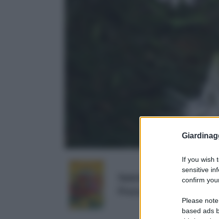
Giardinag
If you wish 
sensitive in
Semi di ESCOLZIA O PAPA
confirm your
Prezzo:
in offerta su Amazo
Please note
based ads b