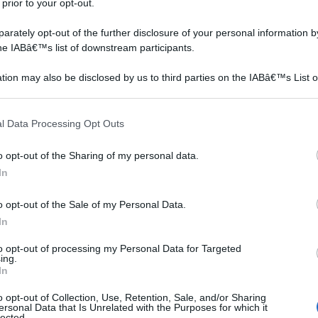
 prior to your opt-out.
rately opt-out of the further disclosure of your personal information by
the IABâ€™s list of downstream participants.
tion may also be disclosed by us to third parties on the IABâ€™s List o
one
articipants that may further disclose it to other third parties.
e più
 that this website/app uses one or more Google services and may gath
l Data Processing Opt Outs
including but not limited to your visit or usage behaviour. You may click 
 to Google and its third-party tags to use your data for below specifi
o opt-out of the Sharing of my personal data.
ogle consent section.
In
o opt-out of the Sale of my Personal Data.
r
In
to opt-out of processing my Personal Data for Targeted
ing.
In
e che
 sia
o opt-out of Collection, Use, Retention, Sale, and/or Sharing
ersonal Data that Is Unrelated with the Purposes for which it
to,
lected.