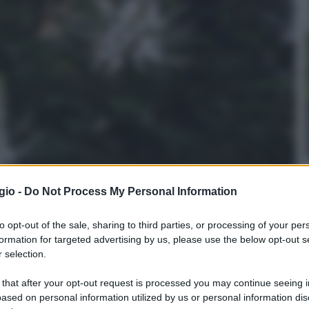
gio -
Do Not Process My Personal Information
to opt-out of the sale, sharing to third parties, or processing of your per
formation for targeted advertising by us, please use the below opt-out s
VERO in mix - h cm 35
 selection.
n a: 8,88€
 that after your opt-out request is processed you may continue seeing i
ased on personal information utilized by us or personal information dis