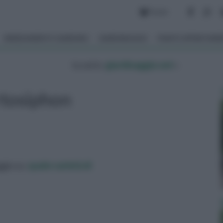
Forum
ARREDAMENTO GIARDINO
GIARDINAGGIO
PIANTE APPARTAM
tu sei in :
giardinaggio.net
»
tosiphon
ggio su:
quale varietà di