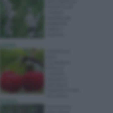
pianta erbacea con
fusti alti circa 30
centimetri.
Appartiene alla
famiglia delle
Labiatae o
Lamiaceae, ...
acerola
L’acerola è una
pianta
estremamente
diffusa nel
continente
americano, in
particolare in
Sudamerica. Si tratta
di un arbusto ...
acetosa
L’acetosa è una
pianta erbacea,