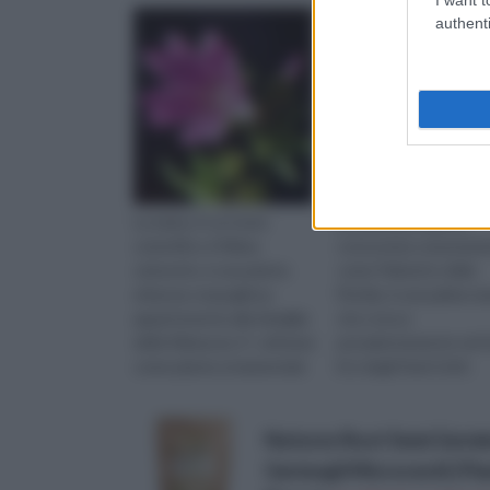
authenti
La malva, il cui nome
La Serenoa repens,
scientifico è Malva
conosciuta comunem
sylvestris, è una pianta
come Palmetto della
erbacea cespugliosa
Florida, è una palma n
appartenente alla famiglia
che cresce
delle Malvacee. E’ coltivata
prevalentemente nel 
come pianta ornamentale
Est degli Stati Uniti.
e per le sue straordinarie
Appartiene alla famigli
propri...
delle Palmaceae e
Natures Root Semi Germi
raggiunge a...
Germogli Microverdi | Pi