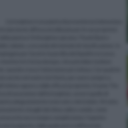
L’ortosiphon è una pianta di provenienza indonesiana
ticolarmente diffusa ed utilizzata per le sue proprietà
o della pianta è Orthosiphon spicatus Thunb Back e
elle Labiate, a seconda del metodo di classificazione. In
piegata per favorire la perdita dei liquidi in eccesso.
 rimettersi in forma dunque, che potrebbe risultare
te, quando cresce l’attenzione per la linea. Con qualche
ato anche nel nostro territorio, per avere sempre a
ll’ottimo sapore e dalle efficaci proprietà. Il nome The
fusa di assunzione dell'ortosiphon, ovvero quello di
 pianta adeguatamente essiccate e sbriciolate. Si tratta
taneamente a luoghi dal clima caldo e umido, come
 Riconoscerla non è sempre semplicissimo: l’aspetto
a menta piperita, dalla quale però si differenzia