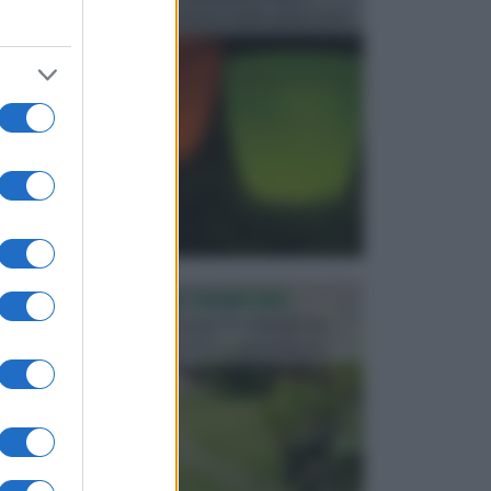
progettata in fase di realizzazione dello spazio verd...
PROGETTAZIONE GIARDINI
Il giardino è uno spazio esterno che richiede una
particolare dedizione affinché sia organizzato in ...