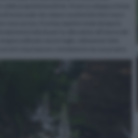
e delle proprietà benefiche. Il fusto si sviluppa a forma
di forma ovale che celano i caratteristici fiori rossi e
ore rosso acceso. Il curioso aspetto rende dunque la
icolarmente indicata per la collocazione all’interno del
 vengono utilizzate sono le foglie, solitamente fatte
re pronti o da preparare comodamente da casa propria.