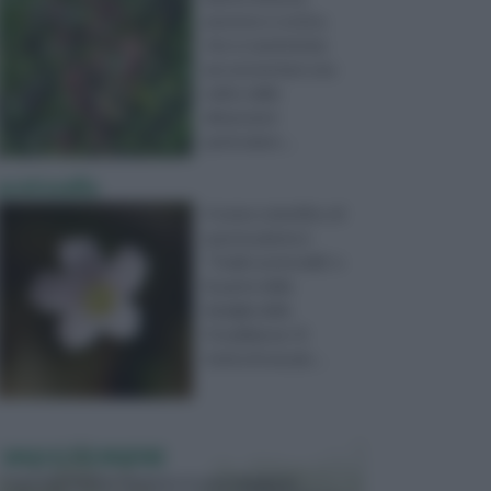
perenne e rustica,
che si caratterizza
per presentare una
radice dalle
dimensioni
particolarm ...
acetosella
Il nome scientifico di
questa pianta è
“Oxalis acetosella” e
fa parte della
famiglia delle
Ossalidacee. Si
tratta di una pia ...
VASI E FIORIERE
I vasi e le fioriere rientrano in una categoria