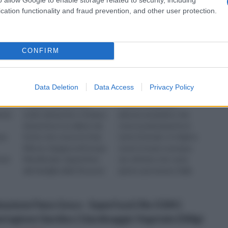
cation functionality and fraud prevention, and other user protection.
CONFIRM
Data Deletion
Data Access
Privacy Policy
Il sorbo, detto anche
Il timo è un piccolo
ente
sorbo domestico o Sorbus
arbusto aromatico che
domestica è un albero da
cresce praticamente in
ana
frutto che cresce in Asia
tutto il mondo. In Italia lo
Minore, Spagna ed Europa
si può trovare ovunque,
Sud
Meridionale. Appartiene
sia coltivato che come
alla famiglia delle Rosacee
pianta spontanea. Dalla
a
ed in Italia cresce su t...
pianura e fino ad altitudini
di 80...
nazione Fieno Greco - Superfood | No OGM |
antagione Giardino | Giardinaggio Vegetale (500g)