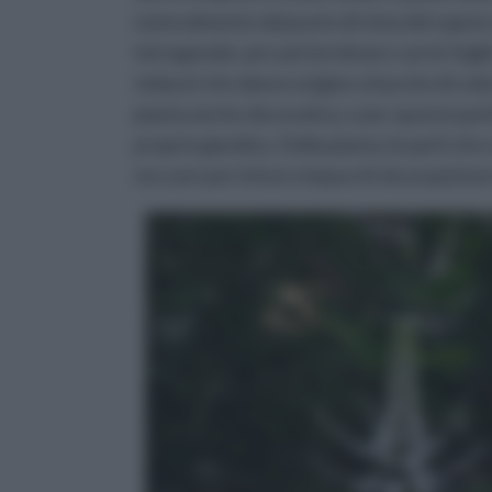
notevolmente dal punto di vista del sapore 
tetragonale, per poi terminare con le foglie 
violacei che danno origine a bacche di col
pianta anche decorativa, e per questo part
proprio giardino. Della pianta, le parti che
seccare per infusi o impacchi da acquista