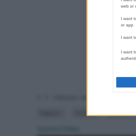
web or d
I want t
or app.
I want t
I want t
authenti
1
2
ordina per:
pertinenza
alfabet
Esigenze
Fioritura
dimensione
Guarda il Video