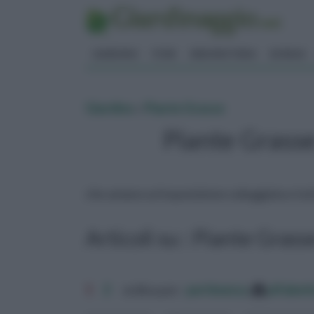
GIARDINO
FIORI
ERBORISTERIA
BONSAI
Giardino
»
Piante Grasse
Piante Grasse
che amano un'esposizione soleggiata e tutt
Articoli su : Piante Grass
1
2
ordina per:
pertinenza
alfabet