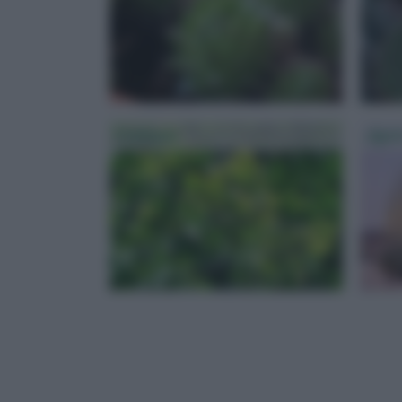
Crassula
Agav