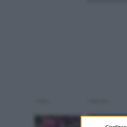
sue forme curiose
Sedum
Euphorbia