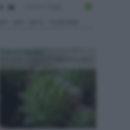
ENTO
ORTO
FRUTTI
VITA NEL VERDE
PIANTE GRASSE
Molto amate e a volte anche collezionate da alcune
persone, ecco le piante grass...