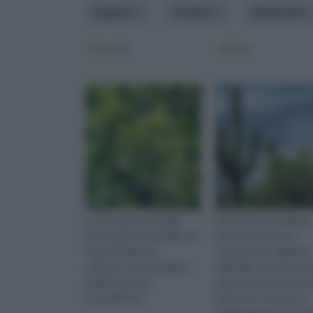
Esigenze
Fioritura
dimensione
Crassula
Cactus
La crassula è una delle
Anche se è una pianta
piante grasse più belle ed
grassa esotica non
è anche facile da
certamente originaria
coltivare...basta seguire
dell'Italia, il cactus è u
qualche piccolo
pianta che suscita mol
accorgimento
interesse e fascino in
moltissime persone pe