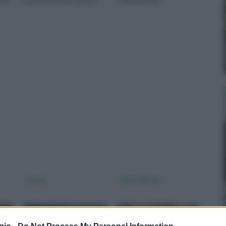
per queste specie
Cereo
Mammillaria