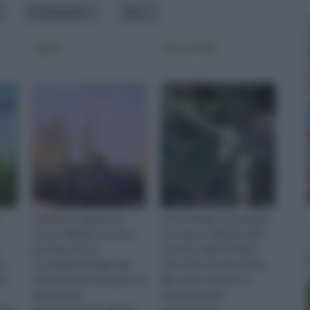
Portamento
altro
Agavi
Fico d'India
Coltivare le agavi può
Il fico d'india è una pianta
essere difficile se non si
che viene coltivata nelle
prestano alcuni
zone più calde d'Italia e
na
accorgimenti legati alle
che si può trovare anche
to
temperature invernali e ad
allo stato selvatico in
altri aspetti
molte zone del
r le
particolarmente delicati
mediterraneo