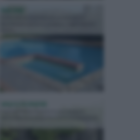
PISCINE
In precedenza, la piscina era considerata un
investimento piuttosto cospicuo. Oggi il mercato
presen...
VASI E FIORIERE
I vasi e le fioriere rientrano in una categoria
dell’arredamento da giardino piuttosto importante,
c...