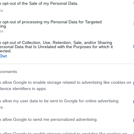
o opt-out of the Sale of my Personal Data.
Lithops
Ariocarpus
In
to opt-out of processing my Personal Data for Targeted
ing.
In
o opt-out of Collection, Use, Retention, Sale, and/or Sharing
ersonal Data that Is Unrelated with the Purposes for which it
lected.
Out
consents
o allow Google to enable storage related to advertising like cookies on
Il genere Lithops
L’Ariocarpus è una
evice identifiers in apps.
alla
appartiene alla famiglia
succulenta che ha bisogno
e.
delle Aizoaceae e proviene
di cure specifiche. Le
o allow my user data to be sent to Google for online advertising
ta si
da alcune zone dell'Africa,
annaffiature devono
s.
do
essere ben dosate, il
terreno drenato, il vaso
to allow Google to send me personalized advertising.
delle giuste dimensioni, e
se si decide di propagarla
o allow Google to enable storage related to analytics like cookies on