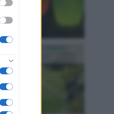
PROGETTAZIONE GIARDINI
Il giardino è uno spazio esterno che richiede una
particolare dedizione affinché sia organizzato in ...