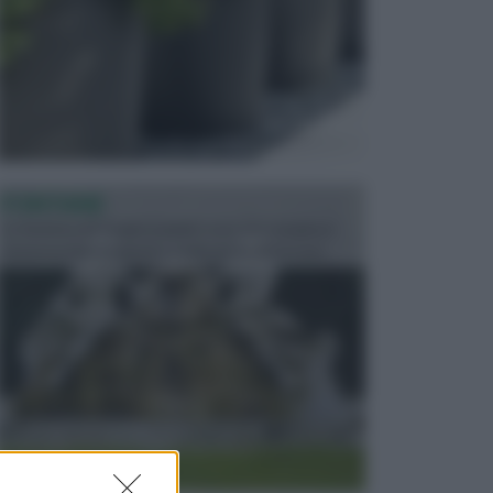
FONTANE
Le fontane dei luoghi pubblici sono dei complessi
monumentali disegnati e realizzati da illustri per...