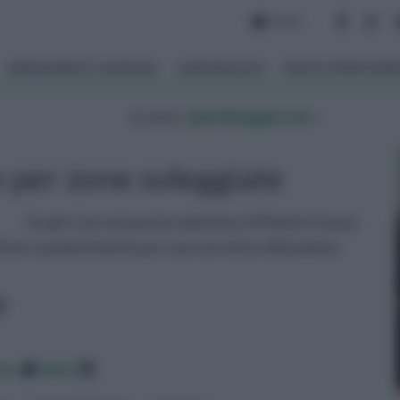
Forum
ARREDAMENTO GIARDINO
GIARDINAGGIO
PIANTE APPARTAM
tu sei in :
giardinaggio.net
»
 per zone soleggiate
Scopri con noi questa selezione di Piante Grasse
e le caratteristiche per una corretta coltivazione
e
ico
data