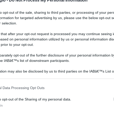
gio -
Do Not Process My Personal Information
to opt-out of the sale, sharing to third parties, or processing of your per
formation for targeted advertising by us, please use the below opt-out s
 selection.
 that after your opt-out request is processed you may continue seeing i
ased on personal information utilized by us or personal information dis
ia si
Il Cereo pianta grassa di
La mammillaria è genere di
 prior to your opt-out.
facile coltivazione eccone
piante grasse composto
le caratteristiche
da più di 300 varietà,
rately opt-out of the further disclosure of your personal information by
apprezzata per le
the IABâ€™s list of downstream participants.
abbondanti fioriture
la
scopriamo come coltivarla.
tion may also be disclosed by us to third parties on the IABâ€™s List o
asse
articipants that may further disclose it to other third parties.
 dei
tus, Kit Regalo con Semi, Tutto l'Essenziale per
 that this website/app uses one or more Google services and may gath
l Data Processing Opt Outs
including but not limited to your visit or usage behaviour. You may click 
riet&#224; irsute, Piene di personalit&#224;
Prezzo:
 to Google and its third-party tags to use your data for below specifi
o opt-out of the Sharing of my personal data.
84€
ogle consent section.
In