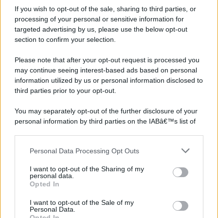
If you wish to opt-out of the sale, sharing to third parties, or
processing of your personal or sensitive information for
targeted advertising by us, please use the below opt-out
section to confirm your selection.
Please note that after your opt-out request is processed you
may continue seeing interest-based ads based on personal
information utilized by us or personal information disclosed to
third parties prior to your opt-out.
You may separately opt-out of the further disclosure of your
personal information by third parties on the IABâ€™s list of
downstream participants.
Personal Data Processing Opt Outs
This information may also be disclosed by us to third parties
on the IABâ€™s List of Downstream Participants that may
I want to opt-out of the Sharing of my
further disclose it to other third parties.
personal data.
Opted In
Please note that this website/app uses one or more Google
services and may gather and store information including but
I want to opt-out of the Sale of my
Personal Data.
not limited to your visit or usage behaviour. You may click to
Opted In