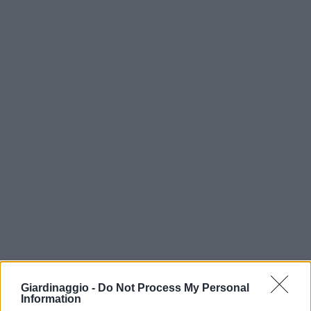
Giardinaggio -
Do Not Process My Personal
Information