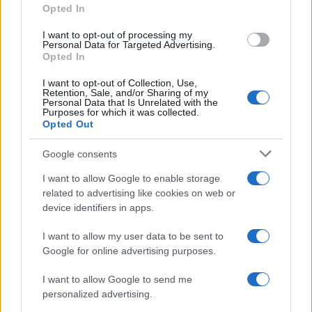
Opted In
grant or deny consent to Google and its third-party tags to
use your data for below specified purposes in below Google
I want to opt-out of processing my
consent section.
Personal Data for Targeted Advertising.
Opted In
I want to opt-out of Collection, Use,
Retention, Sale, and/or Sharing of my
Personal Data that Is Unrelated with the
Purposes for which it was collected.
Opted Out
©2026 - giardinaggio.net - p.iva 03338800984
Collabora con Giardinaggio.net
Pubblicità
Google consents
I want to allow Google to enable storage
related to advertising like cookies on web or
device identifiers in apps.
I want to allow my user data to be sent to
Google for online advertising purposes.
I want to allow Google to send me
personalized advertising.