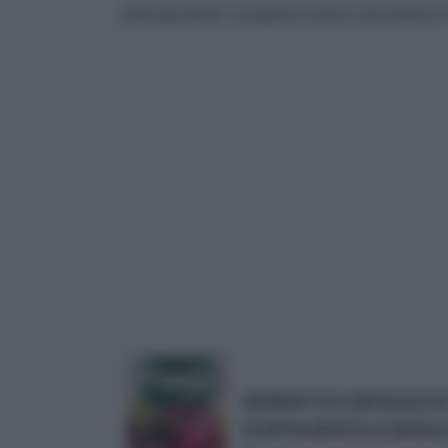
principi attivi. La pianta si può consumare f
SEMENTI DI ORTAGGI D
DOPPIA BUSTA (CAVOL