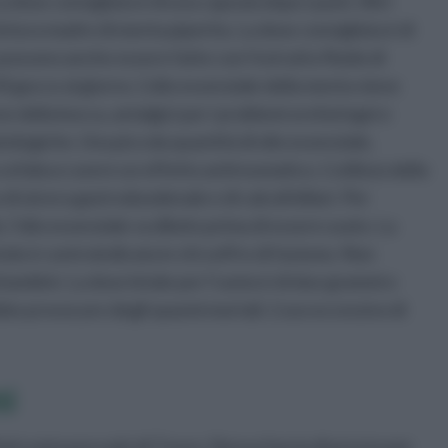
dose consigliata è di una capsula dopo i pasti. Altri
ntura madre di menta piperita. La dose consigliata è di
possono anche essere fatte con l’estratto fluido di
 43 gocce al giorno. L’olio essenziale della menta viene
e della bocca, antalgici per i problemi orofaringei e
tologiche. Una piccola quantità di olio essenziale,
cefalea e avere un effetto antireumatico. L’utilizzo della
i ulcera gastroduodenale e di calcoli biliari. Per
, l’olio essenziale va diluito prima di essere usato. La
olo è controindicata in chi soffre di favismo. Non
i bambini. La dose letale per l’uomo è di due grammi e
be provocare degli spasmi mortali. L’uso eccessivo di
ti
ml costa poco più di 7 euro. Stessa fascia di prezzo per