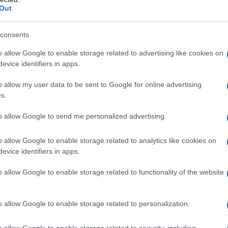
Out
Fontane giardino
Piante antizanzare
consents
o allow Google to enable storage related to advertising like cookies on
evice identifiers in apps.
o allow my user data to be sent to Google for online advertising
s.
to allow Google to send me personalized advertising.
o allow Google to enable storage related to analytics like cookies on
Le fontane da giardino
Il giardino presenta una
evice identifiers in apps.
hé
permettono di arredare
vegetazione piuttosto
uno spazio verde con
diversificata. Per creare
o allow Google to enable storage related to functionality of the website
iche
garbo e gusto. La fontana
uno spazio gradevole alla
 a
è senz’altro un elemento
vista, che renda l’ambiente
molto ricercato perché
esterno ancora più
o allow Google to enable storage related to personalization.
realizza uno spazio
confortevole, è necessario
senz’altro unico nel suo
prendere le giuste
o allow Google to enable storage related to security, including