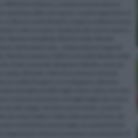
o a 1800 metri di altezza. La menta annovera diverse
one spontanea delle varie specie. La pianta appartiene al
e. Le diverse varietà di menta vengono suddivise in base
timetri e oltre un metro. Quelle più alte sono le mente a
età: Mentha rotundifolia, Mentha viridis, Mentha
 basse, dette mente nane , comprendono le seguenti
, Mentha acquatica. Dall’incrocio della Mentha viridis
o che è il più conosciuto del genere Mentha, ovvero la
 campo officinale. A dire il vero tutte le varietà di
 se cambia il luogo in cui si sviluppano, l’altezza e
dano la lunghezza delle foglie e il loro colore che varia
enere, la menta si presenta con foglie larghe, più o meno
sa, raccolti a spiga, che fioriscono in estate. La menta
 sole che a mezz’ombra. L’odore della menta è forte, dal
sate in erboristeria sono le foglie e le sommità fiorite
tura (agosto) per ottenere la massima concentrazione di