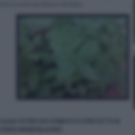
resca o essiccata all’aria e all’ombra.
I QUALITA' PER USO HOBBYSTICO PROTETTE IN
O RAPA WENER BLAUWE)