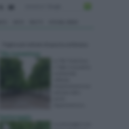
ENTO
ORTO
FRUTTI
VITA NEL VERDE
Pagine più visitate di questa settimana
Tilia tomentosa
La Tilia Tomentosa,
o Tiglio, è una pianta
ornamentale
utilizzata
frequentemente per
adornare viali e
parchi.
Appartenente al ...
Santoreggia
La santoreggia è una