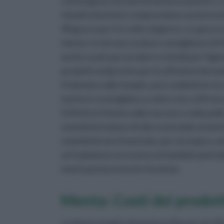
contengono estratti di menta in polvere. La 
rimedi erboristici comprendono anche la ti
40 gocce per tre volte al giorno. Le gocce 
menta. In tal caso, la dose consigliata è di
anche usato per produrre rimedi per l’igien
prodotti antiprurito per le affezioni derma
frizionata sulle tempie, può combattere la 
menta è sconsigliato a coloro che soffrono d
l’effetto irritante sulle mucose e sulla pelle
somministrazione di olio essenziale al ment
somministrare il mentolo, per via topica, a
un’inalazione eccessiva nei bambini potreb
menta può provocare insonnia.
Menta: Costi dei prodot
La tintura madre di menta in flacone da 50 