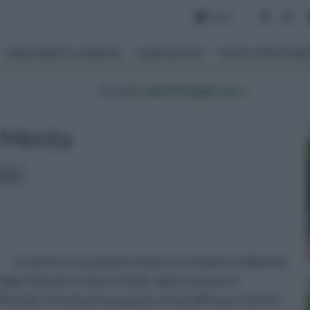
Forum
ARREDAMENTO GIARDINO
GIARDINAGGIO
PIANTE APPARTAM
tu sei in :
giardinaggio.net
»
Menta
icoli:
La menta è una pianta erbacea aromatica originaria
 Egizi, Romani e Cinesi, infatti, apprezzavano e
inali. Si tratta di una pianta ormai diffusa in tutto il