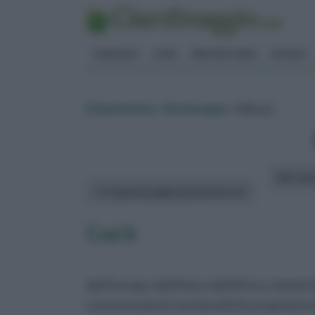
GIARDINO
FIORI
ERBORISTERIA
BONSAI
Erboristeria
»
fitoterapia
» Menta
altri art
In questa pagina parleremo di :
Cos’è
dell’Europa, dell’Asia e dell’Africa. Antichi
conoscevano le sue benefiche proprietà offic