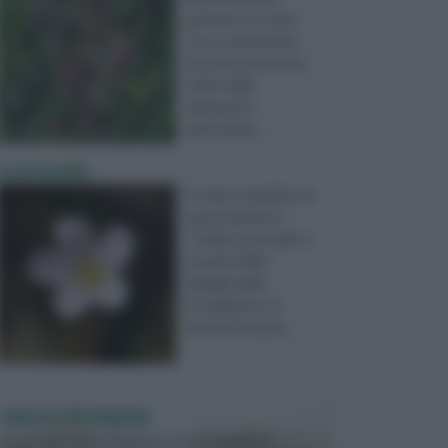
perenne e rustica,
che si caratterizza
per presentare una
radice dalle
dimensioni
particolarm ...
acetosella
Il nome scientifico di
questa pianta è
“Oxalis acetosella” e
fa parte della
famiglia delle
Ossalidacee. Si
tratta di una pia ...
VASI E FIORIERE
I vasi e le fioriere rientrano in una categoria