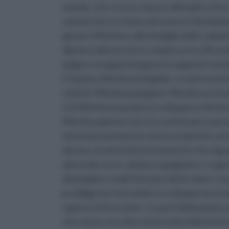
mondo, che cresce a basse altitudini e fin
varietà che si creano attraverso l’ibridazi
genere Mentha e alla famiglia delle Labiat
alla loro altezza che è compresa tra 30 cen
spiga a cui appartengono le seguenti vari
Crispata, Mentha lonfigolia. Le mente più
varietà: Mentha pulegium, Mentha arvensis
e la Mentha acquatica si sviluppa un ibrid
Mentha piperita che è la varietà più usata in
menta presentano le stesse proprietà, anche
alcune caratteristiche botaniche che riguar
dal verde scuro, al bianco grigiastro. In g
dentellate e molti fiori piccoli di colore ro
predilige terreni umidi e si sviluppa sia al
sapore rinfrescante. Le parti della pianta u
che vanno raccolte nel periodo della fiori