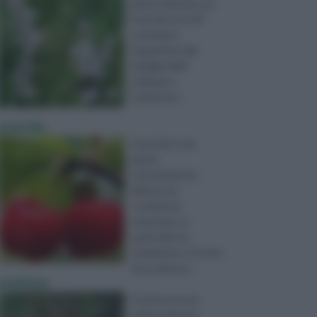
pianta erbacea con
fusti alti circa 30
centimetri.
Appartiene alla
famiglia delle
Labiatae o
Lamiaceae, ...
acerola
L’acerola è una
pianta
estremamente
diffusa nel
continente
americano, in
particolare in
Sudamerica. Si tratta
di un arbusto ...
acetosa
L’acetosa è una
pianta erbacea,