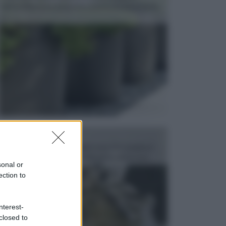
dell’arredamento da giardino piuttosto importante,
c...
FONTANE
Le fontane dei luoghi pubblici sono dei complessi
monumentali disegnati e realizzati da illustri per...
sonal or
ection to
nterest-
closed to