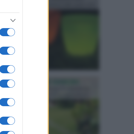
progettata in fase di realizzazione dello spazio verd...
PROGETTAZIONE GIARDINI
Il giardino è uno spazio esterno che richiede una
particolare dedizione affinché sia organizzato in ...