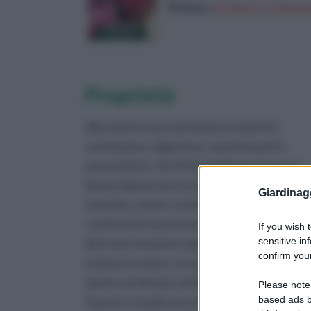
Prezzo:
in offerta su Amazo
Proprietà
Alla menta sono attribuite proprietà
carminative, digestive, espettoranti e
anestetiche. Gli effetti della pianta sono
dovuti alla presenza di un olio essenziale, il
Giardinag
mentolo, che le conferisce l’odore tipico. A
costituenti sono il mentone, tannini, un
If you wish 
sensitive in
derivato terpenico (puletone) , resine e
confirm your
sostanze amare. Le principali proprietà del
menta sembrano attribuibili al mentolo.
Please note
based ads b
Queste si esplicano principalmente a livell