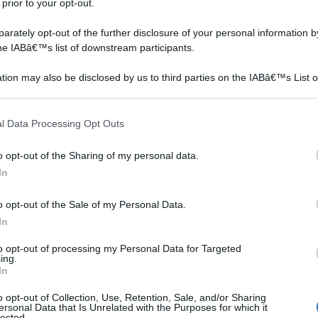
 prior to your opt-out.
ione
rately opt-out of the further disclosure of your personal information by
the IABâ€™s list of downstream participants.
gestivi. L’olio essenziale della menta piperita si è
 provocati dal colon irritabile ( colite) e alcuni studi
tion may also be disclosed by us to third parties on the IABâ€™s List o
dativa potrebbe essere usato anche per calmare gli
articipants that may further disclose it to other third parties.
nziale della menta avrebbe anche proprietà
 that this website/app uses one or more Google services and may gath
l Data Processing Opt Outs
mo della nausea. Interessanti anche le sue proprietà
including but not limited to your visit or usage behaviour. You may click 
 to Google and its third-party tags to use your data for below specifi
 rendono utile in caso di infiammazioni delle vie aeree
o opt-out of the Sharing of my personal data.
ogle consent section.
cchi chiusi, per via dell’effetto irritante sulla
In
entolo si esplicano soprattutto a livello locale.
o opt-out of the Sale of my Personal Data.
 pelle e sulle mucose, danno un senso di freddo
In
a che l’essenza della menta blocchi il flusso dei canali di
olorose. Altri effetti sono anche quelli antimicotici.
to opt-out of processing my Personal Data for Targeted
ing.
problemi digestivi e dermatologici, la menta viene però
In
 la sua essenza viene combinata con altri oli essenziali (
o opt-out of Collection, Use, Retention, Sale, and/or Sharing
isti esperti).
ersonal Data that Is Unrelated with the Purposes for which it
lected.