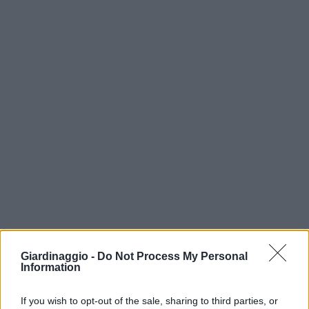
Giardinaggio -
Do Not Process My Personal
Information
If you wish to opt-out of the sale, sharing to third parties, or