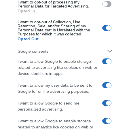
I want to opt-out of processing my
consent section.
Personal Data for Targeted Advertising.
Opted In
I want to opt-out of Collection, Use,
Retention, Sale, and/or Sharing of my
Personal Data that Is Unrelated with the
Purposes for which it was collected.
Opted Out
Google consents
I want to allow Google to enable storage
related to advertising like cookies on web or
device identifiers in apps.
I want to allow my user data to be sent to
Google for online advertising purposes.
I want to allow Google to send me
personalized advertising.
I want to allow Google to enable storage
related to analytics like cookies on web or