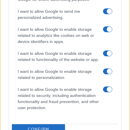
I want to allow Google to send me
personalized advertising.
I want to allow Google to enable storage
related to analytics like cookies on web or
device identifiers in apps.
I want to allow Google to enable storage
related to functionality of the website or app.
I want to allow Google to enable storage
related to personalization.
I want to allow Google to enable storage
related to security, including authentication
functionality and fraud prevention, and other
user protection.
CONFIRM