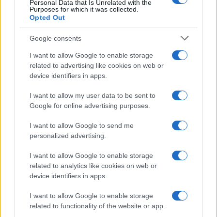
Personal Data that Is Unrelated with the
©2026 - giardinaggio.net - p.iva 03338800984
Purposes for which it was collected.
Collabora con Giardinaggio.net
Pubblicità
Opted Out
Google consents
I want to allow Google to enable storage
related to advertising like cookies on web or
device identifiers in apps.
I want to allow my user data to be sent to
Google for online advertising purposes.
I want to allow Google to send me
personalized advertising.
I want to allow Google to enable storage
related to analytics like cookies on web or
device identifiers in apps.
I want to allow Google to enable storage
related to functionality of the website or app.