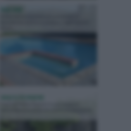
PISCINE
In precedenza, la piscina era considerata un
investimento piuttosto cospicuo. Oggi il mercato
presen...
VASI E FIORIERE
I vasi e le fioriere rientrano in una categoria
dell’arredamento da giardino piuttosto importante,
c...