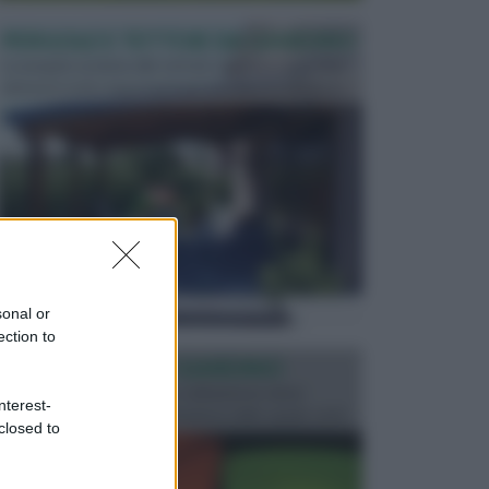
PERGOLE E TETTOIE DA GIARDINO
Le pergole assieme alle tettoie rappresentano due
elementi molto importanti per arredare lo spazio e...
sonal or
ection to
ILLUMINAZIONE GIARDINO
L’illuminazione del giardino solitamente viene
nterest-
progettata in fase di realizzazione dello spazio verd...
closed to