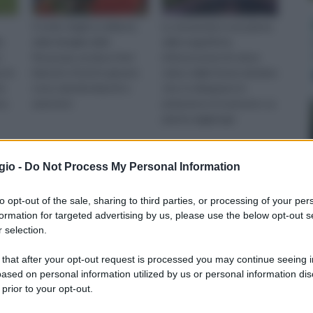
Il sorbo degli uccellatori,
La Jacaranda è una pianta
a
della famiglia delle
dalle magnifiche
o
Rosaceae, produce fiori
infiorescenze di colore
e in
bianchi e frutti in genere
viola e dalla forma tubolare
la
rossi, talvolta bianchi o
che si sviluppano in
ca.
arancioni.
primavera e in autunno. La
pianta raggiunge
dimensioni massime di
circa 20 metri e
kgo biloba) Alberi ornamentali pi&#249; popolari
gio -
Do Not Process My Personal Information
n a: 8,05€
to opt-out of the sale, sharing to third parties, or processing of your per
formation for targeted advertising by us, please use the below opt-out s
 selection.
a
Leccio
Legno ciliegio
 that after your opt-out request is processed you may continue seeing i
ased on personal information utilized by us or personal information dis
 prior to your opt-out.