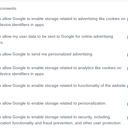
consents
o allow Google to enable storage related to advertising like cookies on
evice identifiers in apps.
o allow my user data to be sent to Google for online advertising
s.
to allow Google to send me personalized advertising.
Magnolia stellata
Noce americano
o allow Google to enable storage related to analytics like cookies on
evice identifiers in apps.
o allow Google to enable storage related to functionality of the website
o allow Google to enable storage related to personalization.
 si
ante
o allow Google to enable storage related to security, including
cation functionality and fraud prevention, and other user protection.
La magnolia stellata è una
Il noce americano, come si