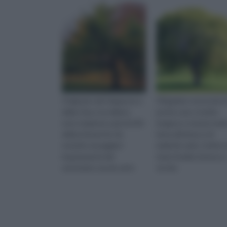
Originario del Giappone e
Il Bagolaro necessita d
della Cina, è un albero
poche cure, è molto
noto risalente a più di 250
longevo e resiste mol
milioni di anni fa. Ha
bene all'attacco di
resistito ai peggiori
malattie varie. Inoltre
inquinamenti del
teme freddo intenso e
ventesimo secolo ed in
siccità.
particolare ai residui
dell'ordigno a