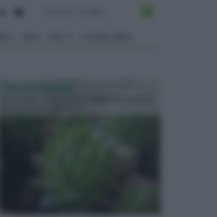
ENTO
ORTO
FRUTTI
VITA NEL VERDE
PIANTE GRASSE
Molto amate e a volte anche collezionate da alcune
persone, ecco le piante grass...