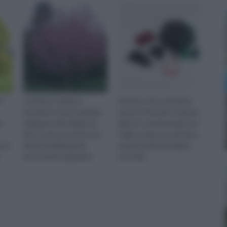
i
Coltivare, irrigare e
Esistono circa sessanta
prendersi cura in maniera
specie di frassino. Questo
to
adeguata del ciliegio da
albero è caratterizzato da
fiore, assicura una buona
foglie composte pennate,
 non
fioritura della pianta,
soprannominate lingue
arricchendo il giardino.
d'uccello.