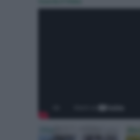
Guarda il Video
Olivo
Mim