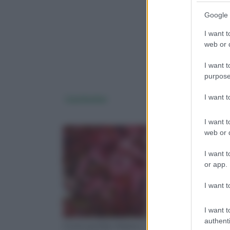
Google 
I want t
web or d
I want t
purpose
I want 
Liquidambar
Liquidambar
stryraciflua
I want t
web or d
I want t
or app.
La meraviglia del
I want t
liquidambar styraciflua
rivela soprattutto dur
I want t
la stagione autunnale,
authenti
quando le sue foglie
Con la sua folta chioma e i