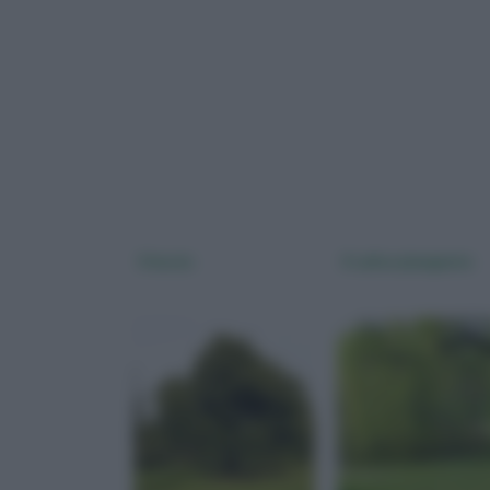
Il leccio
Il salice piangente