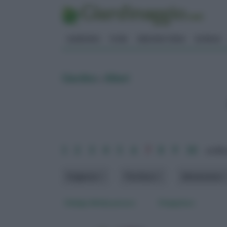
GIARDINO
FIORI
ERBORISTERIA
BONSAI
Giardino
»
Alberi
1
2
3
4
5
6
7
8
9
10
ordina
Esigenze
Fioritura
dimensione
Ginkgo biloba prezzo
Il bagolaro