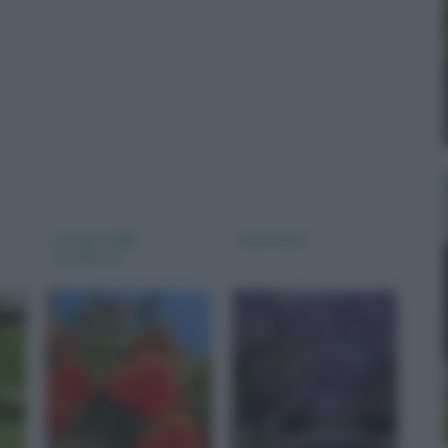
Il sorbo degli
Jacaranda
uccellatori