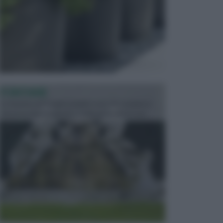
FONTANE
Le fontane dei luoghi pubblici sono dei complessi
monumentali disegnati e realizzati da illustri per...