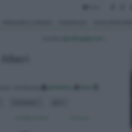
Forum
ARREDAMENTO GIARDINO
GIARDINAGGIO
PIANTE APPARTAM
tu sei in :
giardinaggio.net
»
Alberi
 per: pertinenza
alfabetico
data
Portamento
altro
Il ciliegio da fiore
Il frassino