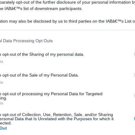
rately opt-out of the further disclosure of your personal information by
the IABâ€™s list of downstream participants.
tion may also be disclosed by us to third parties on the IABâ€™s List o
articipants that may further disclose it to other third parties.
 that this website/app uses one or more Google services and may gath
l Data Processing Opt Outs
including but not limited to your visit or usage behaviour. You may click 
a
Il leccio albero che perde
Il legno ciliegio è duro,
 to Google and its third-party tags to use your data for below specifi
le foglie si adatta bene a
compatto, facilmente
o opt-out of the Sharing of my personal data.
ogle consent section.
tutta la nostra penisola,
lavorabile e molto
In
le è
ecco alcuni consigli su
versatile. Dura nel tempo
come coltivarlo.
senza deformarsi ed è
o opt-out of the Sale of my Personal Data.
e
un'essenza dai colori
In
).
eleganti.
to opt-out of processing my Personal Data for Targeted
ing.
In
o opt-out of Collection, Use, Retention, Sale, and/or Sharing
ersonal Data that Is Unrelated with the Purposes for which it
lected.
Out