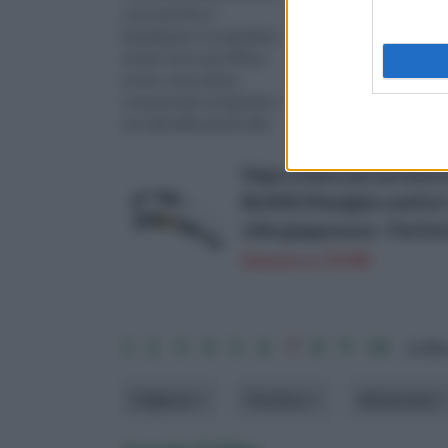
assumono colori inten
suoi rami fitti, il
che riuniscono tonalit
liquidambar è tra gli alberi
variabili dal giallo al ro
ad alto fusto più diffusi,
intens
anche come pianta
ornamentale nei giardini o
nei viali delle grandi ville.
Prima di acquistarlo,
Sega a mano per potatura
BLADE) Maniglia comfort 
stile giapponese - Perfett
Amazon a: 19,99€
1
2
3
4
5
6
7
8
9
10
ordina
Esigenze
Fioritura
dimensione