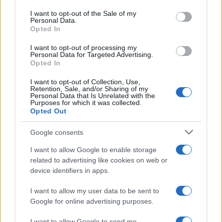
Please note that this website/app uses one or more Google
services and may gather and store information including but
I want to opt-out of the Sale of my
Personal Data.
not limited to your visit or usage behaviour. You may click to
Opted In
grant or deny consent to Google and its third-party tags to
©2026 - giardinaggio.net - p.iva 03338800984
use your data for below specified purposes in below Google
Collabora con Giardinaggio.net
Pubblicità
I want to opt-out of processing my
consent section.
Personal Data for Targeted Advertising.
Opted In
I want to opt-out of Collection, Use,
Retention, Sale, and/or Sharing of my
Personal Data that Is Unrelated with the
Purposes for which it was collected.
Opted Out
Google consents
I want to allow Google to enable storage
related to advertising like cookies on web or
device identifiers in apps.
I want to allow my user data to be sent to
Google for online advertising purposes.
I want to allow Google to send me